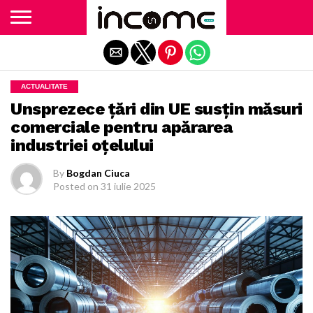
Exit mobile version
ACTUALITATE
Unsprezece țări din UE susțin măsuri
comerciale pentru apărarea
industriei oțelului
By
Bogdan Ciuca
Posted on
31 iulie 2025