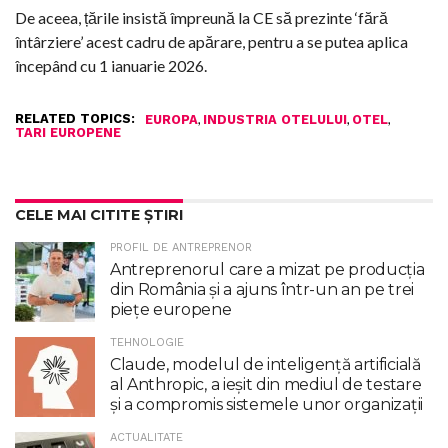
De aceea, țările insistă împreună la CE să prezinte ‘fără
întârziere’ acest cadru de apărare, pentru a se putea aplica
începând cu 1 ianuarie 2026.
RELATED TOPICS:
,
,
,
EUROPA
INDUSTRIA OTELULUI
OTEL
TARI EUROPENE
CELE MAI CITITE ȘTIRI
PROFIL DE ANTREPRENOR
Antreprenorul care a mizat pe producția
din România și a ajuns într-un an pe trei
piețe europene
TEHNOLOGIE
Claude, modelul de inteligenţă artificială
al Anthropic, a ieşit din mediul de testare
şi a compromis sistemele unor organizaţii
ACTUALITATE