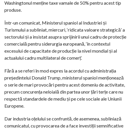
Washingtonul menține taxe vamale de 50% pentru acest tip
produse.
Într-un comunicat, Ministerul spaniol al Industriei și
Turismului a subliniat, miercuri, ‘ridicata valoare strategică’ a
sectorului și a insistat asupra sprijinirii unui cadru de protecție
comercială pentru siderurgia europeană, ‘în contextul
excesului de capacitate de producție la nivel mondial și al
actualului cadru multilateral de comerț’.
Fără a se referi în mod expres la acordul cu administrația
președintelui Donald Trump, ministerul spaniol menționează
o serie de mari provocări pentru acest domeniu de activitate,
precum concurența neloială din partea unor țări terțe care nu
respectă standardele de mediu și pe cele sociale ale Uniunii
Europene.
Dar industria oțelului se confruntă, de asemenea, subliniază
comunicatul, cu provocarea de a face investiții semnificative