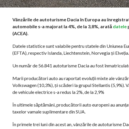
Vânzările de autoturisme Dacia în Europa au înregistrat
automobile s-a majorat la 4%, de la 3,8%, arată
datele
p
(ACEA).
Datele statistice sunt valabile pentru statele din Uniunea E
(EFTA), respectiv Islanda, Liechtenstein, Norvegia și Elveția.
Un număr de 56.841 autoturisme Dacia au fost înmatriculate 
Marii producători auto au raportat evoluții mixte ale vânzăril
Volkswagen (10,3%), și scăderi la grupul Stellantis (5,9%). 
de vehicule electrice s-a redus la 2%, de la 2,9%
În ultimele săptămâni, producătorii auto europeni au anunțat c
taxelor vamale suplimentare din SUA.
În primele trei luni din acest an, vânzările de autoturisme Da