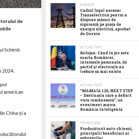
ENERGIE
Cadrul legal necesar
Transelectrica pentru a
dispune măsuri de
ătorului de
siguranță pe piața de
obile
energie electrică, aprobat
de Guvern
ACTUALITATE
lui Schimb
Bolojan: Când în joc este
soarta României,
interesele personale, de
partid și electorale nu
n 2024.
trebuie să mai existe
upul
ACTUALITATE
“MAMAIA 120, NEXT STEP
lui american
– Destinația care a definit
vara românească”, un
eveniment marca
România Inteligentă
in China și a
TEHNOLOGIE
Producătorii auto chinezi,
principalii beneficiari ai
roducătorului
subvenților