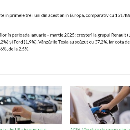
 în primele trei luni din acest an în Europa, comparativ cu 151.48
lor în perioada ianuarie – martie 2025: creșteri la grupul Renault (
,2%) și Ford (1,9%). Vânzările Tesla au scăzut cu 37,2%, iar cota de
,6%, de la 2,5%.
uto din UE a înregistrat o
ACEA: Vânzările de mașini electr