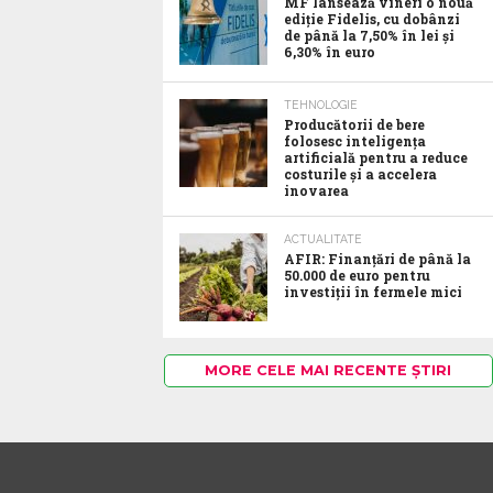
MF lansează vineri o nouă
ediție Fidelis, cu dobânzi
de până la 7,50% în lei și
6,30% în euro
TEHNOLOGIE
Producătorii de bere
folosesc inteligența
artificială pentru a reduce
costurile și a accelera
inovarea
ACTUALITATE
AFIR: Finanțări de până la
50.000 de euro pentru
investiții în fermele mici
MORE CELE MAI RECENTE ȘTIRI