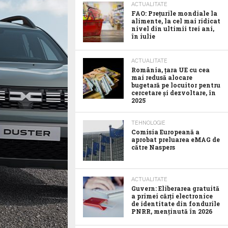
ACTUALITATE
FAO: Prețurile mondiale la
alimente, la cel mai ridicat
nivel din ultimii trei ani,
în iulie
ACTUALITATE
România, țara UE cu cea
mai redusă alocare
bugetară pe locuitor pentru
cercetare și dezvoltare, în
2025
TEHNOLOGIE
Comisia Europeană a
aprobat preluarea eMAG de
către Naspers
ACTUALITATE
Guvern: Eliberarea gratuită
a primei cărți electronice
de identitate din fondurile
PNRR, menținută în 2026