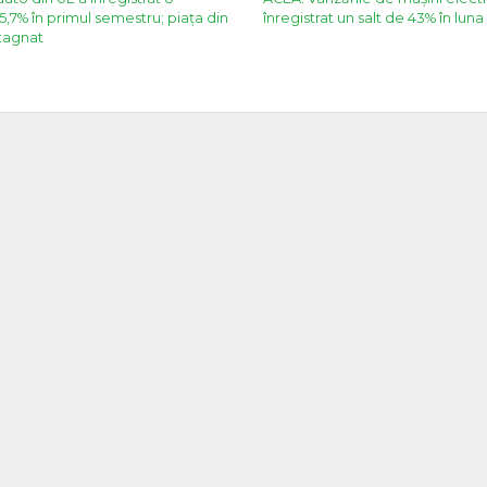
5,7% în primul semestru; piața din
înregistrat un salt de 43% în lun
tagnat