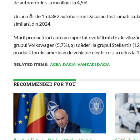
de automobile s-a menținut la 4,5%.
Un număr de 153.382 autoturisme Dacia au fost înmatriculate
similară din 2024.
Marii producători auto au raportat evoluții mixte ale vânzări
grupul Volkswagen (5,7%), și scăderi la grupul Stellantis (12
producătorului american de vehicule electrice s-a redus la 1
RELATED ITEMS:
ACEA
,
DACIA
,
VANZARI DACIA
RECOMMENDED FOR YOU
Bolojan: Dacia și Ford au oprit producția,
ACEA: Piața a