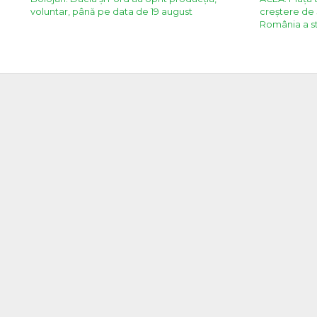
voluntar, până pe data de 19 august
creștere de 
România a s