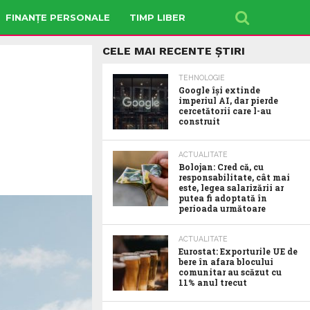
FINANȚE PERSONALE
TIMP LIBER
CELE MAI RECENTE ȘTIRI
TEHNOLOGIE
Google îşi extinde
imperiul AI, dar pierde
cercetătorii care l-au
construit
ACTUALITATE
Bolojan: Cred că, cu
responsabilitate, cât mai
este, legea salarizării ar
putea fi adoptată în
perioada următoare
ACTUALITATE
Eurostat: Exporturile UE de
bere în afara blocului
comunitar au scăzut cu
11% anul trecut