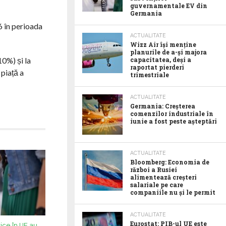
guvernamentale EV din
Germania
6 în perioada
ACTUALITATE
Wizz Air își menține
planurile de a-și majora
capacitatea, deși a
10%) și la
raportat pierderi
 piață a
trimestriale
ACTUALITATE
Germania: Creșterea
comenzilor industriale în
iunie a fost peste așteptări
ACTUALITATE
Bloomberg: Economia de
război a Rusiei
alimentează creșteri
salariale pe care
companiile nu și le permit
ACTUALITATE
Eurostat: PIB-ul UE este
ice în UE au