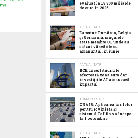
evaluat la 18.800 miliarde
a mai
de euro în 2025
ACTUALITATE
Eurostat: România, Belgia
și Germania, singurele
state membre UE unde au
scăzut vânzările cu
amănuntul, în iunie
ACTUALITATE
BCE: Incertitudinile
afectează zona euro dar
investițiile AI atenuează
impactul
TRANSPORTURI
CNAIR: Aplicarea tarifelor
pentru rovinietă și
sistemul TollRo va începe
la 1 octombrie
ACTUALITATE