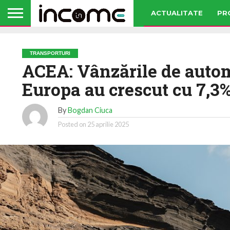
ACTUALITATE
PR
TRANSPORTURI
ACEA: Vânzările de autom
Europa au crescut cu 7,3%
By
Bogdan Ciuca
Posted on
25 aprilie 2025