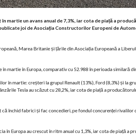
 în martie un avans anual de 7,3%, iar cota de piață a produc
ublicate joi de Asociația Constructorilor Europeni de Autom
uropeană, Marea Britanie și țările din Asociația Europeană a Liberu
în martie în Europa, comparativ cu 52.988 în perioada similară di
or în martie: creșteri la grupul Renault (13%), Ford (8,3%) și la gr
Vânzările Tesla au scăzut cu 28,2%, iar cota de piață a producătoru
ă închid fabrici și fac concedieri, pe fondul concurenței rivalilor d
cia în Europa au crescut în ritm anual cu 1,3%, iar cota de piață a p