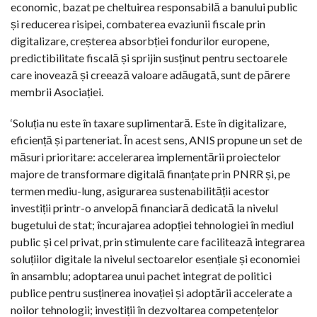
economic, bazat pe cheltuirea responsabilă a banului public
și reducerea risipei, combaterea evaziunii fiscale prin
digitalizare, creșterea absorbției fondurilor europene,
predictibilitate fiscală și sprijin susținut pentru sectoarele
care inovează și creează valoare adăugată, sunt de părere
membrii Asociației.
‘Soluția nu este în taxare suplimentară. Este în digitalizare,
eficiență și parteneriat. În acest sens, ANIS propune un set de
măsuri prioritare: accelerarea implementării proiectelor
majore de transformare digitală finanțate prin PNRR și, pe
termen mediu-lung, asigurarea sustenabilității acestor
investiții printr-o anvelopă financiară dedicată la nivelul
bugetului de stat; încurajarea adopției tehnologiei în mediul
public și cel privat, prin stimulente care facilitează integrarea
soluțiilor digitale la nivelul sectoarelor esențiale și economiei
în ansamblu; adoptarea unui pachet integrat de politici
publice pentru susținerea inovației și adoptării accelerate a
noilor tehnologii; investiții în dezvoltarea competențelor