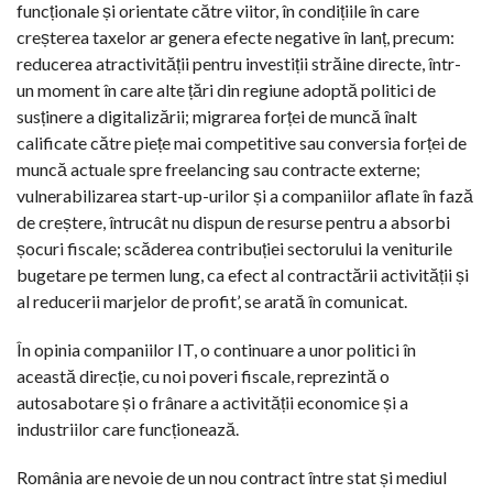
funcționale și orientate către viitor, în condițiile în care
creșterea taxelor ar genera efecte negative în lanț, precum:
reducerea atractivității pentru investiții străine directe, într-
un moment în care alte țări din regiune adoptă politici de
susținere a digitalizării; migrarea forței de muncă înalt
calificate către piețe mai competitive sau conversia forței de
muncă actuale spre freelancing sau contracte externe;
vulnerabilizarea start-up-urilor și a companiilor aflate în fază
de creștere, întrucât nu dispun de resurse pentru a absorbi
șocuri fiscale; scăderea contribuției sectorului la veniturile
bugetare pe termen lung, ca efect al contractării activității și
al reducerii marjelor de profit’, se arată în comunicat.
În opinia companiilor IT, o continuare a unor politici în
această direcție, cu noi poveri fiscale, reprezintă o
autosabotare și o frânare a activității economice și a
industriilor care funcționează.
România are nevoie de un nou contract între stat și mediul