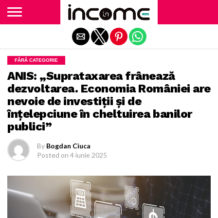
Exit mobile version
FĂRĂ CATEGORIE
ANIS: „Suprataxarea frânează
dezvoltarea. Economia României are
nevoie de investiții și de
înțelepciune în cheltuirea banilor
publici”
By
Bogdan Ciuca
Posted on
4 iunie 2025