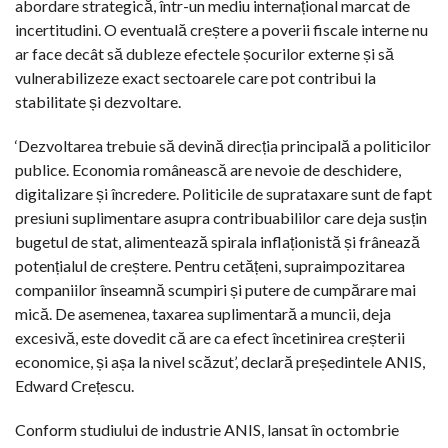
abordare strategică, într-un mediu internațional marcat de
incertitudini. O eventuală creștere a poverii fiscale interne nu
ar face decât să dubleze efectele șocurilor externe și să
vulnerabilizeze exact sectoarele care pot contribui la
stabilitate și dezvoltare.
‘Dezvoltarea trebuie să devină direcția principală a politicilor
publice. Economia românească are nevoie de deschidere,
digitalizare și încredere. Politicile de suprataxare sunt de fapt
presiuni suplimentare asupra contribuabililor care deja susțin
bugetul de stat, alimentează spirala inflaționistă și frânează
potențialul de creștere. Pentru cetățeni, supraimpozitarea
companiilor înseamnă scumpiri și putere de cumpărare mai
mică. De asemenea, taxarea suplimentară a muncii, deja
excesivă, este dovedit că are ca efect încetinirea creșterii
economice, și așa la nivel scăzut’, declară președintele ANIS,
Edward Crețescu.
Conform studiului de industrie ANIS, lansat în octombrie