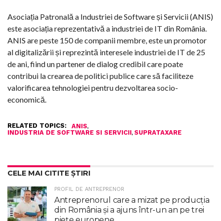
Asociația Patronală a Industriei de Software și Servicii (ANIS)
este asociația reprezentativă a industriei de IT din România.
ANIS are peste 150 de companii membre, este un promotor
al digitalizării și reprezintă interesele industriei de IT de 25
de ani, fiind un partener de dialog credibil care poate
contribui la crearea de politici publice care să faciliteze
valorificarea tehnologiei pentru dezvoltarea socio-
economică.
RELATED TOPICS:
,
ANIS
,
INDUSTRIA DE SOFTWARE SI SERVICII
SUPRATAXARE
CELE MAI CITITE ȘTIRI
PROFIL DE ANTREPRENOR
Antreprenorul care a mizat pe producția
din România și a ajuns într-un an pe trei
piețe europene