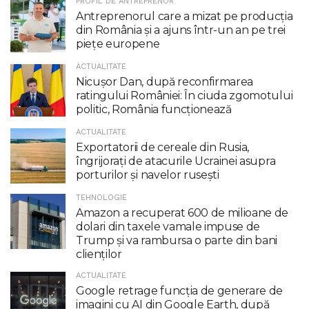
PROFIL DE ANTREPRENOR
Antreprenorul care a mizat pe producția
din România și a ajuns într-un an pe trei
piețe europene
ACTUALITATE
Nicuşor Dan, după reconfirmarea
ratingului României: În ciuda zgomotului
politic, România funcţionează
ACTUALITATE
Exportatorii de cereale din Rusia,
îngrijorați de atacurile Ucrainei asupra
porturilor și navelor rusești
TEHNOLOGIE
Amazon a recuperat 600 de milioane de
dolari din taxele vamale impuse de
Trump şi va rambursa o parte din bani
clienţilor
ACTUALITATE
Google retrage funcţia de generare de
imagini cu AI din Google Earth, după