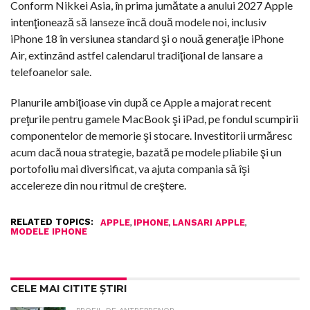
Conform Nikkei Asia, în prima jumătate a anului 2027 Apple
intenţionează să lanseze încă două modele noi, inclusiv
iPhone 18 în versiunea standard şi o nouă generaţie iPhone
Air, extinzând astfel calendarul tradiţional de lansare a
telefoanelor sale.
Planurile ambiţioase vin după ce Apple a majorat recent
preţurile pentru gamele MacBook şi iPad, pe fondul scumpirii
componentelor de memorie şi stocare. Investitorii urmăresc
acum dacă noua strategie, bazată pe modele pliabile şi un
portofoliu mai diversificat, va ajuta compania să îşi
accelereze din nou ritmul de creştere.
RELATED TOPICS:
,
,
,
APPLE
IPHONE
LANSARI APPLE
MODELE IPHONE
CELE MAI CITITE ȘTIRI