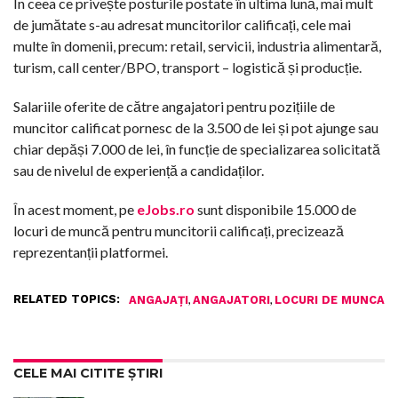
În ceea ce privește posturile postate în ultima lună, mai mult
de jumătate s-au adresat muncitorilor calificați, cele mai
multe în domenii, precum: retail, servicii, industria alimentară,
turism, call center/BPO, transport – logistică și producție.
Salariile oferite de către angajatori pentru pozițiile de
muncitor calificat pornesc de la 3.500 de lei și pot ajunge sau
chiar depăși 7.000 de lei, în funcție de specializarea solicitată
sau de nivelul de experiență a candidaților.
În acest moment, pe
eJobs.ro
sunt disponibile 15.000 de
locuri de muncă pentru muncitorii calificați, precizează
reprezentanții platformei.
RELATED TOPICS:
,
,
ANGAJAȚI
ANGAJATORI
LOCURI DE MUNCA
CELE MAI CITITE ȘTIRI