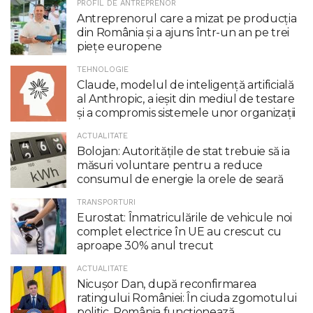
PROFIL DE ANTREPRENOR
Antreprenorul care a mizat pe producția
din România și a ajuns într-un an pe trei
piețe europene
TEHNOLOGIE
Claude, modelul de inteligenţă artificială
al Anthropic, a ieşit din mediul de testare
şi a compromis sistemele unor organizaţii
ACTUALITATE
Bolojan: Autoritățile de stat trebuie să ia
măsuri voluntare pentru a reduce
consumul de energie la orele de seară
TRANSPORTURI
Eurostat: Înmatriculările de vehicule noi
complet electrice în UE au crescut cu
aproape 30% anul trecut
ACTUALITATE
Nicuşor Dan, după reconfirmarea
ratingului României: În ciuda zgomotului
politic, România funcţionează