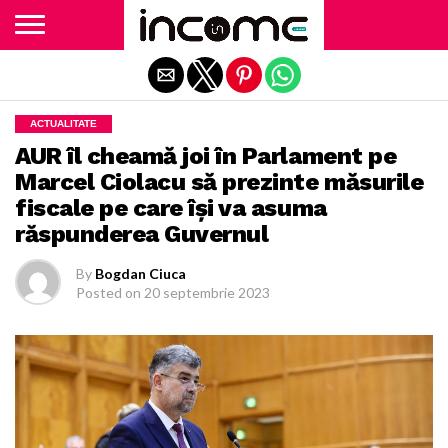
Exit mobile version
ACTUALITATE
AUR îl cheamă joi în Parlament pe
Marcel Ciolacu să prezinte măsurile
fiscale pe care îşi va asuma
răspunderea Guvernul
By
Bogdan Ciuca
Posted on
20 septembrie 2023