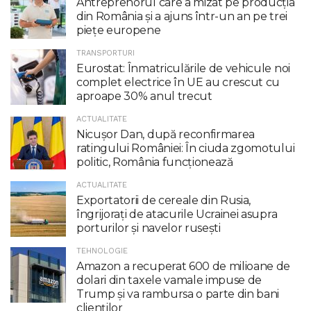
Antreprenorul care a mizat pe producția
din România și a ajuns într-un an pe trei
piețe europene
TRANSPORTURI
Eurostat: Înmatriculările de vehicule noi
complet electrice în UE au crescut cu
aproape 30% anul trecut
ACTUALITATE
Nicuşor Dan, după reconfirmarea
ratingului României: În ciuda zgomotului
politic, România funcţionează
ACTUALITATE
Exportatorii de cereale din Rusia,
îngrijorați de atacurile Ucrainei asupra
porturilor și navelor rusești
TEHNOLOGIE
Amazon a recuperat 600 de milioane de
dolari din taxele vamale impuse de
Trump şi va rambursa o parte din bani
clienţilor