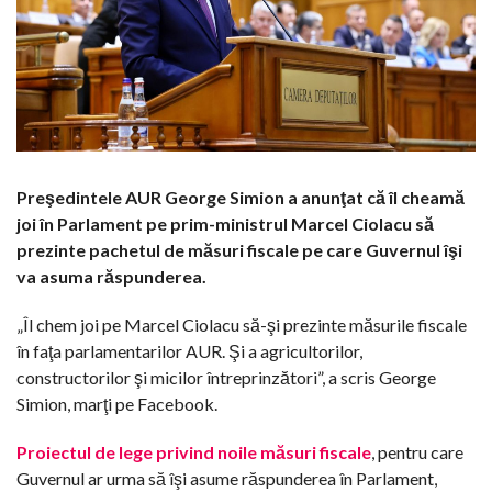
Preşedintele AUR George Simion a anunţat că îl cheamă
joi în Parlament pe prim-ministrul Marcel Ciolacu să
prezinte pachetul de măsuri fiscale pe care Guvernul îşi
va asuma răspunderea.
„Îl chem joi pe Marcel Ciolacu să-şi prezinte măsurile fiscale
în faţa parlamentarilor AUR. Şi a agricultorilor,
constructorilor şi micilor întreprinzători”, a scris George
Simion, marţi pe Facebook.
Proiectul de lege privind noile măsuri fiscale
, pentru care
Guvernul ar urma să îşi asume răspunderea în Parlament,