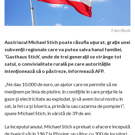
Foto: iStock
Austriacul Michael Stich poate răsufla uşurat, graţie unei
subvenţii regionale care va putea salva hanul familiei,
‘Gasthaus Stich’, unde de trei generaţii se strânge tot
satul, o convivialitate rurală pe care autorităţile
intenţionează să o păstreze, informează AFP.
„Ne dau 10.000 de euro, un ajutor care ne permite să ne
menţinem pe linia de plutire, în condiţiile în care preţurile la
gaze şi electricitate au explodat, şi să avem locul nostru în
sat, la fel ca şi biserica, primăria sau cazarma de pompieri”,
spune Michael Stich, în vârstă de 39 de ani.
La începutul anului, Michael Stich a preluat o afacere începută
de bunicii săi în 1967 la Pfosing, un sătuc cu 300 de locuitori