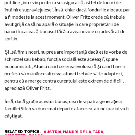
publice „intervin pentru a se asigura că astfel de locuri de
întâlnire supravieţuiesc”. Însă, chiar dacă fondurile alocate par
a fi modeste la acest moment, Oliver Fritz crede că trebuie
avut grijă ca să nu apară o situaţie în care proprietarii de
hanuri încasează bonusul fără a avea nevoie cu adevărat de
sprijin.
Şi „să fim sinceri, nu prea are importanţă dacă este vorba de
schintzel sau kebab, funcţia socială este aceeaşi”, spune
economistul. „Atunci când cererea evoluează şi când tinerii
preferă să mănânce altceva, atunci trebuie să te adaptezi,
pentru că a merge contra curentului este extrem de dificil”,
apreciază Oliver Fritz.
Însă, dacă graţie acestui bonus, cea de-a patra generaţie a
familiei Stich va duce mai departe afacerea, atunci pariul va fi
câştigat.
RELATED TOPICS:
,
,
AUSTRIA
HANURI DE LA TARA