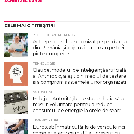
SCHNITZEL BONUS
CELE MAI CITITE ȘTIRI
PROFIL DE ANTREPRENOR
Antreprenorul care a mizat pe producția
din România și a ajuns într-un an pe trei
piețe europene
TEHNOLOGIE
Claude, modelul de inteligenţă artificială
al Anthropic, a ieşit din mediul de testare
şi a compromis sistemele unor organizaţii
ACTUALITATE
Bolojan: Autoritățile de stat trebuie să ia
măsuri voluntare pentru a reduce
consumul de energie la orele de seară
TRANSPORTURI
Eurostat: Înmatriculările de vehicule noi
complet electrice în UE au crescut cu