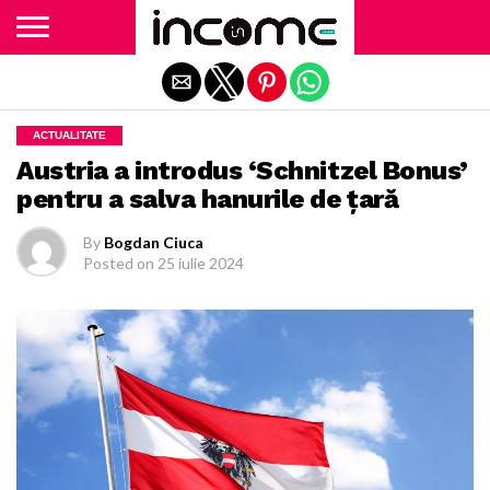
Exit mobile version
ACTUALITATE
Austria a introdus ‘Schnitzel Bonus’
pentru a salva hanurile de ţară
By
Bogdan Ciuca
Posted on
25 iulie 2024