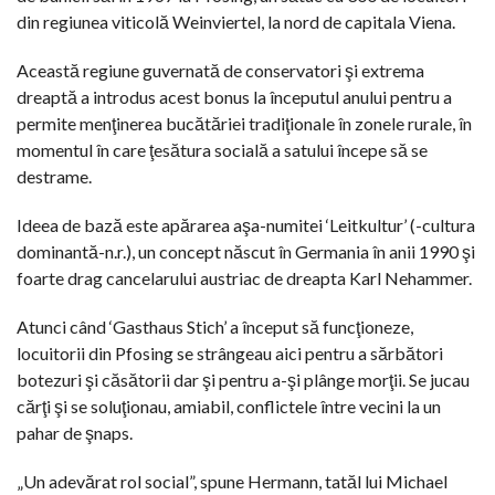
din regiunea viticolă Weinviertel, la nord de capitala Viena.
Această regiune guvernată de conservatori şi extrema
dreaptă a introdus acest bonus la începutul anului pentru a
permite menţinerea bucătăriei tradiţionale în zonele rurale, în
momentul în care ţesătura socială a satului începe să se
destrame.
Ideea de bază este apărarea aşa-numitei ‘Leitkultur’ (-cultura
dominantă-n.r.), un concept născut în Germania în anii 1990 şi
foarte drag cancelarului austriac de dreapta Karl Nehammer.
Atunci când ‘Gasthaus Stich’ a început să funcţioneze,
locuitorii din Pfosing se strângeau aici pentru a sărbători
botezuri şi căsătorii dar şi pentru a-şi plânge morţii. Se jucau
cărţi şi se soluţionau, amiabil, conflictele între vecini la un
pahar de şnaps.
„Un adevărat rol social”, spune Hermann, tatăl lui Michael