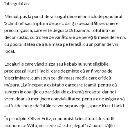
întregului an.
Meniul, pus la punct de-a lungul deceniilor, include popularul
‘Schnitzel’ sau friptura de porc dar şi specialităţi sezoniere,
precum gâsca, care este degustată toamna. Totul într-un
decor rustic, cu trofee de vânătoare pe pereţi şi mese de lemn,
cu posibilitatea de a lua masa pe terasă, cu un pahar de vin
local.
Localurile care vând pizza sau kebab nu sunt eligibile,
precizează Kurt Hackl, care dezminte că ar fi vorba de
‘discriminare’, cum spun cei din mass media care critică
măsura. „La început a existat o oarecare teamă, pentru că
suntem în coaliţie cu partidul de extremă dreapta, dar noi
vrem doar să menţinem convivialitatea, pentru a ne asigura să
astfel de locuri de întâlnire vor supravieţui”, spune Kurt Hackl.
În principiu, Oliver Fritz, economist la institutul de studii
economice Wifo, nu crede că este „ilegal” că autorităţile