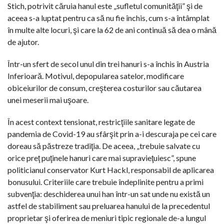
Stich, potrivit căruia hanul este „sufletul comunităţii” şi de
aceea s-a luptat pentru ca să nu fie închis, cum s-a întâmplat
în multe alte locuri, şi care la 62 de ani continuă să dea o mână
de ajutor.
Într-un sfert de secol unul din trei hanuri s-a închis în Austria
Inferioară. Motivul, depopularea satelor, modificare
obiceiurilor de consum, creşterea costurilor sau căutarea
unei meserii mai uşoare.
În acest context tensionat, restricţiile sanitare legate de
pandemia de Covid-19 au sfârşit prin a-i descuraja pe cei care
doreau să păstreze tradiţia. De aceea, „trebuie salvate cu
orice preţ puţinele hanuri care mai supravieţuiesc”, spune
politicianul conservator Kurt Hackl, responsabil de aplicarea
bonusului. Criteriile care trebuie îndeplinite pentru a primi
subvenţia: deschiderea unui han într-un sat unde nu există un
astfel de stabiliment sau preluarea hanului de la precedentul
proprietar şi oferirea de meniuri tipic regionale de-a lungul