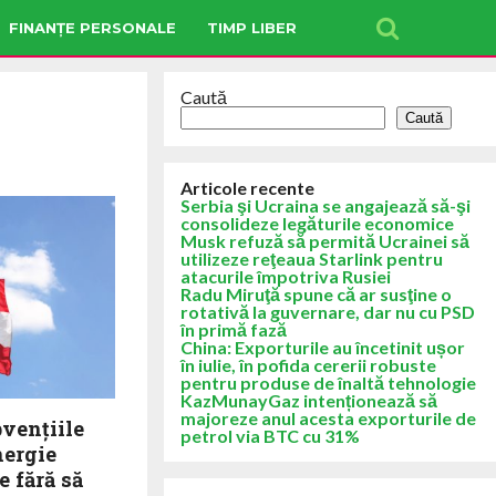
FINANȚE PERSONALE
TIMP LIBER
Caută
Caută
Articole recente
Serbia şi Ucraina se angajează să-şi
consolideze legăturile economice
Musk refuză să permită Ucrainei să
utilizeze reţeaua Starlink pentru
atacurile împotriva Rusiei
Radu Miruţă spune că ar susţine o
rotativă la guvernare, dar nu cu PSD
în primă fază
China: Exporturile au încetinit ușor
în iulie, în pofida cererii robuste
pentru produse de înaltă tehnologie
KazMunayGaz intenționează să
majoreze anul acesta exporturile de
vențiile
petrol via BTC cu 31%
nergie
e fără să