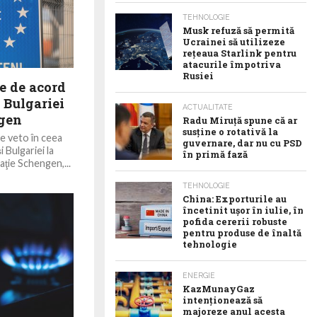
TEHNOLOGIE
Musk refuză să permită
Ucrainei să utilizeze
reţeaua Starlink pentru
atacurile împotriva
Rusiei
e de acord
 Bulgariei
ACTUALITATE
ngen
Radu Miruţă spune că ar
susţine o rotativă la
e veto în ceea
guvernare, dar nu cu PSD
 Bulgariei la
în primă fază
aţie Schengen,...
TEHNOLOGIE
China: Exporturile au
încetinit ușor în iulie, în
pofida cererii robuste
pentru produse de înaltă
tehnologie
ENERGIE
KazMunayGaz
intenționează să
majoreze anul acesta