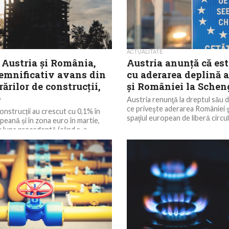
ACTUALITATE
 Austria și România,
Austria anunţă că est
semnificativ avans din
cu aderarea deplină a
rărilor de construcții,
şi României la Sche
e
Austria renunţă la dreptul său d
ce priveşte aderarea României şi
onstrucții au crescut cu 0,1% în
spaţiul european de liberă circul
eană și în zona euro în martie,
 luna precedentă (când s-a...