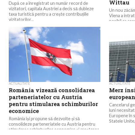
Wittau
După ce a înregistrat un număr record de
vizitatori, capitala Austriei a decis să dubleze
Un nou zăcăm
taxa turistică pentru a crește contribuțiile
Viena a intrat
vizitatorilor...
posibil ca ace
ACTUALITATE
ACTUALITATE
România vizează consolidarea
Merz ins
parteneriatelor cu Austria
europeană
pentru stimularea schimburilor
Cancelarul ge
economice
luni necesita
Europene în s
România își propune să dezvolte și să
Statele Unite,
consolideze parteneriatele cu Austria pentru
stimularea schimburilor economice și creșterea
capacităților de producție în industrie,...