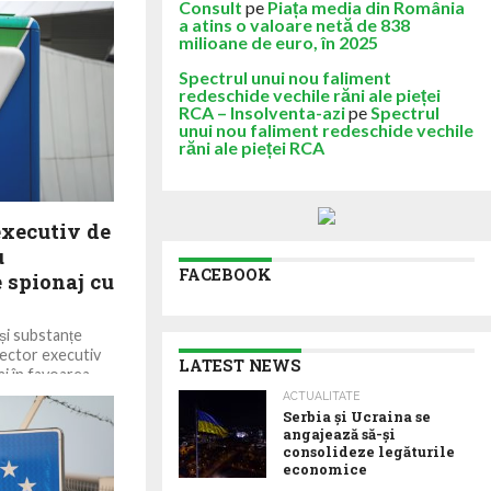
Consult
pe
Piața media din România
a atins o valoare netă de 838
milioane de euro, în 2025
Spectrul unui nou faliment
redeschide vechile răni ale pieței
RCA – Insolventa-azi
pe
Spectrul
unui nou faliment redeschide vechile
răni ale pieței RCA
executiv de
u
FACEBOOK
 spionaj cu
și substanțe
ector executiv
LATEST NEWS
j în favoarea...
ACTUALITATE
Serbia şi Ucraina se
angajează să-şi
consolideze legăturile
economice