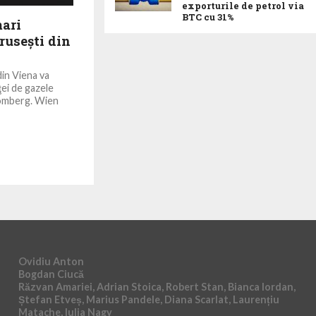
exporturile de petrol via
BTC cu 31%
mari
ruseşti din
din Viena va
ei de gazele
oomberg. Wien
Ovidiu Anton
Bogdan Ciucă
Răzvan Amariei, Adrian Stoica, Robert Stan, Bianca Iordan,
Ștefan Etveș, Marius Pandele, Diana Scarlat, Laurențiu
Matache, Iulia Nagy