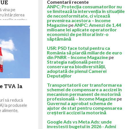
 UE
Comentarii recente
ANPC: Protecția consumatorilor nu
ă vina pe
se limitează la intervenția în situațiile
ru întârzierea
de neconformitate, ci vizează
 sprijin pentru
prevenirea acestora – Income
Magazine
pe
ANPC: Amenzi de 1,44
milioane lei aplicate operatorilor
economici de pe litoral într-o
săptămână
USR: PSD face totul pentru ca
România să piardă miliarde de euro
din PNRR – Income Magazine
pe
Strategia națională pentru
conservarea biodiversității,
adoptată de plenul Camerei
Deputaților
Transportatorii cer transformarea
de TVA la
schemei de compensare a accizei în
mecanism permanent de motorină
profesională – Income Magazine
pe
uri să reducă
Guvernul a aprobat schema de
) la produsele
ajutor de stat pentru compensarea
e alimente,
creșterii accizei la motorină
Google Ads vs Meta Ads: unde
investesti bugetul in 2026 - Admi