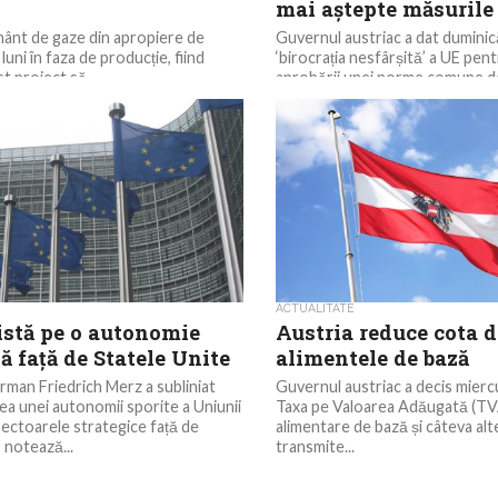
mai aștepte măsurile
ânt de gaze din apropiere de
Guvernul austriac a dat duminic
 luni în faza de producție, fiind
‘birocrația nesfârșită’ a UE pent
st proiect să...
aprobării unei norme comune de
industria din...
ACTUALITATE
istă pe o autonomie
Austria reduce cota 
 față de Statele Unite
alimentele de bază
rman Friedrich Merz a subliniat
Guvernul austriac a decis mierc
tea unei autonomii sporite a Uniunii
Taxa pe Valoarea Adăugată (TVA
ectoarele strategice față de
alimentare de bază și câteva alt
 notează...
transmite...