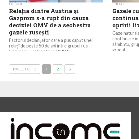
ENERGIE
ENERGIE
Relaţia dintre Austria şi
Gazele ru
Gazprom s-a rupt din cauza
continuar
deciziei OMV de a sechestra
opririi l
gazele ruseşti
Gaze naturale
continuare în 
Factorul declanşator care a pus capăt unei
sâmbătă, grup
relaţii de peste 50 de ani între grupul rus
grupul...
Gazprom şi cel austriac OMV la...
PAGE 1 OF 3
1
2
3