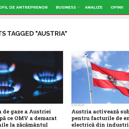
OFIL DE ANTREPRENOR
BUSINESS
ANALIZE
OPINII
TS TAGGED "AUSTRIA"
ENERGIE
 de gaze a Austriei
Austria activează sub
upă ce OMV a demarat
pentru facturile de e
nile la zăcământul
electrică din industri