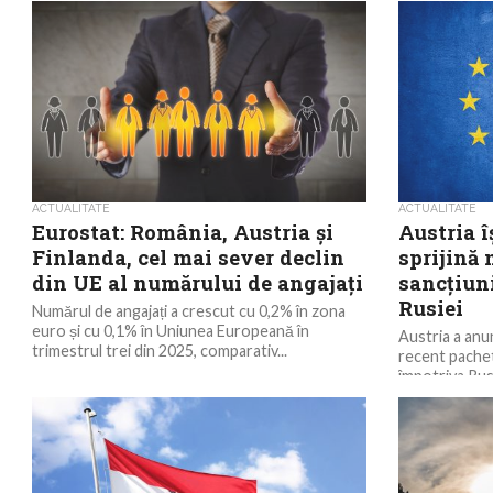
ACTUALITATE
ACTUALITATE
Eurostat: România, Austria și
Austria î
Finlanda, cel mai sever declin
sprijină 
din UE al numărului de angajați
sancţiun
Rusiei
Numărul de angajați a crescut cu 0,2% în zona
euro și cu 0,1% în Uniunea Europeană în
Austria a anu
trimestrul trei din 2025, comparativ...
recent pachet
împotriva Rusi
exprimată...