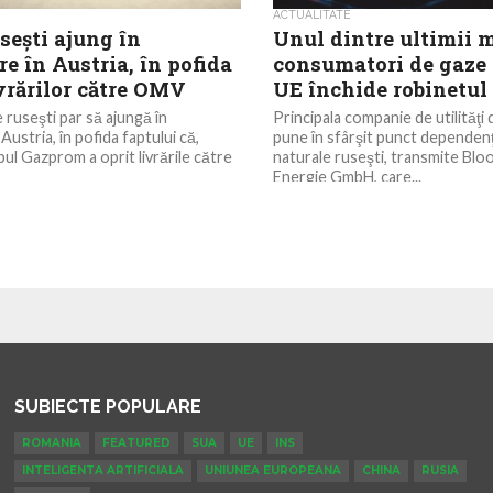
ACTUALITATE
seşti ajung în
Unul dintre ultimii 
e în Austria, în pofida
consumatori de gaze 
ivrărilor către OMV
UE închide robinetul
 ruseşti par să ajungă în
Principala companie de utilităţi 
Austria, în pofida faptului că,
pune în sfârşit punct dependenţ
ul Gazprom a oprit livrările către
naturale ruseşti, transmite Bl
Energie GmbH, care...
SUBIECTE POPULARE
ROMANIA
FEATURED
SUA
UE
INS
INTELIGENTA ARTIFICIALA
UNIUNEA EUROPEANA
CHINA
RUSIA