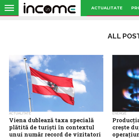
ACTUALITATE
PR
ALL POS
ACTUALITATE
ENERGIE
Viena dublează taxa specială
Producția
plătită de turiști în contextul
crește d
unui număr record de vizitatori
operațiu