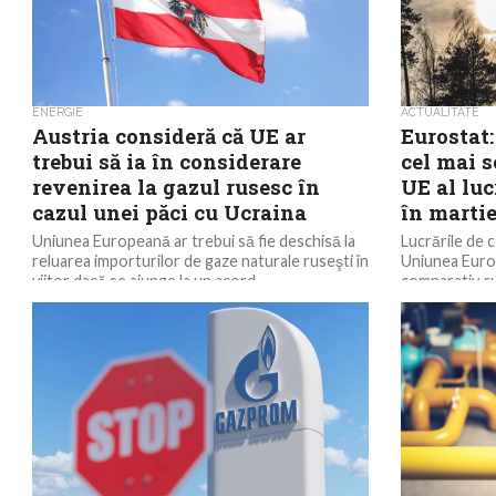
ENERGIE
ACTUALITATE
Austria consideră că UE ar
Eurostat:
trebui să ia în considerare
cel mai 
revenirea la gazul rusesc în
UE al luc
cazul unei păci cu Ucraina
în marti
Uniunea Europeană ar trebui să fie deschisă la
Lucrările de c
reluarea importurilor de gaze naturale ruseşti în
Uniunea Europ
viitor dacă se ajunge la un acord...
comparativ cu