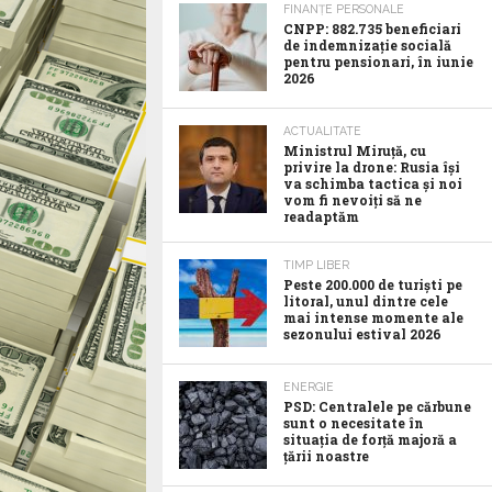
FINANȚE PERSONALE
CNPP: 882.735 beneficiari
de indemnizație socială
pentru pensionari, în iunie
2026
ACTUALITATE
Ministrul Miruță, cu
privire la drone: Rusia își
va schimba tactica și noi
vom fi nevoiți să ne
readaptăm
TIMP LIBER
Peste 200.000 de turiști pe
litoral, unul dintre cele
mai intense momente ale
sezonului estival 2026
ENERGIE
PSD: Centralele pe cărbune
sunt o necesitate în
situația de forță majoră a
țării noastre