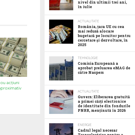
nivel din ultimii trei ani,
în iulie
ACTUALITATE
România, țara UE cu cea
mai redusă alocare
bugetară pe locuitor pentru
cercetare și dezvoltare, în
2025
TEHNOLOGIE
Comisia Europeană a
aprobat preluarea eMAG de
către Naspers
nou acţiuni
aproximativ
ACTUALITATE
Guvern: Eliberarea gratuită
a primei cărți electronice
de identitate din fondurile
PNRR, menținută în 2026
ENERGIE
Cadrul legal necesar
Transelectrica pentru a