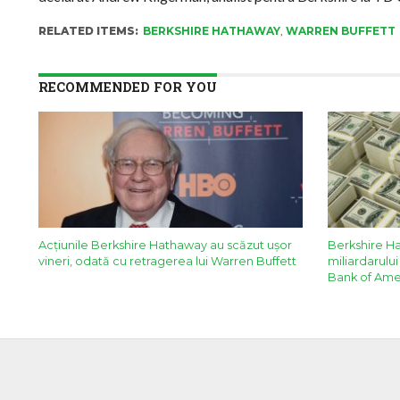
RELATED ITEMS:
BERKSHIRE HATHAWAY
,
WARREN BUFFETT
RECOMMENDED FOR YOU
Acţiunile Berkshire Hathaway au scăzut uşor
Berkshire H
vineri, odată cu retragerea lui Warren Buffett
miliardarului
Bank of Amer