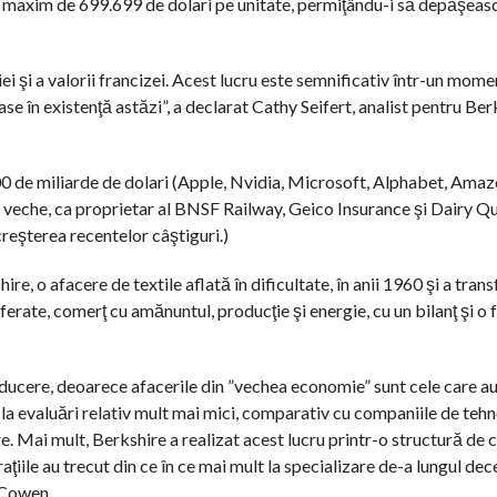
un maxim de 699.699 de dolari pe unitate, permiţându-i să depăşeas
i şi a valorii francizei. Acest lucru este semnificativ într-un mome
 în existenţă astăzi”, a declarat Cathy Seifert, analist pentru Ber
00 de miliarde de dolari (Apple, Nvidia, Microsoft, Alphabet, Amaz
veche, ca proprietar al BNSF Railway, Geico Insurance şi Dairy Qu
creşterea recentelor câştiguri.)
re, o afacere de textile aflată în dificultate, în anii 1960 şi a tran
ferate, comerţ cu amănuntul, producţie şi energie, cu un bilanţ şi o 
ducere, deoarece afacerile din ”vechea economie” sunt cele care au
la evaluări relativ mult mai mici, comparativ cu companiile de teh
e. Mai mult, Berkshire a realizat acest lucru printr-o structură de
iile au trecut din ce în ce mai mult la specializare de-a lungul decen
 Cowen.