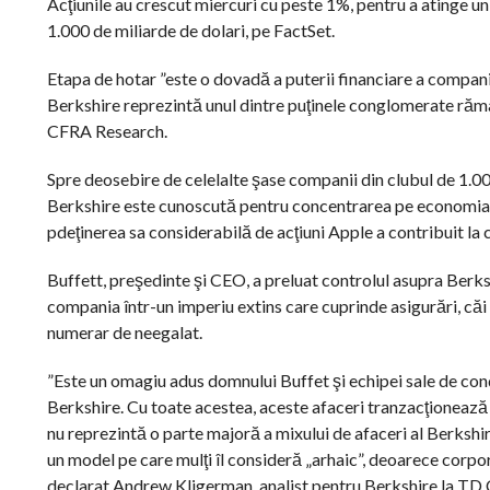
Acţiunile au crescut miercuri cu peste 1%, pentru a atinge 
1.000 de miliarde de dolari, pe FactSet.
Etapa de hotar ”este o dovadă a puterii financiare a companie
Berkshire reprezintă unul dintre puţinele conglomerate rămase
CFRA Research.
Spre deosebire de celelalte şase companii din clubul de 1.0
Berkshire este cunoscută pentru concentrarea pe economia 
pdeţinerea sa considerabilă de acţiuni Apple a contribuit la 
Buffett, preşedinte şi CEO, a preluat controlul asupra Berkshi
compania într-un imperiu extins care cuprinde asigurări, căi 
numerar de neegalat.
”Este un omagiu adus domnului Buffet şi echipei sale de con
Berkshire. Cu toate acestea, aceste afaceri tranzacţionează 
nu reprezintă o parte majoră a mixului de afaceri al Berkshir
un model pe care mulţi îl consideră „arhaic”, deoarece corporaţ
declarat Andrew Kligerman, analist pentru Berkshire la TD