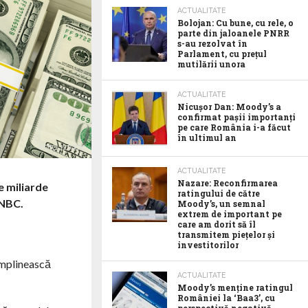
ACTUALITATE
Bolojan: Cu bune, cu rele, o
parte din jaloanele PNRR
s-au rezolvat în
Parlament, cu prețul
mutilării unora
ACTUALITATE
Nicușor Dan: Moody’s a
confirmat pașii importanți
pe care România i-a făcut
în ultimul an
FOTO: ISTOCK
ACTUALITATE
Nazare: Reconfirmarea
e miliarde
ratingului de către
CNBC.
Moody’s, un semnal
extrem de important pe
care am dorit să îl
transmitem piețelor și
investitorilor
 împlinească
ACTUALITATE
Moody’s menține ratingul
României la ‘Baa3’, cu