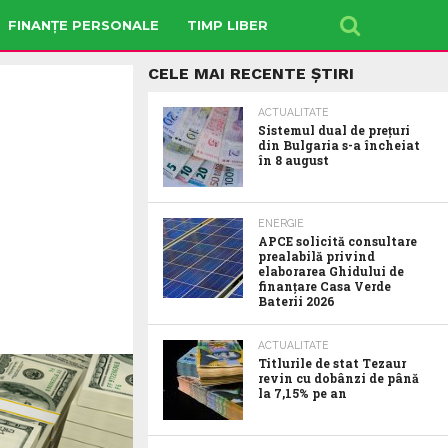
FINANȚE PERSONALE
TIMP LIBER
CELE MAI RECENTE ȘTIRI
ACTUALITATE
Sistemul dual de prețuri
din Bulgaria s-a încheiat
în 8 august
ENERGIE
APCE solicită consultare
prealabilă privind
elaborarea Ghidului de
finanțare Casa Verde
Baterii 2026
ACTUALITATE
Titlurile de stat Tezaur
revin cu dobânzi de până
la 7,15% pe an