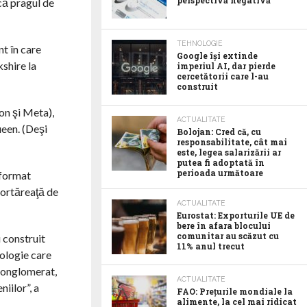
perspectivă negativă
că pragul de
TEHNOLOGIE
nt în care
Google îşi extinde
kshire la
imperiul AI, dar pierde
cercetătorii care l-au
construit
on şi Meta),
ACTUALITATE
een. (Deşi
Bolojan: Cred că, cu
responsabilitate, cât mai
este, legea salarizării ar
putea fi adoptată în
perioada următoare
sformat
fortăreaţă de
ACTUALITATE
Eurostat: Exporturile UE de
bere în afara blocului
comunitar au scăzut cu
 construit
11% anul trecut
nologie care
 conglomerat,
ACTUALITATE
iilor”, a
FAO: Prețurile mondiale la
alimente, la cel mai ridicat