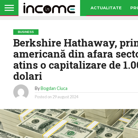
ACTUALITATE
PR
BUSINESS
Berkshire Hathaway, pr
americană din afara sect
atins o capitalizare de 1.
dolari
By
Bogdan Ciuca
Posted on
29 august 2024