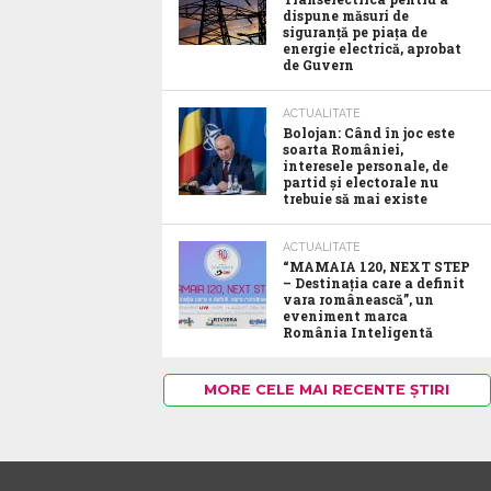
dispune măsuri de
siguranță pe piața de
energie electrică, aprobat
de Guvern
ACTUALITATE
Bolojan: Când în joc este
soarta României,
interesele personale, de
partid și electorale nu
trebuie să mai existe
ACTUALITATE
“MAMAIA 120, NEXT STEP
– Destinația care a definit
vara românească”, un
eveniment marca
România Inteligentă
MORE CELE MAI RECENTE ȘTIRI