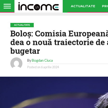
ACTUALITATE
PR
ACTUALITATE
Boloș: Comisia Europeană
dea o nouă traiectorie de 
bugetar
By
Bogdan Ciuca
Posted on
6 aprilie 2024