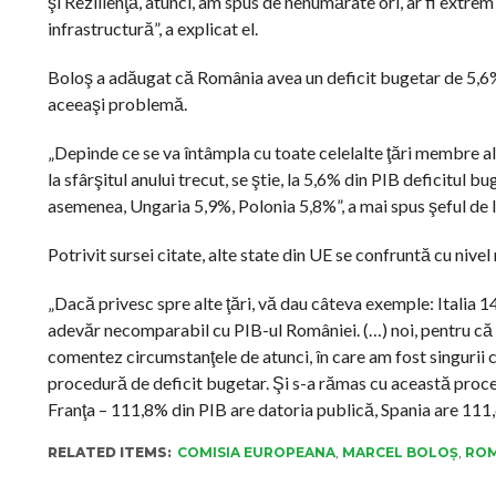
şi Rezilienţă, atunci, am spus de nenumărate ori, ar fi ext
infrastructură”, a explicat el.
Boloş a adăugat că România avea un deficit bugetar de 5,6% di
aceeaşi problemă.
„Depinde ce se va întâmpla cu toate celelalte ţări membre al
la sfârşitul anului trecut, se ştie, la 5,6% din PIB deficitul bu
asemenea, Ungaria 5,9%, Polonia 5,8%”, a mai spus şeful de l
Potrivit sursei citate, alte state din UE se confruntă cu nivel r
„Dacă privesc spre alte ţări, vă dau câteva exemple: Italia 1
adevăr necomparabil cu PIB-ul României. (…) noi, pentru că
comentez circumstanţele de atunci, în care am fost singurii
procedură de deficit bugetar. Şi s-a rămas cu această proce
Franţa – 111,8% din PIB are datoria publică, Spania are 111,6
RELATED ITEMS:
COMISIA EUROPEANA
,
MARCEL BOLOȘ
,
ROM