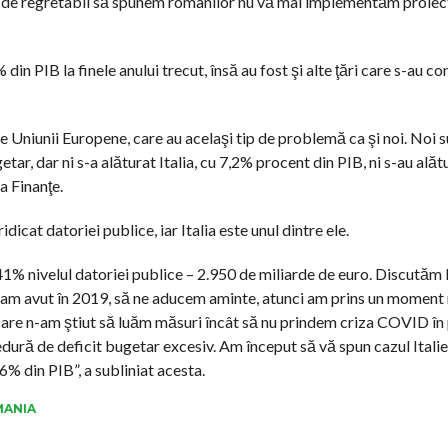
rem de regretabil să spunem românilor nu vă mai implementăm proiec
n PIB la finele anului trecut, însă au fost şi alte ţări care s-au co
e Uniunii Europene, care au acelaşi tip de problemă ca şi noi. Noi
getar, dar ni s-a alăturat Italia, cu 7,2% procent din PIB, ni s-au alăt
a Finanţe.
idicat datoriei publice, iar Italia este unul dintre ele.
41% nivelul datoriei publice – 2.950 de miliarde de euro. Discutăm l
 am avut în 2019, să ne aducem aminte, atunci am prins un moment 
 care n-am ştiut să luăm măsuri încât să nu prindem criza COVID în 
dură de deficit bugetar excesiv. Am început să vă spun cazul Itali
% din PIB”, a subliniat acesta.
ANIA