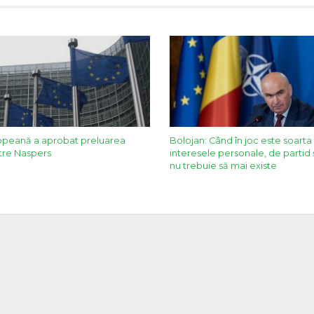
opeană a aprobat preluarea
Bolojan: Când în joc este soart
re Naspers
interesele personale, de partid 
nu trebuie să mai existe