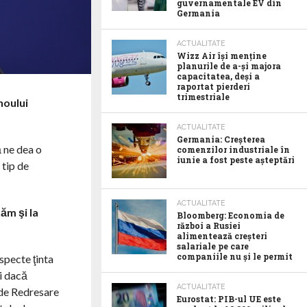
guvernamentale EV din
Germania
ACTUALITATE
Wizz Air își menține
planurile de a-și majora
capacitatea, deși a
raportat pierderi
trimestriale
noului
ACTUALITATE
Germania: Creșterea
 ne dea o
comenzilor industriale în
iunie a fost peste așteptări
 tip de
ACTUALITATE
ăm şi la
Bloomberg: Economia de
război a Rusiei
alimentează creșteri
salariale pe care
companiile nu și le permit
specte ţinta
şi dacă
ACTUALITATE
 de Redresare
Eurostat: PIB-ul UE este