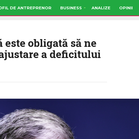
OFIL DE ANTREPRENOR
BUSINESS
ANALIZE
OPINII
 este obligată să ne
ajustare a deficitului