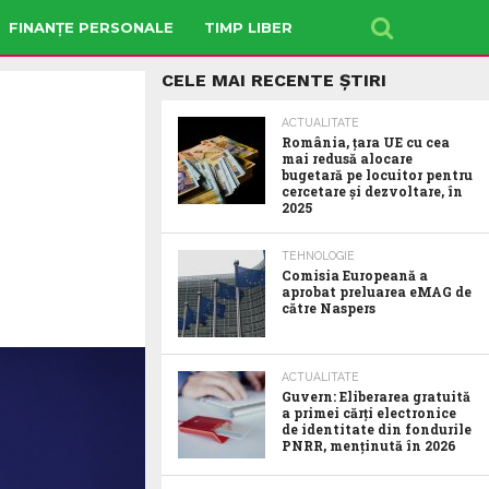
FINANȚE PERSONALE
TIMP LIBER
CELE MAI RECENTE ȘTIRI
ACTUALITATE
România, țara UE cu cea
mai redusă alocare
bugetară pe locuitor pentru
cercetare și dezvoltare, în
2025
TEHNOLOGIE
Comisia Europeană a
aprobat preluarea eMAG de
către Naspers
ACTUALITATE
Guvern: Eliberarea gratuită
a primei cărți electronice
de identitate din fondurile
PNRR, menținută în 2026