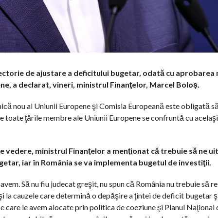
ctorie de ajustare a deficitului bugetar, odată cu aprobarea 
 a declarat, vineri, ministrul Finanţelor, Marcel Boloş.
că nou al Uniunii Europene şi Comisia Europeană este obligată să
ce toate ţările membre ale Uniunii Europene se confruntă cu acelaşi
 vedere, ministrul Finanţelor a menţionat că trebuie să ne uit
getar, iar în România se va implementa bugetul de investiţii.
 avem. Să nu fiu judecat greşit, nu spun că România nu trebuie să re
i la cauzele care determină o depăşire a ţintei de deficit bugetar 
e care le avem alocate prin politica de coeziune şi Planul Naţional