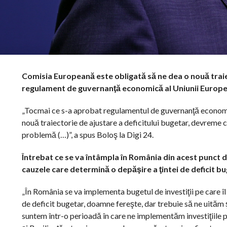
Comisia Europeană este obligată să ne dea o nouă traie
regulament de guvernanţă economică al Uniunii Europene,
„Tocmai ce s-a aprobat regulamentul de guvernanţă economi
nouă traiectorie de ajustare a deficitului bugetar, devreme 
problemă (…)”, a spus Boloş la Digi 24.
Întrebat ce se va întâmpla în România din acest punct de
cauzele care determină o depăşire a ţintei de deficit bu
„În România se va implementa bugetul de investiţii pe care îl
de deficit bugetar, doamne fereşte, dar trebuie să ne uităm ş
suntem într-o perioadă în care ne implementăm investiţiile p