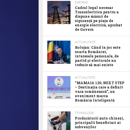
ENERGIE
Cadrul legal necesar
Transelectrica pentru a
dispune măsuri de
siguranță pe piața de
energie electrică, aprobat
de Guvern
ACTUALITATE
Bolojan: Când în joc este
soarta României,
interesele personale, de
partid și electorale nu
trebuie să mai existe
ACTUALITATE
“MAMAIA 120, NEXT STEP
– Destinația care a definit
vara românească”, un
eveniment marca
România Inteligentă
TEHNOLOGIE
Producătorii auto chinezi,
principalii beneficiari ai
subvenților