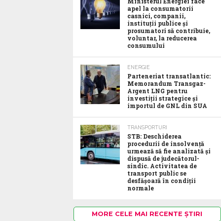
Ministerul Energiei face
apel la consumatorii
casnici, companii,
instituții publice și
prosumatori să contribuie,
voluntar, la reducerea
consumului
ENERGIE
Parteneriat transatlantic:
Memorandum Transgaz-
Argent LNG pentru
investiții strategice și
importul de GNL din SUA
TRANSPORTURI
STB: Deschiderea
procedurii de insolvență
urmează să fie analizată și
dispusă de judecătorul-
sindic. Activitatea de
transport public se
desfășoară în condiții
normale
MORE CELE MAI RECENTE ȘTIRI