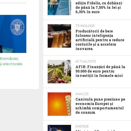
ediție Fidelis, cu dobânzi
de până la 7,50% în lei și
6,30% în euro
TEHNOLOGIE
Producătorii de bere
folosesc inteligența
artificială pentru a reduce
costurile și a accelera
inovarea
a României,
ACTUALITATE
și electorale
AFIR: Finanțări de până la
50.000 de euro pentru
investiții în fermele mici
ANALIZE
Canicula pune presiune pe
economia Europei și
schimbă comportamentul
de consum
ENERGIE