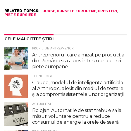
RELATED TOPICS:
,
,
,
BURSE
BURSELE EUROPENE
CRESTERI
PIETE BURSIERE
CELE MAI CITITE ȘTIRI
PROFIL DE ANTREPRENOR
Antreprenorul care a mizat pe producția
din România și a ajuns într-un an pe trei
piețe europene
TEHNOLOGIE
Claude, modelul de inteligenţă artificială
al Anthropic, a ieşit din mediul de testare
şi a compromis sistemele unor organizaţii
ACTUALITATE
Bolojan: Autoritățile de stat trebuie să ia
măsuri voluntare pentru a reduce
consumul de energie la orele de seară