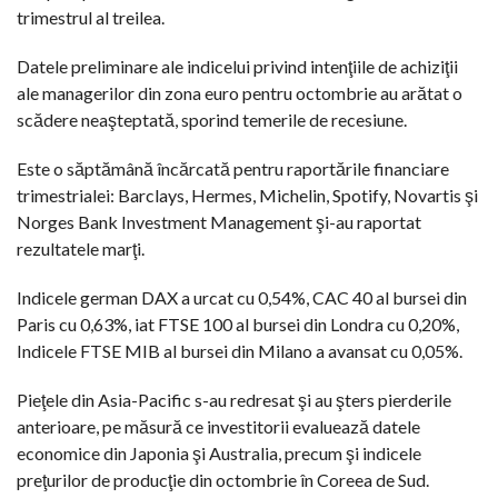
trimestrul al treilea.
Datele preliminare ale indicelui privind intenţiile de achiziţii
ale managerilor din zona euro pentru octombrie au arătat o
scădere neaşteptată, sporind temerile de recesiune.
Este o săptămână încărcată pentru raportările financiare
trimestrialei: Barclays, Hermes, Michelin, Spotify, Novartis şi
Norges Bank Investment Management şi-au raportat
rezultatele marţi.
Indicele german DAX a urcat cu 0,54%, CAC 40 al bursei din
Paris cu 0,63%, iat FTSE 100 al bursei din Londra cu 0,20%,
Indicele FTSE MIB al bursei din Milano a avansat cu 0,05%.
Pieţele din Asia-Pacific s-au redresat şi au şters pierderile
anterioare, pe măsură ce investitorii evaluează datele
economice din Japonia şi Australia, precum şi indicele
preţurilor de producţie din octombrie în Coreea de Sud.