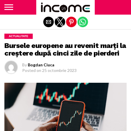
Exit mobile version
ACTUALITATE
Bursele europene au revenit marţi la
creştere după cinci zile de pierderi
By
Bogdan Ciuca
Posted on
25 octombrie 2023