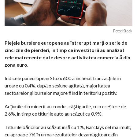
Foto: iStock
Pieţele bursiere europene au întrerupt marţi o serie de
cinci zile de pierderi, în timp ce investitorii au analizat
cele mai recente date despre activitatea comercială din
zona euro.
Indicele paneuropean Stoxx 600 a încheiat tranzacţiile în
urcare cu 0,4%, după o sesiune agitată, majoritatea
sectoarelor şi burselor majore fiind în teritoriu pozitiv.
Acţiunile din minerit au condus câştigurile, cu o creştere de
2,6%, în timp ce titlurile auto au scăzut cu 0,9%.
Titlurile băncilor au scăzut însă cu 1%, Barclays cel mai mult,
cu aproape 7% în urma rezultatelor dezamăgitoare din