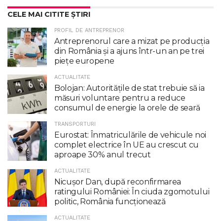
CELE MAI CITITE ȘTIRI
PROFIL DE ANTREPRENOR
Antreprenorul care a mizat pe producția
din România și a ajuns într-un an pe trei
piețe europene
ACTUALITATE
Bolojan: Autoritățile de stat trebuie să ia
măsuri voluntare pentru a reduce
consumul de energie la orele de seară
TRANSPORTURI
Eurostat: Înmatriculările de vehicule noi
complet electrice în UE au crescut cu
aproape 30% anul trecut
ACTUALITATE
Nicuşor Dan, după reconfirmarea
ratingului României: În ciuda zgomotului
politic, România funcţionează
ACTUALITATE