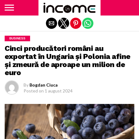
Exit mobile version
BUSINESS
Cinci producători români au
exportat în Ungaria şi Polonia afine
şi zmeură de aproape un milion de
euro
By
Bogdan Ciuca
Posted on
1 august 2024