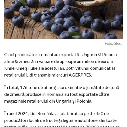
Foto: iStock
Cinci producători români au exportat în Ungaria şi Polonia
afine şi zmeură în valoare de aproape un milion de euro, în
lunile iunie şi iulie ale acestui an, potrivit unui comunicat al
retailerului Lidl transmis miercuri AGERPRES.
În total, 176 tone de afine şi aproximativ o jumătate de tonă
de zmeură produse în România au fost exportate către
magazinele retailerului din Ungaria şi Polonia.
În anul 2024, Lidl România a colaborat cu peste 450 de
producători locali de fructe şi legume autohtone, din toate
regiunile ţării şi a avut un total de aproape 70.000 de tone de