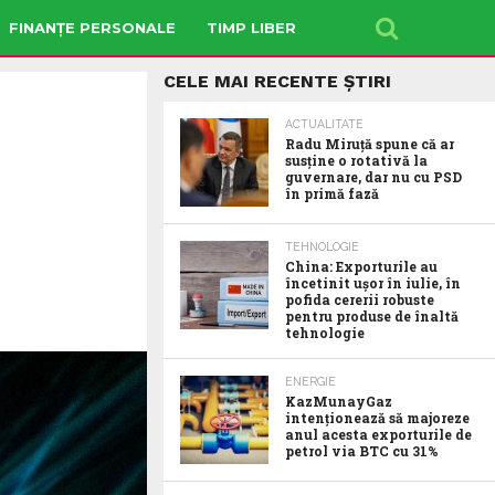
FINANȚE PERSONALE
TIMP LIBER
CELE MAI RECENTE ȘTIRI
ACTUALITATE
Radu Miruţă spune că ar
susţine o rotativă la
guvernare, dar nu cu PSD
în primă fază
TEHNOLOGIE
China: Exporturile au
încetinit ușor în iulie, în
pofida cererii robuste
pentru produse de înaltă
tehnologie
ENERGIE
KazMunayGaz
intenționează să majoreze
anul acesta exporturile de
petrol via BTC cu 31%