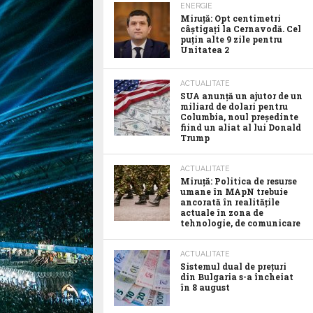
ENERGIE
Miruță: Opt centimetri
câștigați la Cernavodă. Cel
puțin alte 9 zile pentru
Unitatea 2
ACTUALITATE
SUA anunţă un ajutor de un
miliard de dolari pentru
Columbia, noul preşedinte
fiind un aliat al lui Donald
Trump
ACTUALITATE
Miruță: Politica de resurse
umane în MApN trebuie
ancorată în realitățile
actuale în zona de
tehnologie, de comunicare
ACTUALITATE
Sistemul dual de prețuri
din Bulgaria s-a încheiat
în 8 august