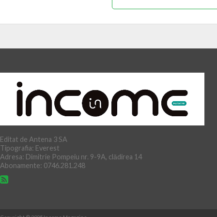
Editat de Antena 3 SA
Tipografia: Everest
Adresa: Dimitrie Pompeiu nr. 9-9A, clădirea 14
Abonamente: 0746.281.248