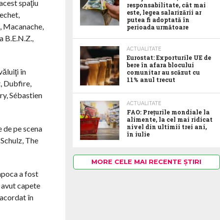
acest spaţiu
responsabilitate, cât mai
este, legea salarizării ar
echet,
putea fi adoptată în
c, Macanache,
perioada următoare
 B.E.N.Z.,
ACTUALITATE
Eurostat: Exporturile UE de
bere în afara blocului
ăluiţi în
comunitar au scăzut cu
11% anul trecut
 Dubfire,
ry, Sébastien
ACTUALITATE
FAO: Prețurile mondiale la
alimente, la cel mai ridicat
nivel din ultimii trei ani,
e de pe scena
în iulie
 Schulz, The
MORE CELE MAI RECENTE ȘTIRI
apoca a fost
a avut capete
 acordat în