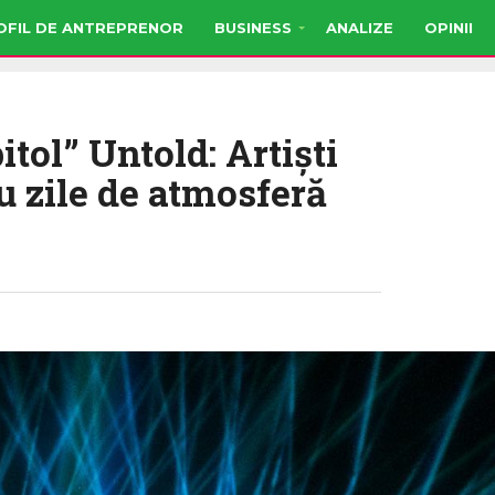
OFIL DE ANTREPRENOR
BUSINESS
ANALIZE
OPINII
tol” Untold: Artişti
ru zile de atmosferă