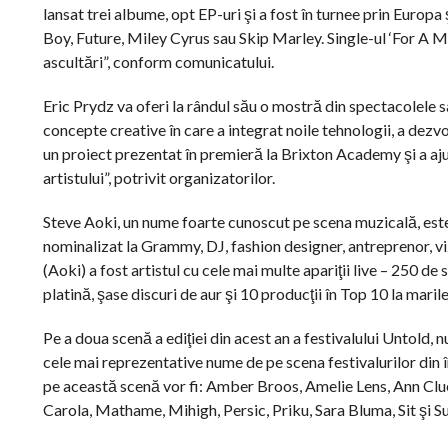
lansat trei albume, opt EP-uri şi a fost în turnee prin Europa 
Boy, Future, Miley Cyrus sau Skip Marley. Single-ul ‘For A Mi
ascultări”, conform comunicatului.
Eric Prydz va oferi la rândul său o mostră din spectacolele s
concepte creative în care a integrat noile tehnologii, a dezvo
un proiect prezentat în premieră la Brixton Academy şi a aju
artistului”, potrivit organizatorilor.
Steve Aoki, un nume foarte cunoscut pe scena muzicală, este 
nominalizat la Grammy, DJ, fashion designer, antreprenor, v
(Aoki) a fost artistul cu cele mai multe apariţii live – 250 de
platină, şase discuri de aur şi 10 producţii în Top 10 la marile
Pe a doua scenă a ediţiei din acest an a festivalului Untold, 
cele mai reprezentative nume de pe scena festivalurilor din în
pe această scenă vor fi: Amber Broos, Amelie Lens, Ann Clue
Carola, Mathame, Mihigh, Persic, Priku, Sara Bluma, Sit şi S