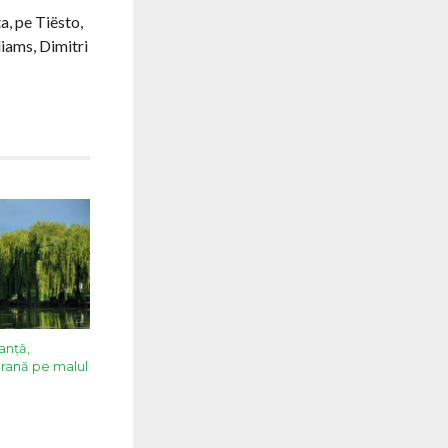
a, pe Tiësto,
iams, Dimitri
anță,
orană pe malul