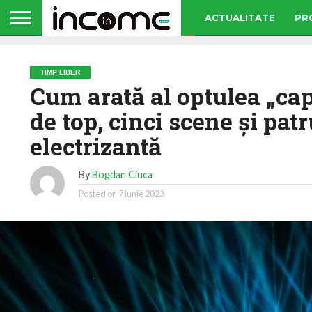
ACTUALITATE
PR
TIMP LIBER
Cum arată al optulea „capi
de top, cinci scene şi pat
electrizantă
By
Bogdan Ciuca
Posted on
7 iunie 2023