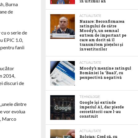
în ultimul an
ish, Burna
oane de
ACTUALITATE
Nazare: Reconfirmarea
ratingului de către
Moody’s, un semnal
 cu o serie de
extrem de important pe
cu EPIC 1.0,
care am dorit să îl
transmitem piețelor și
pentru fanii
investitorilor
ACTUALITATE
ducător
Moody’s menține ratingul
României la ‘Baa3’, cu
în 2014,
perspectivă negativă
ei discuri de
TEHNOLOGIE
Google îşi extinde
 „unele dintre
imperiul AI, dar pierde
re vor evolua
cercetătorii care l-au
construit
a, Marco
ACTUALITATE
Bolojan: Cred că, cu