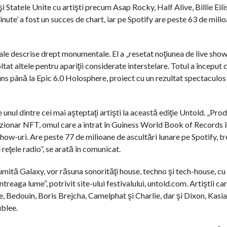
şi Statele Unite cu artişti precum Asap Rocky, Half Alive, Billie Eil
nute’ a fost un succes de chart, iar pe Spotify are peste 63 de mili
ale descrise drept monumentale. El a „resetat noţiunea de live show
ltat altele pentru apariţii considerate interstelare. Totul a început 
ns până la Epic 6.0 Holosphere, proiect cu un rezultat spectaculos 
unul dintre cei mai aşteptaţi artişti la această ediţie Untold. „Pro
izionar NFT, omul care a intrat în Guiness World Book of Records 
 show-uri. Are peste 77 de milioane de ascultări lunare pe Spotify, tr
 reţele radio”, se arată în comunicat.
numită Galaxy, vor răsuna sonorităţi house, techno şi tech-house, cu
treaga lume”, potrivit site-ului festivalului, untold.com. Artiştii ca
, Bedouin, Boris Brejcha, Camelphat şi Charlie, dar şi Dixon, Kasi
ublee.