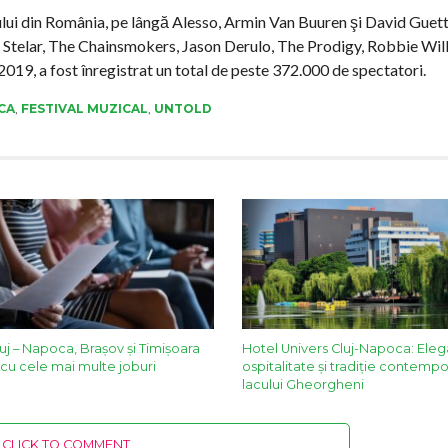
icului din România, pe lângă Alesso, Armin Van Buuren şi David Guett
v Stelar, The Chainsmokers, Jason Derulo, The Prodigy, Robbie Will
 2019, a fost înregistrat un total de peste 372.000 de spectatori.
CA
,
FESTIVAL MUZICAL
,
UNTOLD
uj – Napoca, Brașov și Timișoara
Hotel Univers Cluj-Napoca: Eleg
 cu cele mai multe joburi
ospitalitate și tradiție contemp
lacului Gheorgheni
CLICK TO COMMENT