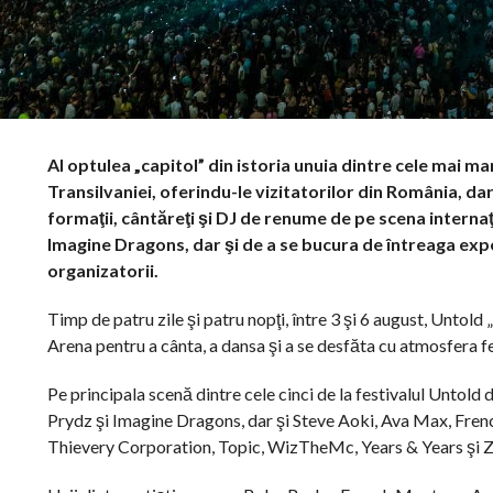
Al optulea „capitol” din istoria unuia dintre cele mai ma
Transilvaniei, oferindu-le vizitatorilor din România, dar
formaţii, cântăreţi şi DJ de renume de pe scena inter
Imagine Dragons, dar şi de a se bucura de întreaga expe
organizatorii.
Timp de patru zile şi patru nopţi, între 3 şi 6 august, Untold
Arena pentru a cânta, a dansa şi a se desfăta cu atmosfera f
Pe principala scenă dintre cele cinci de la festivalul Untol
Prydz şi Imagine Dragons, dar şi Steve Aoki, Ava Max, Fren
Thievery Corporation, Topic, WizTheMc, Years & Years şi Z