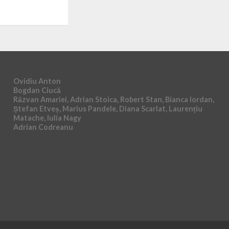
Ovidiu Anton
Bogdan Ciucă
Răzvan Amariei, Adrian Stoica, Robert Stan, Bianca Iordan,
Ștefan Etveș, Marius Pandele, Diana Scarlat, Laurențiu
Matache, Iulia Nagy
Adrian Codreanu