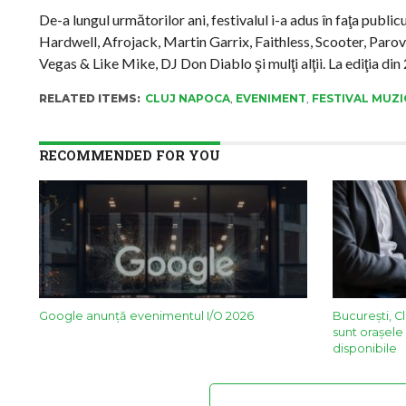
De-a lungul următorilor ani, festivalul i-a adus în faţa publ
Hardwell, Afrojack, Martin Garrix, Faithless, Scooter, Paro
Vegas & Like Mike, DJ Don Diablo şi mulţi alţii. La ediţia din
RELATED ITEMS:
CLUJ NAPOCA
,
EVENIMENT
,
FESTIVAL MUZI
RECOMMENDED FOR YOU
Google anunţă evenimentul I/O 2026
București, Cl
sunt orașele
disponibile