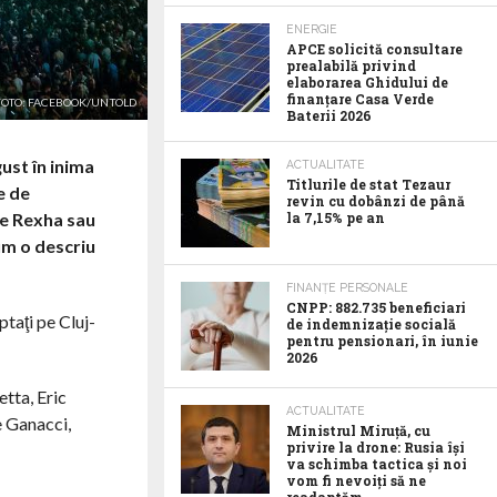
ENERGIE
APCE solicită consultare
prealabilă privind
elaborarea Ghidului de
finanțare Casa Verde
FOTO: FACEBOOK/UNTOLD
Baterii 2026
gust în inima
ACTUALITATE
Titlurile de stat Tezaur
e de
revin cu dobânzi de până
be Rexha sau
la 7,15% pe an
um o descriu
FINANȚE PERSONALE
CNPP: 882.735 beneficiari
ptaţi pe Cluj-
de indemnizație socială
pentru pensionari, în iunie
2026
tta, Eric
ACTUALITATE
e Ganacci,
Ministrul Miruță, cu
privire la drone: Rusia își
va schimba tactica și noi
vom fi nevoiți să ne