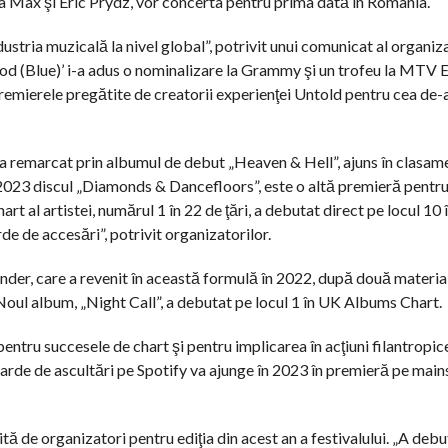
a Max şi Eric Prydz, vor concerta pentru prima dată în România.
ustria muzicală la nivel global”, potrivit unui comunicat al organiza
od (Blue)’ i-a adus o nominalizare la Grammy şi un trofeu la MTV
emierele pregătite de creatorii experienţei Untold pentru cea de-a 
 remarcat prin albumul de debut „Heaven & Hell”, ajuns în clasam
în 2023 discul „Diamonds & Dancefloors”, este o altă premieră pentr
rt al artistei, numărul 1 în 22 de ţări, a debutat direct pe locul 10 
de de accesări”, potrivit organizatorilor.
ander, care a revenit în această formulă în 2022, după două materia
oul album, „Night Call”, a debutat pe locul 1 în UK Albums Chart.
tru succesele de chart şi pentru implicarea în acţiuni filantropice.
liarde de ascultări pe Spotify va ajunge în 2023 în premieră pe main
de organizatori pentru ediţia din acest an a festivalului. „A debut