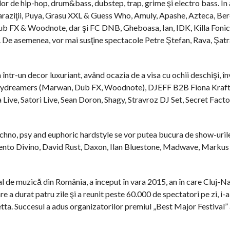
or de hip-hop, drum&bass, dubstep, trap, grime şi electro bass. În 
l Paraziţii, Puya, Grasu XXL & Guess Who, Amuly, Apashe, Azteca, Ber
, Dub FX & Woodnote, dar şi FC DNB, Gheboasa, Ian, IDK, Killa Foni
De asemenea, vor mai susţine spectacole Petre Ştefan, Rava, Şatra
tr-un decor luxuriant, având ocazia de a visa cu ochii deschişi, înv
 Daydreamers (Marwan, Dub FX, Woodnote), DJEFF B2B Fiona Kraft,
e, Satori Live, Sean Doron, Shagy, Stravroz DJ Set, Secret Facto
techno, psy and euphoric hardstyle se vor putea bucura de show-uril
tento Divino, David Rust, Daxon, Ilan Bluestone, Madwave, Markus
val de muzică din România, a început în vara 2015, an în care Cluj-N
a durat patru zile şi a reunit peste 60.000 de spectatori pe zi, i-
uetta. Succesul a adus organizatorilor premiul „Best Major Festival”