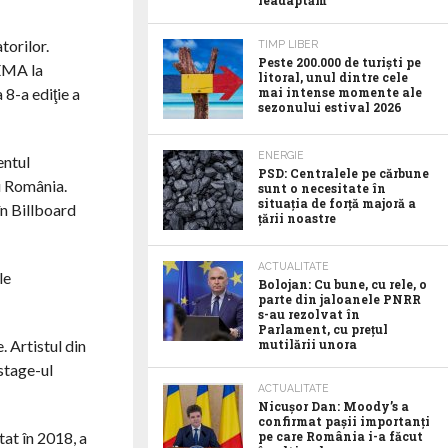
readaptăm
torilor.
TIMP LIBER
Peste 200.000 de turiști pe
 EMA la
litoral, unul dintre cele
8-a ediţie a
mai intense momente ale
sezonului estival 2026
ENERGIE
entul
PSD: Centralele pe cărbune
u România.
sunt o necesitate în
situația de forță majoră a
în Billboard
țării noastre
ACTUALITATE
le
Bolojan: Cu bune, cu rele, o
parte din jaloanele PNRR
s-au rezolvat în
Parlament, cu prețul
 Artistul din
mutilării unora
stage-ul
ACTUALITATE
Nicușor Dan: Moody’s a
confirmat pașii importanți
at în 2018, a
pe care România i-a făcut