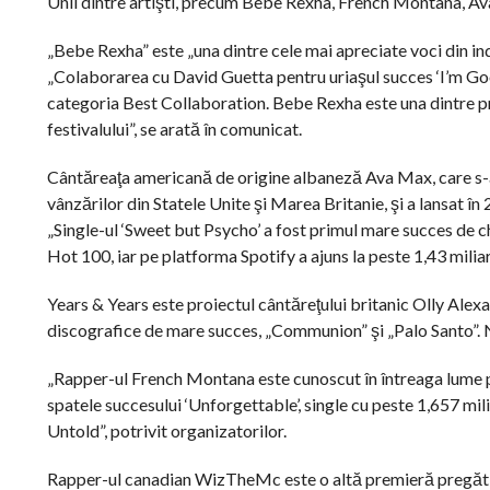
Unii dintre artişti, precum Bebe Rexha, French Montana, Av
„Bebe Rexha” este „una dintre cele mai apreciate voci din ind
„Colaborarea cu David Guetta pentru uriaşul succes ‘I’m Go
categoria Best Collaboration. Bebe Rexha este una dintre pr
festivalului”, se arată în comunicat.
Cântăreaţa americană de origine albaneză Ava Max, care s-a
vânzărilor din Statele Unite şi Marea Britanie, şi a lansat 
„Single-ul ‘Sweet but Psycho’ a fost primul mare succes de cha
Hot 100, iar pe platforma Spotify a ajuns la peste 1,43 miliar
Years & Years este proiectul cântăreţului britanic Olly Alex
discografice de mare succes, „Communion” şi „Palo Santo”. N
„Rapper-ul French Montana este cunoscut în întreaga lume pen
spatele succesului ‘Unforgettable’, single cu peste 1,657 mi
Untold”, potrivit organizatorilor.
Rapper-ul canadian WizTheMc este o altă premieră pregătită 