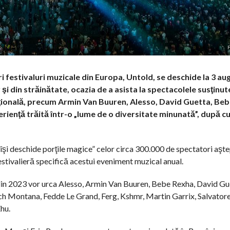
ri festivaluri muzicale din Europa, Untold, se deschide la 3 au
 şi din străinătate, ocazia de a asista la spectacolele susţinut
naţională, precum Armin Van Buuren, Alesso, David Guetta, Be
rienţă trăită într-o „lume de o diversitate minunată”, după c
 „îşi deschide porţile magice” celor circa 300.000 de spectatori aşte
estivalieră specifică acestui eveniment muzical anual.
d din 2023 vor urca Alesso, Armin Van Buuren, Bebe Rexha, David Gue
ch Montana, Fedde Le Grand, Ferg, Kshmr, Martin Garrix, Salvator
hu.