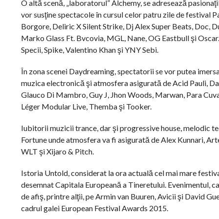
O altă scenă, „laboratorul” Alchemy, se adresează pasionaţil
vor susţine spectacole în cursul celor patru zile de festiva
Borgore, Deliric X Silent Strike, Dj Alex Super Beats, Doc
Marko Glass Ft. Bvcovia, MGL, Nane, OG Eastbull şi Oscar. 
Specii, Spike, Valentino Khan şi YNY Sebi.
În zona scenei Daydreaming, spectatorii se vor putea imersa în
muzica electronică şi atmosfera asigurată de Acid Pauli,
Glauco Di Mambro, Guy J, Jhon Woods, Marwan, Para Cuva Liv
Léger Modular Live, Themba şi Tooker.
Iubitorii muzicii trance, dar şi progressive house, melodic 
Fortune unde atmosfera va fi asigurată de Alex Kunnari, Ar
WLT şi Xijaro & Pitch.
Istoria Untold, considerat la ora actuală cel mai mare festi
desemnat Capitala Europeană a Tineretului. Evenimentul, care 
de afiş, printre alţii, pe Armin van Buuren, Avicii şi David G
cadrul galei European Festival Awards 2015.