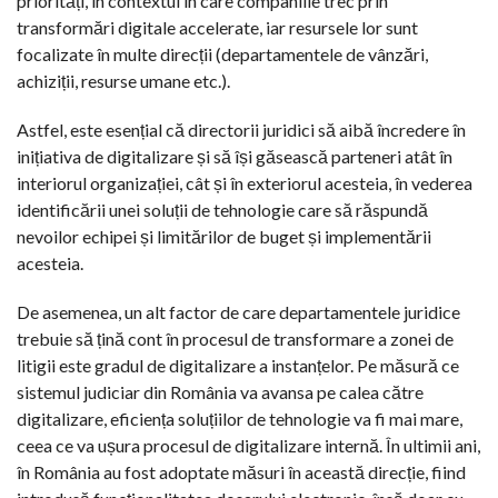
priorități, în contextul în care companiile trec prin
transformări digitale accelerate, iar resursele lor sunt
focalizate în multe direcții (departamentele de vânzări,
achiziții, resurse umane etc.).
Astfel, este esențial că directorii juridici să aibă încredere în
inițiativa de digitalizare și să își găsească parteneri atât în
interiorul organizației, cât și în exteriorul acesteia, în vederea
identificării unei soluții de tehnologie care să răspundă
nevoilor echipei și limitărilor de buget și implementării
acesteia.
De asemenea, un alt factor de care departamentele juridice
trebuie să țină cont în procesul de transformare a zonei de
litigii este gradul de digitalizare a instanțelor. Pe măsură ce
sistemul judiciar din România va avansa pe calea către
digitalizare, eficiența soluțiilor de tehnologie va fi mai mare,
ceea ce va ușura procesul de digitalizare internă. În ultimii ani,
în România au fost adoptate măsuri în această direcție, fiind