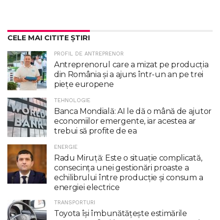
CELE MAI CITITE ȘTIRI
PROFIL DE ANTREPRENOR
Antreprenorul care a mizat pe producția
din România și a ajuns într-un an pe trei
piețe europene
TEHNOLOGIE
Banca Mondială: AI le dă o mână de ajutor
economiilor emergente, iar acestea ar
trebui să profite de ea
ENERGIE
Radu Miruţă: Este o situaţie complicată,
consecinţa unei gestionări proaste a
echilibrului între producţie şi consum a
energiei electrice
TRANSPORTURI
Toyota îşi îmbunătăţeşte estimările