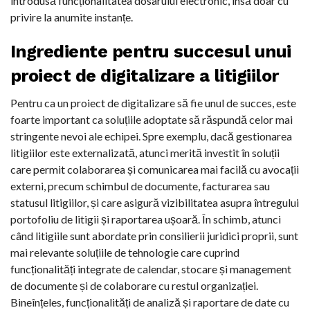
introdusă funcționalitatea dosarului electronic, însă doar cu
privire la anumite instanțe.
Ingrediente pentru succesul unui
proiect de digitalizare a litigiilor
Pentru ca un proiect de digitalizare să fie unul de succes, este
foarte important ca soluțiile adoptate să răspundă celor mai
stringente nevoi ale echipei. Spre exemplu, dacă gestionarea
litigiilor este externalizată, atunci merită investit în soluții
care permit colaborarea și comunicarea mai facilă cu avocații
externi, precum schimbul de documente, facturarea sau
statusul litigiilor, și care asigură vizibilitatea asupra întregului
portofoliu de litigii și raportarea ușoară. În schimb, atunci
când litigiile sunt abordate prin consilierii juridici proprii, sunt
mai relevante soluțiile de tehnologie care cuprind
funcționalități integrate de calendar, stocare și management
de documente și de colaborare cu restul organizației.
Bineînțeles, funcționalități de analiză și raportare de date cu