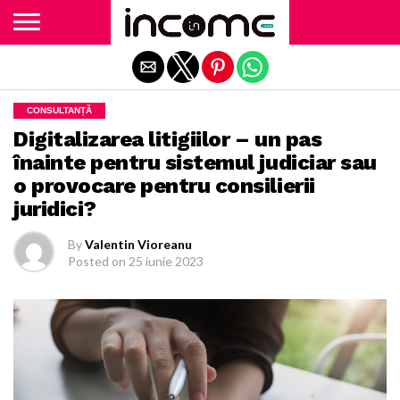
Exit mobile version
CONSULTANȚĂ
Digitalizarea litigiilor – un pas
înainte pentru sistemul judiciar sau
o provocare pentru consilierii
juridici?
By
Valentin Vioreanu
Posted on
25 iunie 2023