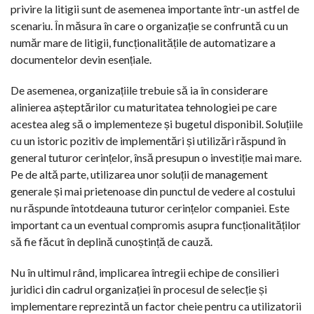
privire la litigii sunt de asemenea importante într-un astfel de
scenariu. În măsura în care o organizație se confruntă cu un
număr mare de litigii, funcționalitățile de automatizare a
documentelor devin esențiale.
De asemenea, organizațiile trebuie să ia în considerare
alinierea așteptărilor cu maturitatea tehnologiei pe care
acestea aleg să o implementeze și bugetul disponibil. Soluțiile
cu un istoric pozitiv de implementări și utilizări răspund în
general tuturor cerințelor, însă presupun o investiție mai mare.
Pe de altă parte, utilizarea unor soluții de management
generale și mai prietenoase din punctul de vedere al costului
nu răspunde întotdeauna tuturor cerințelor companiei. Este
important ca un eventual compromis asupra funcționalităților
să fie făcut în deplină cunoștință de cauză.
Nu în ultimul rând, implicarea întregii echipe de consilieri
juridici din cadrul organizației în procesul de selecție și
implementare reprezintă un factor cheie pentru ca utilizatorii