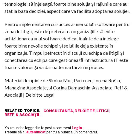
tehnologiei să înțeleagă foarte bine soluția și rațiunile care au
stat la baza deciziei, aspect care va facilita adoptarea soluției.
Pentru implementarea cu succes a unei soluții software pentru
zona de litigii, este de preferat ca organizațiile să evite
achiziționarea unui software dedicat înainte de a înțelege
foarte bine nevoile echipei și soluțiile deja existente în
organizație. Timpul petrecut în discuții cu echipa de litigii și
conectarea cu echipa care gestionează infrastructura IT este
foarte valoros și va da roade mai târziu în proces.
Material de opinie de Simina Mut, Partener, Lorena Roșia,
Managing Associate, și Corina Damaschin, Associate, Reff &
Asociații | Deloitte Legal
RELATED TOPICS:
,
,
,
CONSULTANTA
DELOITTE
LITIGII
REFF & ASOCIAȚII
You must be logged in to post a comment
Login
Trebuie să fii
autentificat
pentru a publica un comentariu.