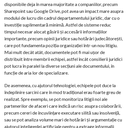
disponibile deja în marea majoritate a companiilor, precum
Sharepoint sau Google Drive, pot avea un impact mare asupra
modului de lucru din cadrul departamentului juridic, dar cu o
investiție suplimentară minimă. Astfel de sisteme reduc
timpul necesar alocat găsirii și accesării informațiilor
importante, precum opinii juridice sau hotărâri judecătorești,
care pot fundamenta poziția organizației într-un nou litigiu.
Mai mult decât atât, documentele pot fi mai ușor de
distribuit între membrii echipei, astfel încât consilierii juridici
pot lucra în paralel la diverse secțiuni ale documentului, în
funcție de aria lor de specializare.
De asemenea, cu ajutorul tehnologiei, echipele pot duce la
îndeplinire sarcini care în mod tradițional erau foarte greu de
realizat. Spre exemplu, se pot monitoriza litigii noi ale
partenerilor de afaceri care indică un risc asupra colaborării,
precum cereri de încuviințare executare silită sau insolvență,
sau se pot analiza volume mari de hotărâri și argumentație cu
ajutorul inteligenței artificiale pentru a extrage informații