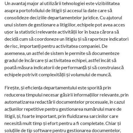
Un avantaj major al utilizării tehnologiei este vizibilitatea
asupra portofoliului de litigii și accesul la date care să
consolideze deciziile departamentelor juridice. Cu ajutorul
unui sistem de gestionare a litigiilor, echipele pot avea acces
ușor la statistici relevante activității lor în baza cărora să
decidă cum să coordoneze un litigiu și să raporteze indicatori
de risc, importanți pentru activitatea companiei. De
asemenea, un astfel de sistem le permite să documenteze
gradul de încărcare și activitatea echipei, astfel încât să
poată măsura indicatorii de performanță și să construiască
echipele potrivit complexității și volumului de muncă.
Firește, și eficiența departamentului este sporită prin
reducerea timpului necesar găsirii informațiilor relevante, prin
automatizarea redactării documentelor procesuale, în cazul
acțiunilor repetitive pentru gestionarea numărului mare de
litigii, și, foarte important, prin fluidizarea sarcinilor care
necesită mult timp și efort pentru a fi completate. Chiar și
soluțiile de tip software pentru gestionarea documentelor,