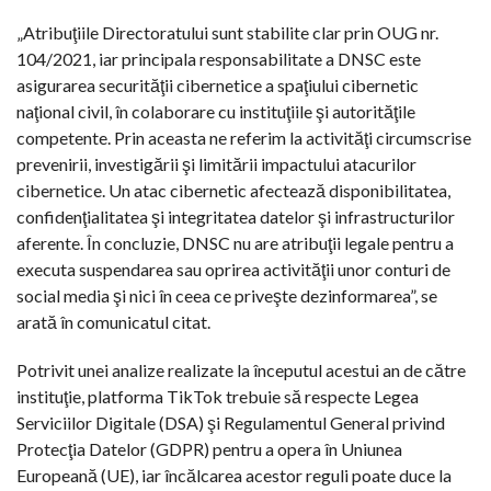
„Atribuţiile Directoratului sunt stabilite clar prin OUG nr.
104/2021, iar principala responsabilitate a DNSC este
asigurarea securităţii cibernetice a spaţiului cibernetic
naţional civil, în colaborare cu instituţiile şi autorităţile
competente. Prin aceasta ne referim la activităţi circumscrise
prevenirii, investigării şi limitării impactului atacurilor
cibernetice. Un atac cibernetic afectează disponibilitatea,
confidenţialitatea şi integritatea datelor şi infrastructurilor
aferente. În concluzie, DNSC nu are atribuţii legale pentru a
executa suspendarea sau oprirea activităţii unor conturi de
social media şi nici în ceea ce priveşte dezinformarea”, se
arată în comunicatul citat.
Potrivit unei analize realizate la începutul acestui an de către
instituţie, platforma TikTok trebuie să respecte Legea
Serviciilor Digitale (DSA) şi Regulamentul General privind
Protecţia Datelor (GDPR) pentru a opera în Uniunea
Europeană (UE), iar încălcarea acestor reguli poate duce la