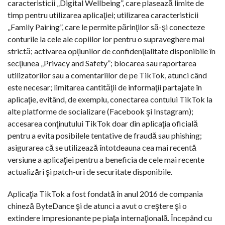
caracteristicii „Digital Wellbeing”, care plasează limite de
timp pentru utilizarea aplicaţiei; utilizarea caracteristicii
„Family Pairing”, care le permite părinţilor să-şi conecteze
conturile la cele ale copiilor lor pentru o supraveghere mai
strictă; activarea opţiunilor de confidenţialitate disponibile în
secţiunea „Privacy and Safety”; blocarea sau raportarea
utilizatorilor sau a comentariilor de pe TikTok, atunci când
este necesar; limitarea cantităţii de informaţii partajate în
aplicaţie, evitând, de exemplu, conectarea contului TikTok la
alte platforme de socializare (Facebook şi Instagram);
accesarea conţinutului TikTok doar din aplicaţia oficială
pentru a evita posibilele tentative de fraudă sau phishing;
asigurarea că se utilizează întotdeauna cea mai recentă
versiune a aplicaţiei pentru a beneficia de cele mai recente
actualizări şi patch-uri de securitate disponibile.
Aplicaţia TikTok a fost fondată în anul 2016 de compania
chineză ByteDance şi de atunci a avut o creştere şi o
extindere impresionante pe piaţa internaţională. Începând cu