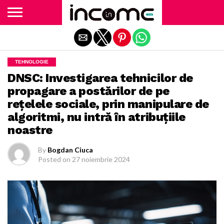
Exit mobile version
TEHNOLOGIE
DNSC: Investigarea tehnicilor de
propagare a postărilor de pe
reţelele sociale, prin manipulare de
algoritmi, nu intră în atribuţiile
noastre
By
Bogdan Ciuca
Posted on
27 noiembrie 2024