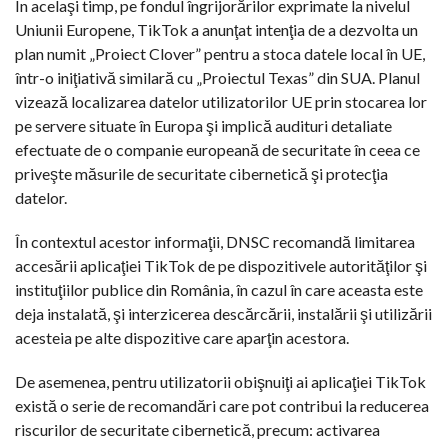
În acelaşi timp, pe fondul îngrijorărilor exprimate la nivelul
Uniunii Europene, TikTok a anunţat intenţia de a dezvolta un
plan numit „Proiect Clover” pentru a stoca datele local în UE,
într-o iniţiativă similară cu „Proiectul Texas” din SUA. Planul
vizează localizarea datelor utilizatorilor UE prin stocarea lor
pe servere situate în Europa şi implică audituri detaliate
efectuate de o companie europeană de securitate în ceea ce
priveşte măsurile de securitate cibernetică şi protecţia
datelor.
În contextul acestor informaţii, DNSC recomandă limitarea
accesării aplicaţiei TikTok de pe dispozitivele autorităţilor şi
instituţiilor publice din România, în cazul în care aceasta este
deja instalată, şi interzicerea descărcării, instalării şi utilizării
acesteia pe alte dispozitive care aparţin acestora.
De asemenea, pentru utilizatorii obişnuiţi ai aplicaţiei TikTok
există o serie de recomandări care pot contribui la reducerea
riscurilor de securitate cibernetică, precum: activarea