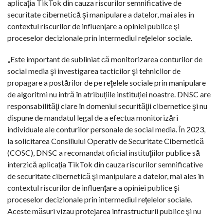
aplicaţia TikTok din cauza riscurilor semnificative de
securitate cibernetică şi manipulare a datelor, mai ales în
contextul riscurilor de influenţare a opiniei publice şi
proceselor decizionale prin intermediul reţelelor sociale.
„Este important de subliniat că monitorizarea conturilor de
social media şi investigarea tacticilor şi tehnicilor de
propagare a postărilor de pe reţelele sociale prin manipulare
de algoritmi nu intră în atribuţiile instituţiei noastre. DNSC are
responsabilităţi clare în domeniul securităţii cibernetice şi nu
dispune de mandatul legal de a efectua monitorizări
individuale ale conturilor personale de social media. În 2023,
la solicitarea Consiliului Operativ de Securitate Cibernetică
(COSC), DNSC a recomandat oficial instituţiilor publice să
interzică aplicaţia TikTok din cauza riscurilor semnificative
de securitate cibernetică şi manipulare a datelor, mai ales în
contextul riscurilor de influenţare a opiniei publice şi
proceselor decizionale prin intermediul reţelelor sociale.
Aceste măsuri vizau protejarea infrastructurii publice şi nu