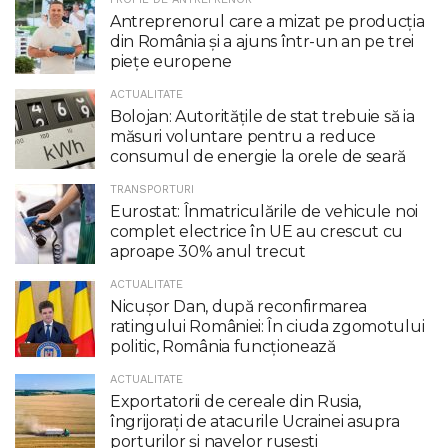
Antreprenorul care a mizat pe producția
din România și a ajuns într-un an pe trei
piețe europene
ACTUALITATE
Bolojan: Autoritățile de stat trebuie să ia
măsuri voluntare pentru a reduce
consumul de energie la orele de seară
TRANSPORTURI
Eurostat: Înmatriculările de vehicule noi
complet electrice în UE au crescut cu
aproape 30% anul trecut
ACTUALITATE
Nicuşor Dan, după reconfirmarea
ratingului României: În ciuda zgomotului
politic, România funcţionează
ACTUALITATE
Exportatorii de cereale din Rusia,
îngrijorați de atacurile Ucrainei asupra
porturilor și navelor rusești