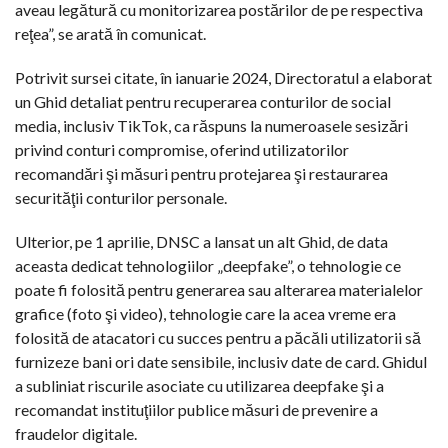
aveau legătură cu monitorizarea postărilor de pe respectiva
reţea”, se arată în comunicat.
Potrivit sursei citate, în ianuarie 2024, Directoratul a elaborat
un Ghid detaliat pentru recuperarea conturilor de social
media, inclusiv TikTok, ca răspuns la numeroasele sesizări
privind conturi compromise, oferind utilizatorilor
recomandări şi măsuri pentru protejarea şi restaurarea
securităţii conturilor personale.
Ulterior, pe 1 aprilie, DNSC a lansat un alt Ghid, de data
aceasta dedicat tehnologiilor „deepfake”, o tehnologie ce
poate fi folosită pentru generarea sau alterarea materialelor
grafice (foto şi video), tehnologie care la acea vreme era
folosită de atacatori cu succes pentru a păcăli utilizatorii să
furnizeze bani ori date sensibile, inclusiv date de card. Ghidul
a subliniat riscurile asociate cu utilizarea deepfake şi a
recomandat instituţiilor publice măsuri de prevenire a
fraudelor digitale.