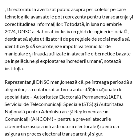
„Directoratul a avertizat public asupra pericolelor pe care
tehnologiile avansate le pot reprezenta pentru transparenţa şi
corectitudinea informaţiilor. Totodată, în luna noiembrie
2024, DNSC a elaborat inclusiv un ghid de inginerie socială,
destinat să ajute utilizatorii de pe reţelele de social media să
identifice şi să se protejeze împotriva tehnicilor de
manipulare şi fraudă utilizate în atacurile cibernetice bazate
pe înşelăciune şi exploatarea încrederii umane”, notează
instituţia.
Reprezentanţii DNSC menţionează că, pe întreaga perioadă a
alegerilor, s-a colaborat activ cu autorităţile naţionale de
specialitate – Autoritatea Electorală Permanentă (AEP),
Serviciul de Telecomunicaţii Speciale (STS) şi Autoritatea
Naţională pentru Administrare şi Reglementare în
Comunicaţii (ANCOM) – pentru a preveni atacurile
cibernetice asupra infrastructurii electorale şi pentru a
asigura un proces electoral transparent şi sigur.