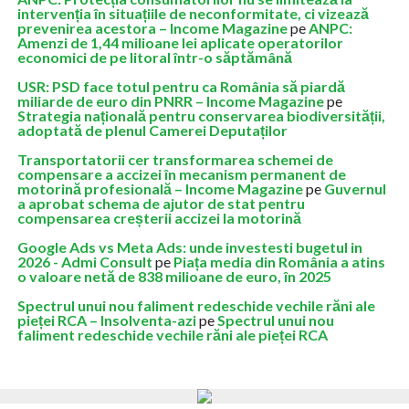
intervenția în situațiile de neconformitate, ci vizează
prevenirea acestora – Income Magazine
pe
ANPC:
Amenzi de 1,44 milioane lei aplicate operatorilor
economici de pe litoral într-o săptămână
USR: PSD face totul pentru ca România să piardă
miliarde de euro din PNRR – Income Magazine
pe
Strategia națională pentru conservarea biodiversității,
adoptată de plenul Camerei Deputaților
Transportatorii cer transformarea schemei de
compensare a accizei în mecanism permanent de
motorină profesională – Income Magazine
pe
Guvernul
a aprobat schema de ajutor de stat pentru
compensarea creșterii accizei la motorină
Google Ads vs Meta Ads: unde investesti bugetul in
2026 - Admi Consult
pe
Piața media din România a atins
o valoare netă de 838 milioane de euro, în 2025
Spectrul unui nou faliment redeschide vechile răni ale
pieței RCA – Insolventa-azi
pe
Spectrul unui nou
faliment redeschide vechile răni ale pieței RCA