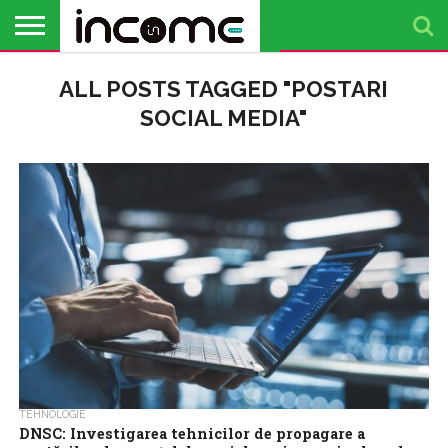
ACTUALITATE
ALL POSTS TAGGED "POSTARI
PROFIL DE
BUSINESS
ANALIZE
OPINII
FINANȚE
TIMP
ANTREPRENOR
PERSONALE
LIBER
SOCIAL MEDIA"
TEHNOLOGIE
DNSC: Investigarea tehnicilor de propagare a