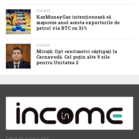
ENERGIE
KazMunayGaz intenționează să
majoreze anul acesta exporturile de
petrol via BTC cu 31%
ENERGIE
Miruță: Opt centimetri câștigați la
Cernavodă. Cel puțin alte 9 zile
pentru Unitatea 2
Editat de Antena 3 SA