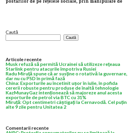
postărilor de pe reţelele sociale, prin manipulare de
algoritmi, nu intră în atribuţiile noastre
Monitorizarea conturilor de social media şi investigarea
tacticilor şi tehnicilor de propagare a postărilor de pe reţelele
sociale prin manipulare de algoritmi...
Caută
Caută
Articole recente
Musk refuză să permită Ucrainei să utilizeze reţeaua
Starlink pentru atacurile împotriva Rusiei
Radu Miruţă spune că ar susţine o rotativă la guvernare,
dar nu cu PSD în primă fază
China: Exporturile au încetinit ușor în iulie, în pofida
cererii robuste pentru produse de înaltă tehnologie
KazMunayGaz intenționează să majoreze anul acesta
exporturile de petrol via BTC cu 31%
Miruță: Opt centimetri câștigați la Cernavodă. Cel puțin
alte 9 zile pentru Unitatea 2
Comentarii recente
ANPC: Protecția consumatorilor nu se limitează la