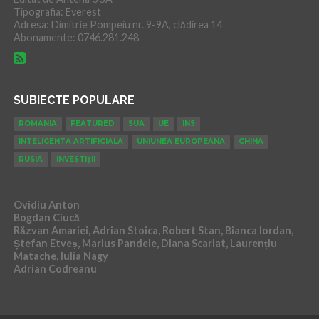
Tipografia: Everest
Adresa: Dimitrie Pompeiu nr. 9-9A, clădirea 14
Abonamente: 0746.281.248
SUBIECTE POPULARE
ROMANIA
FEATURED
SUA
UE
INS
INTELIGENTA ARTIFICIALA
UNIUNEA EUROPEANA
CHINA
RUSIA
INVESTIȚII
Ovidiu Anton
Bogdan Ciucă
Răzvan Amariei, Adrian Stoica, Robert Stan, Bianca Iordan,
Ștefan Etveș, Marius Pandele, Diana Scarlat, Laurențiu
Matache, Iulia Nagy
Adrian Codreanu