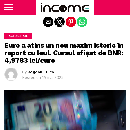
Exit mobile version
ACTUALITATE
Euro a atins un nou maxim istoric în
raport cu leul. Cursul afişat de BNR:
4,9783 lei/euro
By
Bogdan Ciuca
Posted on
19 mai 2023