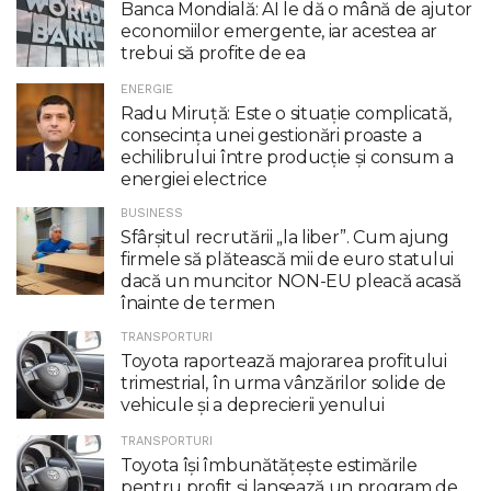
Banca Mondială: AI le dă o mână de ajutor
economiilor emergente, iar acestea ar
trebui să profite de ea
ENERGIE
Radu Miruţă: Este o situaţie complicată,
consecinţa unei gestionări proaste a
echilibrului între producţie şi consum a
energiei electrice
BUSINESS
Sfârșitul recrutării „la liber”. Cum ajung
firmele să plătească mii de euro statului
dacă un muncitor NON-EU pleacă acasă
înainte de termen
TRANSPORTURI
Toyota raportează majorarea profitului
trimestrial, în urma vânzărilor solide de
vehicule și a deprecierii yenului
TRANSPORTURI
Toyota îşi îmbunătăţeşte estimările
pentru profit şi lansează un program de