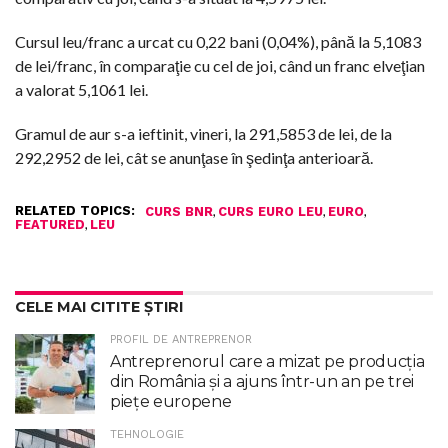
Cursul leu/franc a urcat cu 0,22 bani (0,04%), până la 5,1083
de lei/franc, în comparaţie cu cel de joi, când un franc elveţian
a valorat 5,1061 lei.
Gramul de aur s-a ieftinit, vineri, la 291,5853 de lei, de la
292,2952 de lei, cât se anunţase în şedinţa anterioară.
RELATED TOPICS:
,
,
,
CURS BNR
CURS EURO LEU
EURO
,
FEATURED
LEU
CELE MAI CITITE ȘTIRI
PROFIL DE ANTREPRENOR
Antreprenorul care a mizat pe producția
din România și a ajuns într-un an pe trei
piețe europene
TEHNOLOGIE