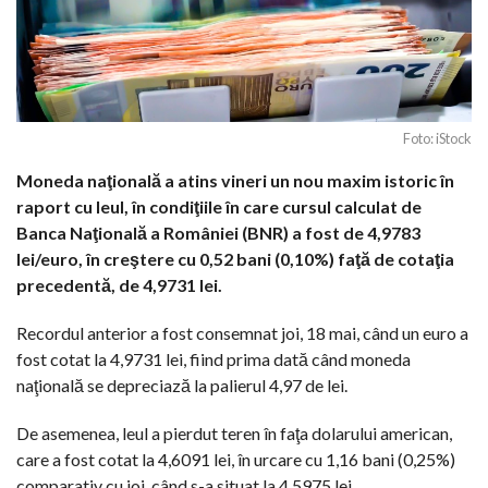
Foto: iStock
Moneda naţională a atins vineri un nou maxim istoric în
raport cu leul, în condiţiile în care cursul calculat de
Banca Naţională a României (BNR) a fost de 4,9783
lei/euro, în creştere cu 0,52 bani (0,10%) faţă de cotaţia
precedentă, de 4,9731 lei.
Recordul anterior a fost consemnat joi, 18 mai, când un euro a
fost cotat la 4,9731 lei, fiind prima dată când moneda
naţională se depreciază la palierul 4,97 de lei.
De asemenea, leul a pierdut teren în faţa dolarului american,
care a fost cotat la 4,6091 lei, în urcare cu 1,16 bani (0,25%)
comparativ cu joi, când s-a situat la 4,5975 lei.