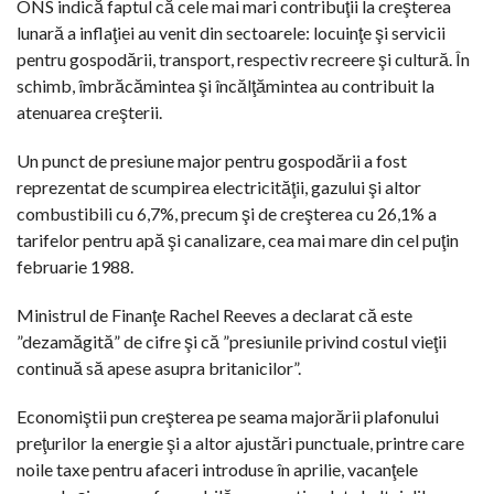
ONS indică faptul că cele mai mari contribuţii la creşterea
lunară a inflaţiei au venit din sectoarele: locuinţe şi servicii
pentru gospodării, transport, respectiv recreere şi cultură. În
schimb, îmbrăcămintea şi încălţămintea au contribuit la
atenuarea creşterii.
Un punct de presiune major pentru gospodării a fost
reprezentat de scumpirea electricităţii, gazului şi altor
combustibili cu 6,7%, precum şi de creşterea cu 26,1% a
tarifelor pentru apă şi canalizare, cea mai mare din cel puţin
februarie 1988.
Ministrul de Finanţe Rachel Reeves a declarat că este
”dezamăgită” de cifre şi că ”presiunile privind costul vieţii
continuă să apese asupra britanicilor”.
Economiştii pun creşterea pe seama majorării plafonului
preţurilor la energie şi a altor ajustări punctuale, printre care
noile taxe pentru afaceri introduse în aprilie, vacanţele