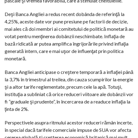
pascale şi vremea favorabilă, care a stimulat cheltuielile.
Deşi Banca Angliei a redus recent dobânda de referinţă la
4,25%, aceste date vor pune presiune pe factorii de decizie,
mai ales că doi membri ai comitetului de politică monetară au
votat pentru menţinerea dobânzii neschimbate. Inflaţia de
bază ridicată ar putea amplifica îngrijorările privind inflaţia
generată intern, care e mai uşor de influenţat prin politica
monetară.
Banca Angliei anticipase o creştere temporară a inflaţiei până
la 3,7% în trimestrul al treilea, din cauza scumpirilor la energie
şi a altor tarife reglementate, precum cele la apă. Totuşi,
instituţia a subliniat că orice reduceri viitoare ale dobânzii vor
fi ”graduale şi prudente”, în încercarea de a readuce inflaţia la
ţinta de 2%.
Perspectivele asupra ritmului acestor reduceri rămân incerte,
în special dacă tarifele comerciale impuse de SUA vor afecta
cererea globală şi creşterea economică britanică mai mult