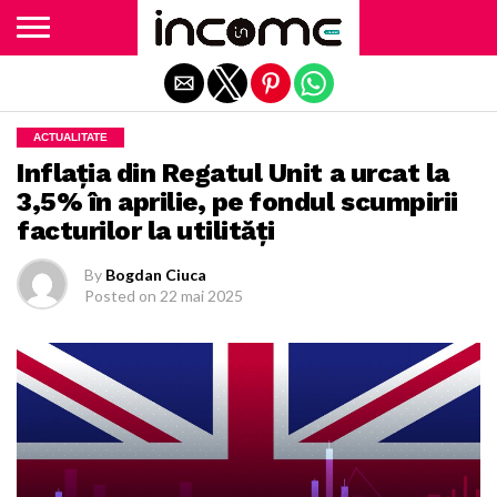
Exit mobile version
ACTUALITATE
Inflaţia din Regatul Unit a urcat la
3,5% în aprilie, pe fondul scumpirii
facturilor la utilităţi
By
Bogdan Ciuca
Posted on
22 mai 2025