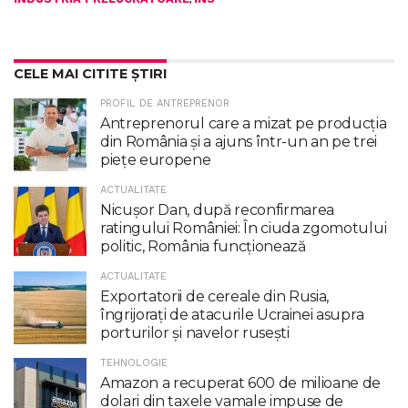
CELE MAI CITITE ȘTIRI
PROFIL DE ANTREPRENOR
Antreprenorul care a mizat pe producția
din România și a ajuns într-un an pe trei
piețe europene
ACTUALITATE
Nicuşor Dan, după reconfirmarea
ratingului României: În ciuda zgomotului
politic, România funcţionează
ACTUALITATE
Exportatorii de cereale din Rusia,
îngrijorați de atacurile Ucrainei asupra
porturilor și navelor rusești
TEHNOLOGIE
Amazon a recuperat 600 de milioane de
dolari din taxele vamale impuse de