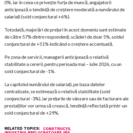
0%, iar în ceea ce privește forța de muncă, angajatorii
anticipează o tendință de creștere moderată a numărului de
salariați (sold conjunctural +6%).
Totodată, majorări de prețuri în acest domeniu sunt estimate
de către 57% dintre respondenți, scăderi de doar 5%, soldul
conjunctural de +51% indicând o creștere accentuată.
Pe zona de servicii, managerii anticipează o relativă
stabilitate a cererii, pentru perioada mai – iulie 2026, cu un
sold conjunctural de -1%.
La capitolul numărului de salariați, pe baza datelor
centralizate, se estimează o relativă stabilitate (sold
conjunctural -3%), iar prețurile de vânzare sau de facturare ale
prestațiilor vor urma să crească, tendință reflectată printr-un
sold conjunctural de +29%.
RELATED TOPICS:
,
CONSTRUCȚII
,
INDUSTRIA PRELUCRATOARE
INS