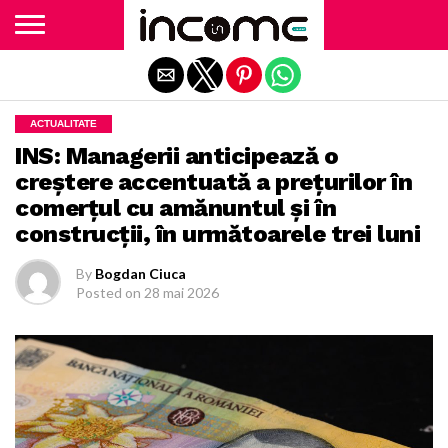
Exit mobile version
ACTUALITATE
INS: Managerii anticipează o
creștere accentuată a prețurilor în
comerțul cu amănuntul și în
construcții, în următoarele trei luni
By
Bogdan Ciuca
Posted on
28 mai 2026