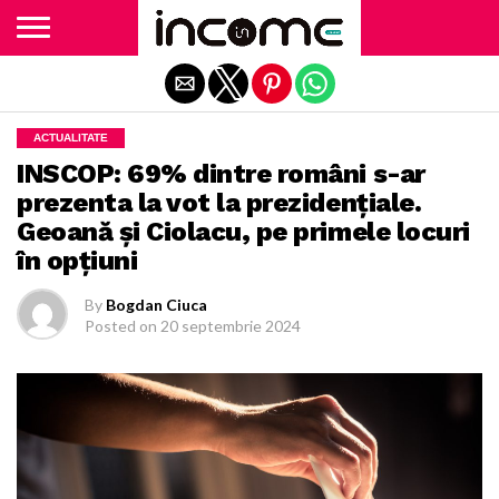
Exit mobile version
ACTUALITATE
INSCOP: 69% dintre români s-ar
prezenta la vot la prezidenţiale.
Geoană şi Ciolacu, pe primele locuri
în opţiuni
By
Bogdan Ciuca
Posted on
20 septembrie 2024