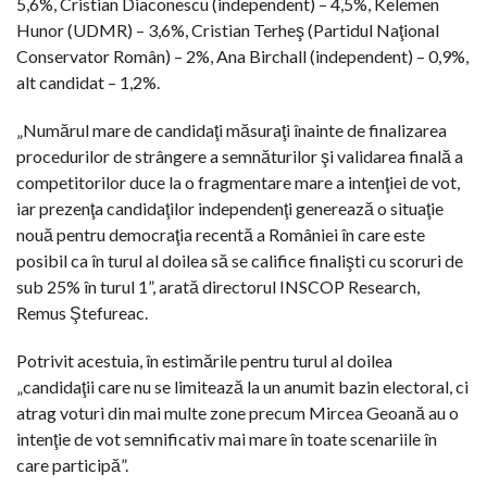
5,6%, Cristian Diaconescu (independent) – 4,5%, Kelemen
Hunor (UDMR) – 3,6%, Cristian Terheş (Partidul Naţional
Conservator Român) – 2%, Ana Birchall (independent) – 0,9%,
alt candidat – 1,2%.
„Numărul mare de candidaţi măsuraţi înainte de finalizarea
procedurilor de strângere a semnăturilor şi validarea finală a
competitorilor duce la o fragmentare mare a intenţiei de vot,
iar prezenţa candidaţilor independenţi generează o situaţie
nouă pentru democraţia recentă a României în care este
posibil ca în turul al doilea să se califice finalişti cu scoruri de
sub 25% în turul 1”, arată directorul INSCOP Research,
Remus Ştefureac.
Potrivit acestuia, în estimările pentru turul al doilea
„candidaţii care nu se limitează la un anumit bazin electoral, ci
atrag voturi din mai multe zone precum Mircea Geoană au o
intenţie de vot semnificativ mai mare în toate scenariile în
care participă”.