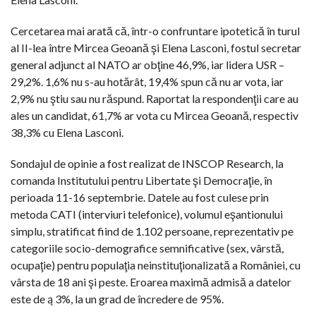
Cercetarea mai arată că, într-o confruntare ipotetică în turul
al II-lea între Mircea Geoană şi Elena Lasconi, fostul secretar
general adjunct al NATO ar obţine 46,9%, iar lidera USR –
29,2%. 1,6% nu s-au hotărât, 19,4% spun că nu ar vota, iar
2,9% nu ştiu sau nu răspund. Raportat la respondenţii care au
ales un candidat, 61,7% ar vota cu Mircea Geoană, respectiv
38,3% cu Elena Lasconi.
Sondajul de opinie a fost realizat de INSCOP Research, la
comanda Institutului pentru Libertate şi Democraţie, în
perioada 11-16 septembrie. Datele au fost culese prin
metoda CATI (interviuri telefonice), volumul eşantionului
simplu, stratificat fiind de 1.102 persoane, reprezentativ pe
categoriile socio-demografice semnificative (sex, vârstă,
ocupaţie) pentru populaţia neinstituţionalizată a României, cu
vârsta de 18 ani şi peste. Eroarea maximă admisă a datelor
este de ą 3%, la un grad de încredere de 95%.