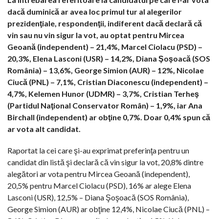
dacă duminică ar avea loc primul tur al alegerilor
prezidenţiale, respondenţii, indiferent dacă declară că
vin sau nu vin sigur la vot, au optat pentru Mircea
Geoană (independent) – 21,4%, Marcel Ciolacu (PSD) –
20,3%, Elena Lasconi (USR) – 14,2%, Diana Şoşoacă (SOS
România) – 13,6%, George Simion (AUR) – 12%, Nicolae
Ciucă (PNL) – 7,1%, Cristian Diaconescu (independent) –
4,7%, Kelemen Hunor (UDMR) – 3,7%, Cristian Terheş
(Partidul Naţional Conservator Român) – 1,9%, iar Ana
Birchall (independent) ar obţine 0,7%. Doar 0,4% spun că
ar vota alt candidat.
Raportat la cei care şi-au exprimat preferinţa pentru un
candidat din listă şi declară că vin sigur la vot, 20,8% dintre
alegători ar vota pentru Mircea Geoană (independent),
20,5% pentru Marcel Ciolacu (PSD), 16% ar alege Elena
Lasconi (USR), 12,5% – Diana Şoşoacă (SOS România),
George Simion (AUR) ar obţine 12,4%, Nicolae Ciucă (PNL) –