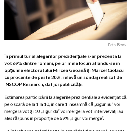
Foto: iStock
În primul tur al alegerilor prezidenţiale s-ar prezenta la
vot 69% dintre români, pe primele locuri aflându-se în
opţiunile electoratului Mircea Geoană şi Marcel Ciolacu
cu procente de peste 20%, relevă un sondaj realizat de
INSCOP Research, dat joi publicităţii.
Estimarea participării la alegerile prezidenţiale a evidenţiat că
pe o scară de la 1 la 10, în care 1 înseamnă că „sigur nu” voi
merge la vot şi 10 „sigur da” voi merge la vot, intervievaţii au
ales răspuns în proporţie de 69% „sigur voi merge”.
La întrebarea referitoare la candidatul pe care l-ar vota