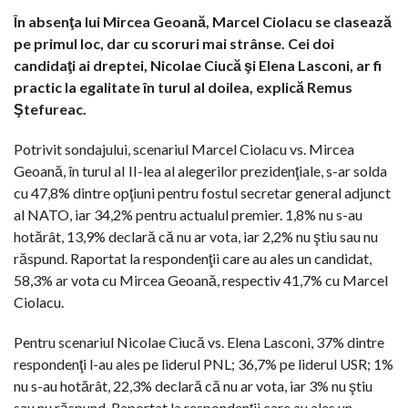
În absenţa lui Mircea Geoană, Marcel Ciolacu se clasează
pe primul loc, dar cu scoruri mai strânse. Cei doi
candidaţi ai dreptei, Nicolae Ciucă şi Elena Lasconi, ar fi
practic la egalitate în turul al doilea, explică Remus
Ştefureac.
Potrivit sondajului, scenariul Marcel Ciolacu vs. Mircea
Geoană, în turul aI II-lea al alegerilor prezidenţiale, s-ar solda
cu 47,8% dintre opţiuni pentru fostul secretar general adjunct
al NATO, iar 34,2% pentru actualul premier. 1,8% nu s-au
hotărât, 13,9% declară că nu ar vota, iar 2,2% nu ştiu sau nu
răspund. Raportat la respondenţii care au ales un candidat,
58,3% ar vota cu Mircea Geoană, respectiv 41,7% cu Marcel
Ciolacu.
Pentru scenariul Nicolae Ciucă vs. Elena Lasconi, 37% dintre
respondenţi l-au ales pe liderul PNL; 36,7% pe liderul USR; 1%
nu s-au hotărât, 22,3% declară că nu ar vota, iar 3% nu ştiu
sau nu răspund. Raportat la respondenţii care au ales un