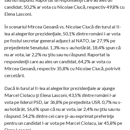
candidat, 50,2% ar vota cu Nicolae Ciucă, respectiv 49,8% cu
Elena Lasconi.
În scenariul Mircea Geoană vs. Nicolae Ciucă din turul aI II-
lea al alegerilor prezidenţiale, 50,1% dintre români l-ar vota
pe fostul secretar general adjunct al NATO, iar 27,9% pe
preşedintele Senatului. 1,3% nu s-au hotărât, 18,4% spun că
nu ar vota, iar 2,2% nu ştiu sau nu răspund. Raportat la
respondenţii care au ales un candidat, 64,2% ar vota cu
Mircea Geoană, respectiv 35,8% cu Nicolae Ciucă, potrivit
cercetării.
Dacă în turul al II-lea al alegerilor prezidenţiale ar ajunge
Marcel Ciolacu şi Elena Lasconi, 43,5% dintre români l-ar
vota pe liderul PSD, iar 36,8% pe preşedinta USR. 0,7% nu s-
au hotărât, 16,6% spun că nu ar vota, iar 2,4% nu ştiu sau nu
răspund. 54,2% dintre cei care şi-au exprimat preferinţa
pentru un candidat l-ar vota pe Marcel Ciolacu, iar 45,8% pe
Elena Lasconi.