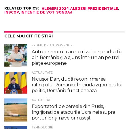
RELATED TOPICS:
,
,
ALEGERI 2024
ALEGERI PREZIDENTIALE
,
,
INSCOP
INTENTIE DE VOT
SONDAJ
CELE MAI CITITE ȘTIRI
PROFIL DE ANTREPRENOR
Antreprenorul care a mizat pe producția
din România și a ajuns într-un an pe trei
piețe europene
ACTUALITATE
Nicuşor Dan, după reconfirmarea
ratingului României: În ciuda zgomotului
politic, România funcţionează
ACTUALITATE
Exportatorii de cereale din Rusia,
îngrijorați de atacurile Ucrainei asupra
porturilor și navelor rusești
TEHNOLOGIE