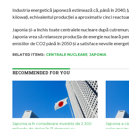
Industria energetică japoneză estimează că, până în 2040, ța
kilowați, echivalentul producției a aproximativ cinci reacto
Japonia și-a închis toate centralele nucleare după cutremur
Japonia vrea să relanseze producția de energie nucleară pent
emisiilor de CO2 până în 2050 și a satisface nevoile energetic
RELATED ITEMS:
CENTRALE NUCLEARE
,
JAPONIA
RECOMMENDED FOR YOU
Japonia ia în considerare investiții de 2.300
Japonia a căz
miliarde de dolari în 17 domenii cu
celor mai ma