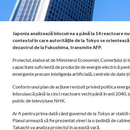
Japonia analizează înlocuirea a până la 14 reactoare nucl
contextul în care autoritățile de la Tokyo se orientează 
dezastrul de la Fukushima, transmite AFP.
Proiectul, elaborat de Ministerul Economiei, Comerțului și In
capacitate suficientă de producție de energie electrică pentr
emergente precum inteligența artificială, centrele de date ș
Conform unui plan de acțiune revizuit privind politica energ
înlocuiască până la cinci reactoare vechi până în anii 2040, 
public de televiziune NHK.
Ar fi pentru prima dată când guvernul de la Tokyo ar stabili 
Planul urmează să fie prezentat vineri la o ședință de cabin
Takaichi va analiza proiectul în această vară.