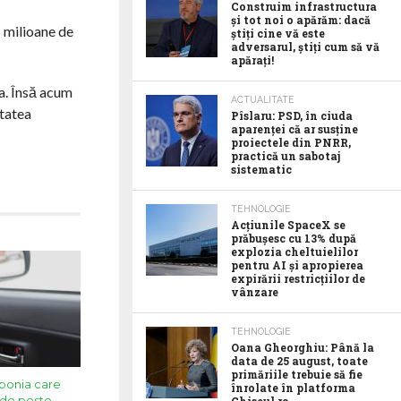
Construim infrastructura
și tot noi o apărăm: dacă
5 milioane de
știți cine vă este
adversarul, știți cum să vă
apărați!
a. Însă acum
ACTUALITATE
itatea
Pîslaru: PSD, în ciuda
aparenței că ar susține
proiectele din PNRR,
practică un sabotaj
sistematic
TEHNOLOGIE
Acţiunile SpaceX se
prăbuşesc cu 13% după
explozia cheltuielilor
pentru AI şi apropierea
expirării restricţiilor de
vânzare
TEHNOLOGIE
Oana Gheorghiu: Până la
data de 25 august, toate
primăriile trebuie să fie
ponia care
înrolate în platforma
 de peste