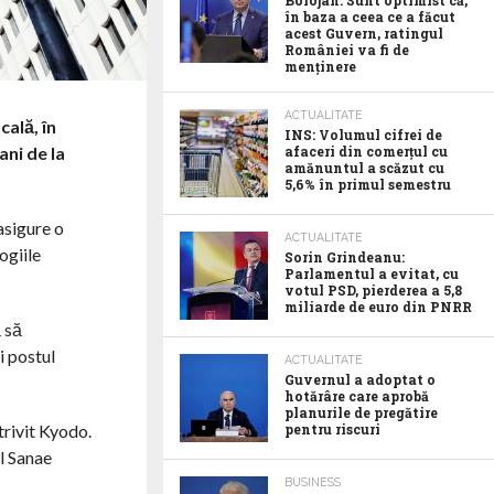
Bolojan: Sunt optimist că,
în baza a ceea ce a făcut
acest Guvern, ratingul
României va fi de
menținere
ACTUALITATE
cală, în
INS: Volumul cifrei de
ani de la
afaceri din comerțul cu
amănuntul a scăzut cu
5,6% în primul semestru
asigure o
ACTUALITATE
ogiile
Sorin Grindeanu:
Parlamentul a evitat, cu
votul PSD, pierderea a 5,8
miliarde de euro din PNRR
 să
i postul
ACTUALITATE
Guvernul a adoptat o
hotărâre care aprobă
planurile de pregătire
trivit Kyodo.
pentru riscuri
l Sanae
BUSINESS