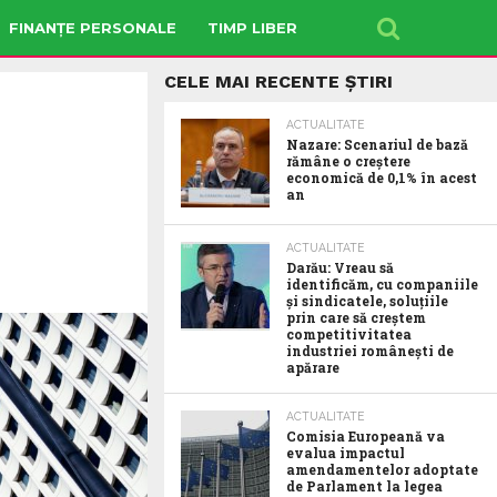
FINANȚE PERSONALE
TIMP LIBER
CELE MAI RECENTE ȘTIRI
ACTUALITATE
Nazare: Scenariul de bază
rămâne o creștere
economică de 0,1% în acest
an
ACTUALITATE
Darău: Vreau să
identificăm, cu companiile
și sindicatele, soluțiile
prin care să creștem
competitivitatea
industriei românești de
apărare
ACTUALITATE
Comisia Europeană va
evalua impactul
amendamentelor adoptate
de Parlament la legea