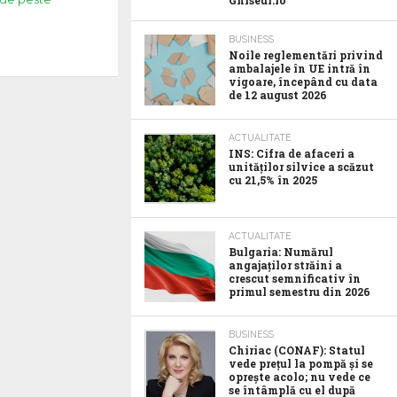
Ghiseul.ro
BUSINESS
Noile reglementări privind
ambalajele în UE intră în
vigoare, începând cu data
de 12 august 2026
ACTUALITATE
INS: Cifra de afaceri a
unităților silvice a scăzut
cu 21,5% în 2025
ACTUALITATE
Bulgaria: Numărul
angajaților străini a
crescut semnificativ în
primul semestru din 2026
BUSINESS
Chiriac (CONAF): Statul
vede prețul la pompă și se
oprește acolo; nu vede ce
se întâmplă cu el după