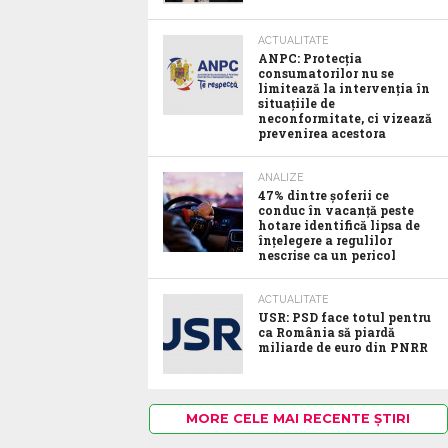
ACTUALITATE
ANPC: Protecția
consumatorilor nu se
limitează la intervenția în
situațiile de
neconformitate, ci vizează
prevenirea acestora
ANALIZE
47% dintre șoferii ce
conduc în vacanță peste
hotare identifică lipsa de
înțelegere a regulilor
nescrise ca un pericol
ACTUALITATE
USR: PSD face totul pentru
ca România să piardă
miliarde de euro din PNRR
MORE CELE MAI RECENTE ȘTIRI