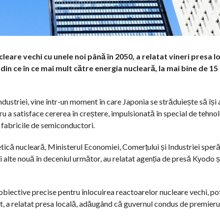
eare vechi cu unele noi până în 2050, a relatat vineri presa lo
din ce în ce mai mult către energia nucleară, la mai bine de 15 
dustriei, vine într-un moment în care Japonia se străduiește să își 
u a satisface cererea în creștere, impulsionată în special de tehnol
i fabricile de semiconductori.
etică nucleară, Ministerul Economiei, Comerțului și Industriei speră
și alte nouă în deceniul următor, au relatat agenția de presă Kyodo ș
obiective precise pentru înlocuirea reactoarelor nucleare vechi, po
et, a relatat presa locală, adăugând că guvernul condus de premieru