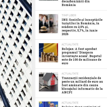
decarbonizării din
România
TIMP LIBER
INS: Sosirile și înnoptările
turiștilor în România, în
scădere cu 2,5% și,
respectiv, 5,7%, în iunie
2026
ACTUALITATE
Bolojan: A fost aprobat
programul ‘Diaspora
investește acasă’. Bugetul
este de 100 de milioane de
euro
ACTUALITATE
Tranzacții rezidențiale de
peste un miliard de euro au
fost amânate din cauza
blocajului informatic de la
ANCPI
ACTUALITATE