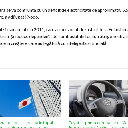
ra se va confrunta cu un deficit de electricitate de aproximativ 5,
are, a adăugat Kyodo.
ul și tsunamiul din 2011, care au provocat dezastrul de la Fukushim
ru a-și reduce dependența de combustibilii fosili, a atinge neutral
e în creștere care au legătură cu inteligența artificială.
ut pe locul al treilea în topul
Toyota – prima companie din Ja
ri creditori mondiali, după
înregistrează vânzări anuale de