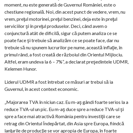
moment, nu este generată de Guvernul României, este o
chestiune regională. Noi, din acest punct de vedere, vrem, nu
vrem, preţul motorinei, preţul benzinei, deja este în preţul
serviciilor şi în preţul produselor. Deci, când avem o
conjunctură atât de dificilă, sigur că putem analiza ce se
poate face şi trebuie să analizăm ce se poate face, dar nu
trebuie să nu spunem lucrurilor pe nume, această inflaţie, în
primul rând, a fost creată de războiul din Orientul Mijlociu.
Altfel, eram undeva la 6 – 7%”, a declarat preşedintele UDMR,
Kelemen Hunor.
Liderul UDMR a fost întrebat ce măsuri ar trebui să ia
Guvernul, în acest context economic.
„Majorarea TVA în niciun caz. Eu m-aş gândi foarte serios la a
reduce TVA-ul un pic. Eu m-aş duce spre a reduce TVA-ul şi
spre a face mai atractivă România pentru investiţii care se
retrag din Orientul Îndepărtat, din Asia spre Europa, fiindcă
lanţurile de producţie se vor apropia de Europa, în foarte