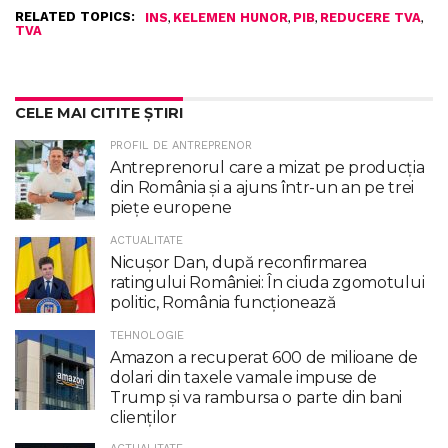
RELATED TOPICS:
,
,
,
,
INS
KELEMEN HUNOR
PIB
REDUCERE TVA
TVA
CELE MAI CITITE ȘTIRI
PROFIL DE ANTREPRENOR
Antreprenorul care a mizat pe producția
din România și a ajuns într-un an pe trei
piețe europene
ACTUALITATE
Nicuşor Dan, după reconfirmarea
ratingului României: În ciuda zgomotului
politic, România funcţionează
TEHNOLOGIE
Amazon a recuperat 600 de milioane de
dolari din taxele vamale impuse de
Trump şi va rambursa o parte din bani
clienţilor