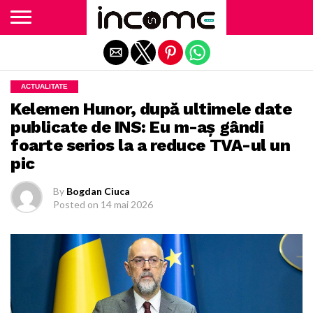
Exit mobile version
ACTUALITATE
Kelemen Hunor, după ultimele date
publicate de INS: Eu m-aş gândi
foarte serios la a reduce TVA-ul un
pic
By
Bogdan Ciuca
Posted on
14 mai 2026