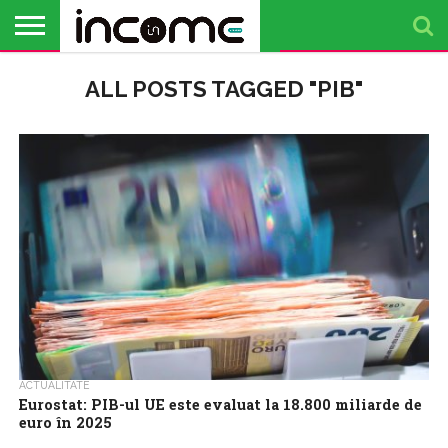
ACTUALITATE
ALL POSTS TAGGED "PIB"
PROFIL DE
BUSINESS
ANALIZE
OPINII
FINANȚE
TIMP
ANTREPRENOR
PERSONALE
LIBER
ACTUALITATE
Eurostat: PIB-ul UE este evaluat la 18.800 miliarde de
euro în 2025
PIB-ul Uniunii Europene este evaluat în 2025 la 18.800 miliarde