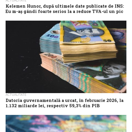
ACTUALITATE
Kelemen Hunor, după ultimele date publicate de INS:
Eu m-aş gândi foarte serios la a reduce TVA-ul un pic
Preşedintele UDMR, Kelemen Hunor, a declarat miercuri, la
Parlament, după ultimele date publicate de Institutul Naţional de
Statistică, privind inflaţia şi situaţia...
ACTUALITATE
Datoria guvernamentală a urcat, în februarie 2026, la
1.132 miliarde lei, respectiv 59,3% din PIB
Datoria administrației publice (datoria guvernamentală) a fost, în
februarie 2026, de 1.132 miliarde lei, în creștere de la 1.126
miliarde de lei...