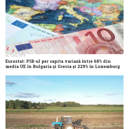
ACTUALITATE
Eurostat: PIB-ul per capita variază între 68% din
media UE în Bulgaria și Grecia și 229% în Luxemburg
PIB-ul per capita exprimat în paritatea puterii de cumpărare
standard (PPS) varia, în 2025, între 68% din media UE în Bulgaria
și...