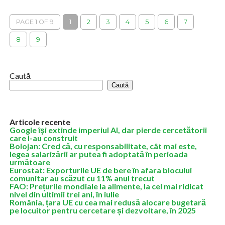
Ministrul Finanţelor, Alexandru Nazare, explică, marţi seară, că
România a ajuns lao datorie publică de peste 60% din PIB din
PAGE 1 OF 9
1
2
3
4
5
6
7
cauza faptului...
8
9
Caută
Caută
Articole recente
Google îşi extinde imperiul AI, dar pierde cercetătorii
care l-au construit
Bolojan: Cred că, cu responsabilitate, cât mai este,
legea salarizării ar putea fi adoptată în perioada
următoare
Eurostat: Exporturile UE de bere în afara blocului
comunitar au scăzut cu 11% anul trecut
FAO: Prețurile mondiale la alimente, la cel mai ridicat
nivel din ultimii trei ani, în iulie
România, țara UE cu cea mai redusă alocare bugetară
pe locuitor pentru cercetare și dezvoltare, în 2025