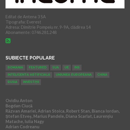
Editat de Antena 3 SA
Tipografia: Everest
Adresa: Dimitrie Pompeiu nr. 9-9A, clădirea 14
Abonamente: 0746.281.248
SUBIECTE POPULARE
ROMANIA
FEATURED
SUA
UE
INS
INTELIGENTA ARTIFICIALA
UNIUNEA EUROPEANA
CHINA
RUSIA
INVESTIȚII
Ovidiu Anton
Bogdan Ciucă
Răzvan Amariei, Adrian Stoica, Robert Stan, Bianca Iordan,
Ștefan Etveș, Marius Pandele, Diana Scarlat, Laurențiu
Matache, Iulia Nagy
Adrian Codreanu