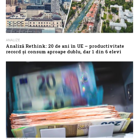
ANALIZE
Analiză Rethink: 20 de ani în UE – productivitate
record și consum aproape dublu, dar 1 din 6 elevi
abandonează școala, iar datoria publică a explodat
În aproape două decenii de la aderarea la Uniunea Europeană,
România a înregistrat cea mai rapidă creștere a productivității
muncii dintre Polonia,...