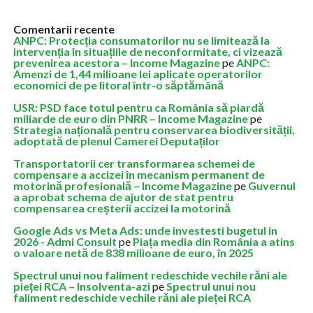
Comentarii recente
ANPC: Protecția consumatorilor nu se limitează la
intervenția în situațiile de neconformitate, ci vizează
prevenirea acestora – Income Magazine
pe
ANPC:
Amenzi de 1,44 milioane lei aplicate operatorilor
economici de pe litoral într-o săptămână
USR: PSD face totul pentru ca România să piardă
miliarde de euro din PNRR – Income Magazine
pe
Strategia națională pentru conservarea biodiversității,
adoptată de plenul Camerei Deputaților
Transportatorii cer transformarea schemei de
compensare a accizei în mecanism permanent de
motorină profesională – Income Magazine
pe
Guvernul
a aprobat schema de ajutor de stat pentru
compensarea creșterii accizei la motorină
Google Ads vs Meta Ads: unde investesti bugetul in
2026 - Admi Consult
pe
Piața media din România a atins
o valoare netă de 838 milioane de euro, în 2025
Spectrul unui nou faliment redeschide vechile răni ale
pieței RCA – Insolventa-azi
pe
Spectrul unui nou
faliment redeschide vechile răni ale pieței RCA