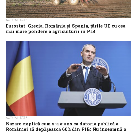
ACTUALITATE
Eurostat: Grecia, România și Spania, țările UE cu cea
mai mare pondere a agriculturii în PIB
Valoarea adăugată a sectorului agricol din UE a ajuns la 1,2% din
PIB în 2024, cu 0,1 puncte procentuale (pp) mai mult...
ACTUALITATE
Nazare explică cum s-a ajuns ca datoria publică a
României să depăşească 60% din PIB: Nu înseamnă o
criză