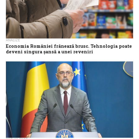
ANALIZE
Economia României frânează brusc. Tehnologia poate
deveni singura șansă a unei reveniri
Economia României a scăzut în primul trimestru al acestui an cu
1,5%, o contracție neașteptat de severă, în ciuda unor indicii
anterioare...