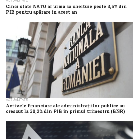
ACTUALITATE
Cinci state NATO ar urma să cheltuie peste 3,5% din
PIB pentru apărare în acest an
Cinci țări NATO se estimează că vor atinge obiectivul alianței de
alocare a 3,5% din PIB pentru cheltuieli de apărare propriu-zise
în...
ACTUALITATE
Activele financiare ale administrațiilor publice au
crescut la 30,2% din PIB în primul trimestru (BNR)
Activele financiare ale administrațiilor publice au crescut cu 4,6
puncte procentuale în primul trimestru din 2026, comparativ cu
perioada similară a anului...