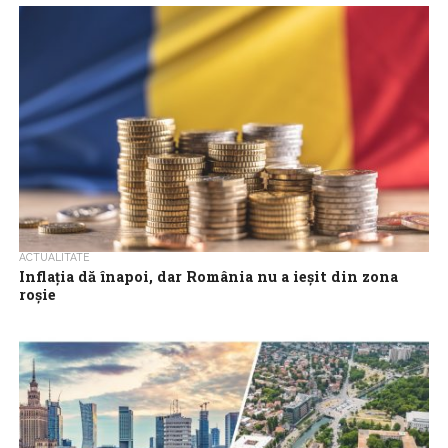
de euro, iar al României la 380 miliarde de euro,
arată datele publicate joi...
ACTUALITATE
Inflația dă înapoi, dar România nu a ieșit din zona
roșie
Inflația a coborât ușor în iunie, după ce în luna precedentă
ajunsese la cel mai ridicat nivel din ultimii trei ani. Scăderea...