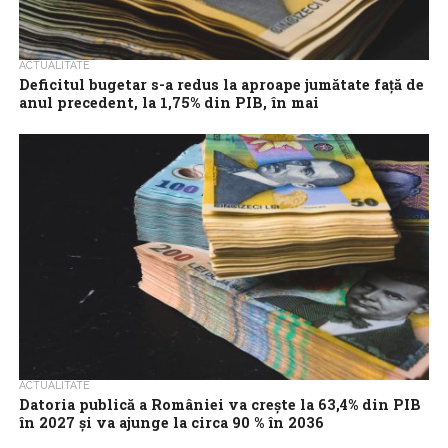
ACTUALITATE
Deficitul bugetar s-a redus la aproape jumătate față de
anul precedent, la 1,75% din PIB, în mai
Execuția bugetului general consolidat la 31 mai 2026 s-a încheiat
cu un deficit diminuat semnificativ, de 35,94 miliarde lei, respectiv
1,75% din...
ACTUALITATE
Datoria publică a României va crește la 63,4% din PIB
în 2027 și va ajunge la circa 90 % în 2036
Datoria publică a României este estimată la 61,6% din PIB în