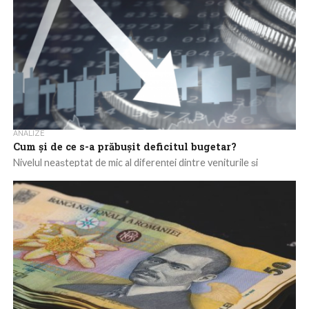
ANALIZE
Cum și de ce s-a prăbușit deficitul bugetar?
Nivelul neașteptat de mic al diferenței dintre veniturile și
cheltuielile statului în primele patru luni ale lui 2026 a provocat
nedumerire și...