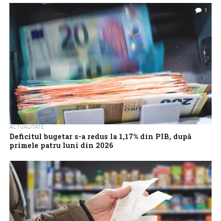
2026, va urca la 63,4% din PIB în 2027 și este...
1
ACTUALITATE
Deficitul bugetar s-a redus la 1,17% din PIB, după
primele patru luni din 2026
Deficitul bugetar s-a redus în primele patru luni din acest an cu
1,75 puncte procentuale faţă de aceeaşi perioadă a anului
trecut,...