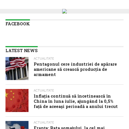
FACEBOOK
LATEST NEWS
ACTUALITATE
Pentagonul cere industriei de apărare
americane să crească producția de
armament
ACTUALITATE
Inflaţia continuă să încetinească în
China în luna iulie, ajungând la 0,5%
faţă de aceeaşi perioadă a anului trecut
ACTUALITATE
Franța: Rata șomajului, la cel mai