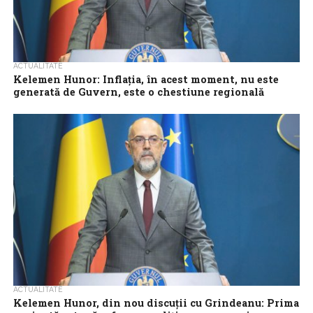
ACTUALITATE
Kelemen Hunor: Inflația, în acest moment, nu este
generată de Guvern, este o chestiune regională
Președintele UDMR, Kelemen Hunor, a susținut, miercuri, că
inflația de peste 10% anunțată de Institutul Național de Statistică
nu este generată de...
ACTUALITATE
Kelemen Hunor, din nou discuții cu Grindeanu: Prima