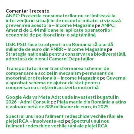
Comentarii recente
ANPC: Protecția consumatorilor nu se limitează la
intervenția în situațiile de neconformitate, ci vizează
prevenirea acestora – Income Magazine
pe
ANPC:
Amenzi de 1,44 milioane lei aplicate operatorilor
economici de pe litoral într-o săptămână
USR: PSD face totul pentru ca România să piardă
miliarde de euro din PNRR – Income Magazine
pe
Strategia națională pentru conservarea biodiversității,
adoptată de plenul Camerei Deputaților
Transportatorii cer transformarea schemei de
compensare a accizei în mecanism permanent de
motorină profesională – Income Magazine
pe
Guvernul
a aprobat schema de ajutor de stat pentru
compensarea creșterii accizei la motorină
Google Ads vs Meta Ads: unde investesti bugetul in
2026 - Admi Consult
pe
Piața media din România a atins
o valoare netă de 838 milioane de euro, în 2025
Spectrul unui nou faliment redeschide vechile răni ale
pieței RCA – Insolventa-azi
pe
Spectrul unui nou
faliment redeschide vechile răni ale pieței RCA