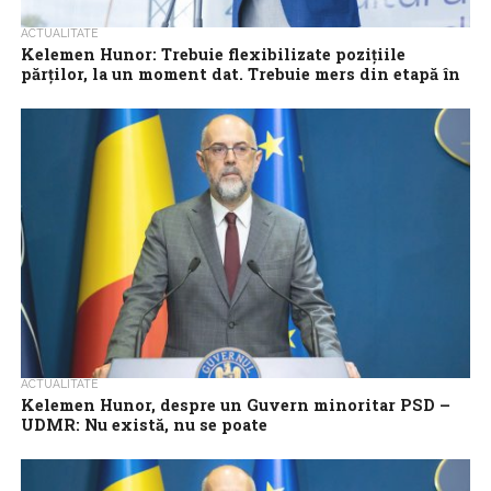
ACTUALITATE
Kelemen Hunor: Trebuie flexibilizate pozițiile
părților, la un moment dat. Trebuie mers din etapă în
etapă
Președintele UDMR, Kelemen Hunor, a declarat, marți, că după
primele consultări de la Cotroceni ale președintelui Nicușor Dan
cu partidele, ‘nu există...
ACTUALITATE
Kelemen Hunor, despre un Guvern minoritar PSD –
UDMR: Nu există, nu se poate
Președintele UDMR, Kelemen Hunor, a reafirmat, marți, că nu
există posibilitatea creării unui Guvern minoritar PSD din care să
facă parte UDMR,...