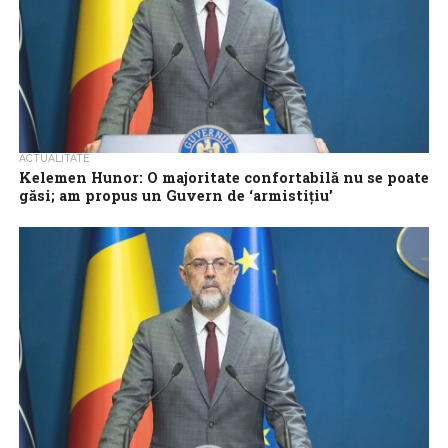
ACTUALITATE
Kelemen Hunor: O majoritate confortabilă nu se poate
găsi; am propus un Guvern de ‘armistițiu’
Președintele UDMR, Kelemen Hunor, a informat luni că a propus,
la consultările de la Cotroceni, un Guvern de ‘armistițiu’, fiindcă o
majoritate...