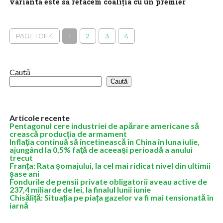
variantă este să refacem coaliția cu un premier
independent
Discuțiile despre criza politică au continuat marți în biroul
președintelui Camerei Deputaților, Sorin Grindeanu, care s-a
PAGE 1 OF 4
1
2
3
4
întâlnit cu liderul UDMR, Kelemen Hunor,...
Caută
Caută
Articole recente
Pentagonul cere industriei de apărare americane să
crească producția de armament
Inflaţia continuă să încetinească în China în luna iulie,
ajungând la 0,5% faţă de aceeaşi perioadă a anului
trecut
Franța: Rata șomajului, la cel mai ridicat nivel din ultimii
șase ani
Fondurile de pensii private obligatorii aveau active de
237,4 miliarde de lei, la finalul lunii iunie
Chisăliță: Situația pe piața gazelor va fi mai tensionată în
iarnă