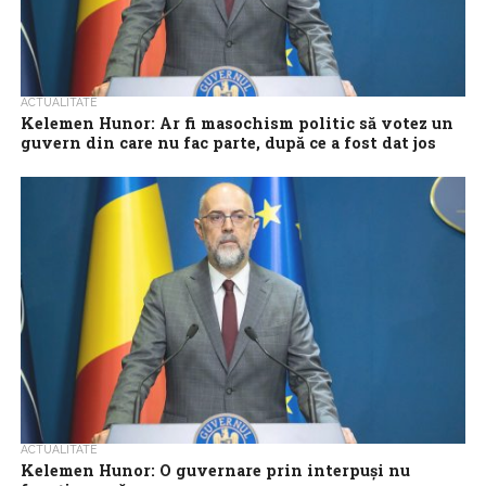
ACTUALITATE
Kelemen Hunor: Ar fi masochism politic să votez un
guvern din care nu fac parte, după ce a fost dat jos
guvernul din care am făcut parte
Preşedintele UDMR, Kelemen Hunor, a declarat, marţi seară, că
ar fi ”masochism politic” să voteze un guvern tehnic, din care
formaţiunea pe...
ACTUALITATE
Kelemen Hunor: O guvernare prin interpuși nu