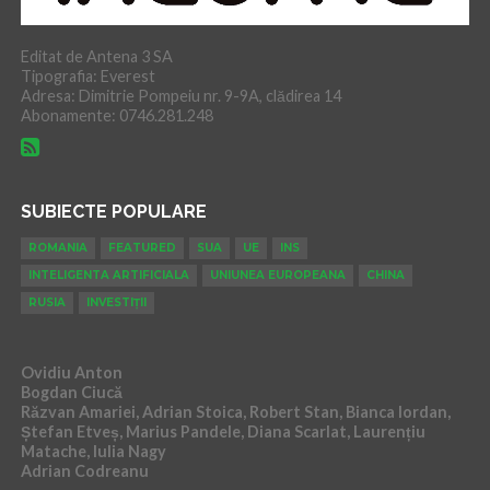
Editat de Antena 3 SA
Tipografia: Everest
Adresa: Dimitrie Pompeiu nr. 9-9A, clădirea 14
Abonamente: 0746.281.248
SUBIECTE POPULARE
ROMANIA
FEATURED
SUA
UE
INS
INTELIGENTA ARTIFICIALA
UNIUNEA EUROPEANA
CHINA
RUSIA
INVESTIȚII
Ovidiu Anton
Bogdan Ciucă
Răzvan Amariei, Adrian Stoica, Robert Stan, Bianca Iordan,
Ștefan Etveș, Marius Pandele, Diana Scarlat, Laurențiu
Matache, Iulia Nagy
Adrian Codreanu