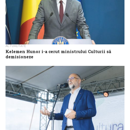
ACTUALITATE
Kelemen Hunor i-a cerut ministrului Culturii să
demisioneze
Președintele UDMR, Kelemen Hunor, a anunțat, luni, că i-a cerut
ministrului Culturii, Demeter Andras Istvan, să demisioneze și
să-și ceară scuze în...