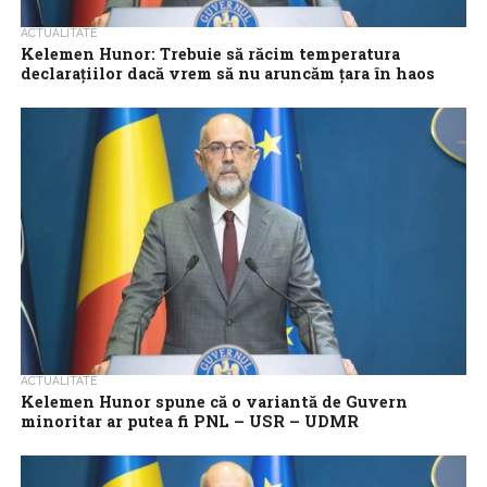
ACTUALITATE
Kelemen Hunor: Trebuie să răcim temperatura
declaraţiilor dacă vrem să nu aruncăm ţara în haos
Preşedintele UDMR, Kelemen Hunor, a declarat luni că partidele
trebuie să răcească temperatura declaraţiilor dacă vor să nu
arunce ţara în haos,...
ACTUALITATE
Kelemen Hunor spune că o variantă de Guvern
minoritar ar putea fi PNL – USR – UDMR
Președintele UDMR, Kelemen Hunor, a declarat miercuri că a
discutat cu liderii PNL și ai USR despre variante de guvern
minoritar, una...