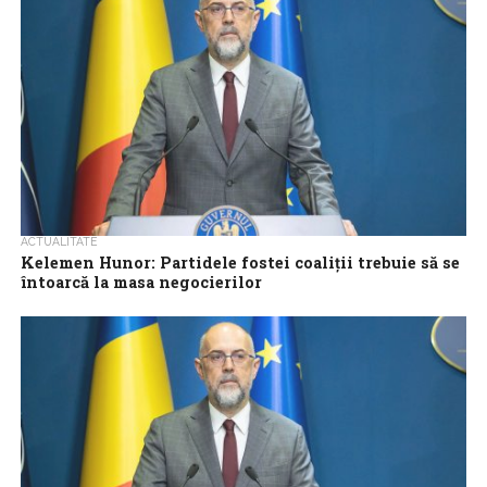
ACTUALITATE
Kelemen Hunor: Partidele fostei coaliții trebuie să se
întoarcă la masa negocierilor
Partidele fostei coaliții trebuie să se întoarcă la masa
negocierilor, consideră președintele UDMR, Kelemen Hunor.
‘Consiliul Permanent (…) a analizat situația politică,...