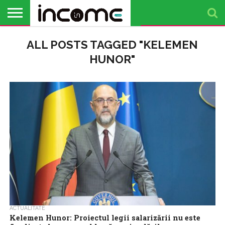
ACTUALITATE
ALL POSTS TAGGED "KELEMEN
PROFIL DE
BUSINESS
ANALIZE
OPINII
FINANȚE
TIMP
ANTREPRENOR
PERSONALE
LIBER
HUNOR"
ACTUALITATE
Kelemen Hunor: Proiectul legii salarizării nu este