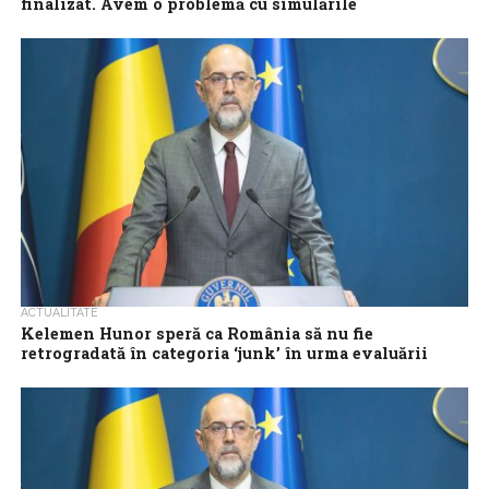
finalizat. Avem o problemă cu simulările
Președintele UDMR, Kelemen Hunor, a afirmat miercuri că
proiectul legii salarizării încă nu a fost finalizat, fiind, în opinia sa,
o ‘problemă...
ACTUALITATE
Kelemen Hunor speră ca România să nu fie
retrogradată în categoria ‘junk’ în urma evaluării
Fitch
Președintele UDMR, Kelemen Hunor, a declarat luni seară, că
speră ca România să nu fie retrogradată în categoria
nerecomandată investițiilor (‘junk’) în...