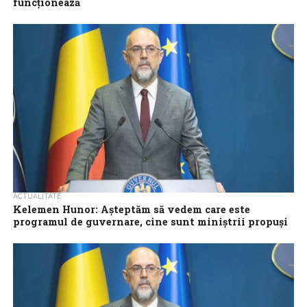
funcționează
Președintele UDMR, Kelemen Hunor, consideră că o ‘guvernare
prin interpuși nu funcționează’ și că varianta unui Guvern cu
miniștri propuși politic ar...
ACTUALITATE
Kelemen Hunor: Aşteptăm să vedem care este
programul de guvernare, cine sunt miniştrii propuşi
şi care sunt intenţiile premierului desemnat
Preşedintele UDMR, Kelemen Hunor, afirmă că reprezentanţii
formaţiunii aşteaptă să vadă care este programul de guvernare,
cine sunt miniştrii propuşi şi care...