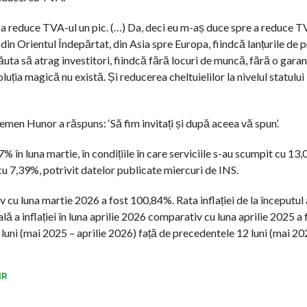
 a reduce TVA-ul un pic. (…) Da, deci eu m-aș duce spre a reduce T
din Orientul Îndepărtat, din Asia spre Europa, fiindcă lanțurile de 
uta să atrag investitori, fiindcă fără locuri de muncă, fără o garan
uția magică nu există. Și reducerea cheltuielilor la nivelul statului 
en Hunor a răspuns: ‘Să fim invitați și după aceea vă spun’.
87% în luna martie, în condițiile în care serviciile s-au scumpit cu 13
u 7,39%, potrivit datelor publicate miercuri de INS.
 cu luna martie 2026 a fost 100,84%. Rata inflației de la începutul a
a inflației în luna aprilie 2026 comparativ cu luna aprilie 2025 a 
luni (mai 2025 – aprilie 2026) față de precedentele 12 luni (mai 202
MR