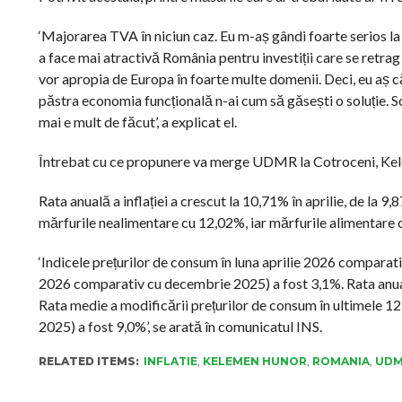
‘Majorarea TVA în niciun caz. Eu m-aș gândi foarte serios la
a face mai atractivă România pentru investiții care se retrag 
vor apropia de Europa în foarte multe domenii. Deci, eu aș că
păstra economia funcțională n-ai cum să găsești o soluție. Sol
mai e mult de făcut’, a explicat el.
Întrebat cu ce propunere va merge UDMR la Cotroceni, Kelem
Rata anuală a inflației a crescut la 10,71% în aprilie, de la 9,
mărfurile nealimentare cu 12,02%, iar mărfurile alimentare c
‘Indicele prețurilor de consum în luna aprilie 2026 comparativ
2026 comparativ cu decembrie 2025) a fost 3,1%. Rata anuală 
Rata medie a modificării prețurilor de consum în ultimele 12 
2025) a fost 9,0%’, se arată în comunicatul INS.
RELATED ITEMS:
INFLATIE
,
KELEMEN HUNOR
,
ROMANIA
,
UD