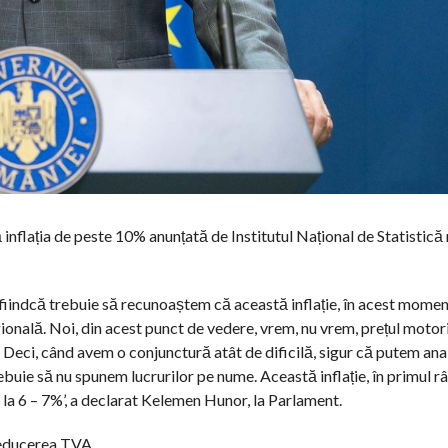
nflația de peste 10% anunțată de Institutul Național de Statistică 
 fiindcă trebuie să recunoaștem că această inflație, în acest momen
onală. Noi, din acest punct de vedere, vrem, nu vrem, prețul motori
or. Deci, când avem o conjunctură atât de dificilă, sigur că putem ana
ebuie să nu spunem lucrurilor pe nume. Această inflație, în primul râ
 la 6 – 7%’, a declarat Kelemen Hunor, la Parlament.
 reducerea TVA.