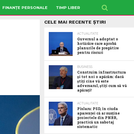
FINANȚE PERSONALE
TIMP LIBER
CELE MAI RECENTE ȘTIRI
ACTUALITATE
Guvernul a adoptat o
hotărâre care aprobă
planurile de pregătire
pentru riscuri
BUSINESS
Construim infrastructura
și tot noi o apărăm: dacă
știți cine vă este
adversarul, știți cum să vă
apărați!
ACTUALITATE
Pîslaru: PSD, în ciuda
aparenței că ar susține
proiectele din PNRR,
practică un sabotaj
sistematic