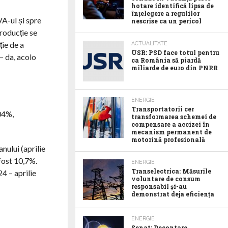
hotare identifică lipsa de
înțelegere a regulilor
VA-ul și spre
nescrise ca un pericol
producție se
ție de a
ACTUALITATE
USR: PSD face totul pentru
– da, acolo
ca România să piardă
miliarde de euro din PNRR
ENERGIE
Transportatorii cer
,04%,
transformarea schemei de
compensare a accizei în
mecanism permanent de
motorină profesională
nului (aprilie
fost 10,7%.
ENERGIE
Transelectrica: Măsurile
4 – aprilie
voluntare de consum
responsabil şi-au
demonstrat deja eficienţa
ENERGIE
Senat: Decontare