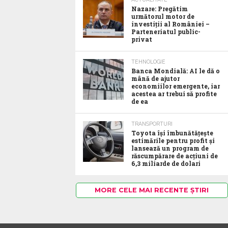
Nazare: Pregătim
următorul motor de
investiții al României –
Parteneriatul public-
privat
TEHNOLOGIE
Banca Mondială: AI le dă o
mână de ajutor
economiilor emergente, iar
acestea ar trebui să profite
de ea
TRANSPORTURI
Toyota îşi îmbunătăţeşte
estimările pentru profit şi
lansează un program de
răscumpărare de acţiuni de
6,3 miliarde de dolari
MORE CELE MAI RECENTE ȘTIRI