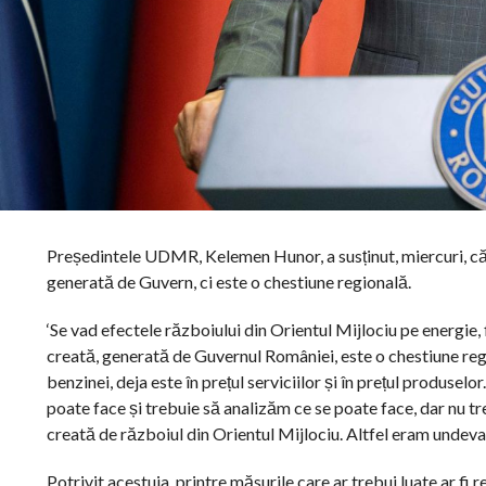
Președintele UDMR, Kelemen Hunor, a susținut, miercuri, că i
generată de Guvern, ci este o chestiune regională.
‘Se vad efectele războiului din Orientul Mijlociu pe energie,
creată, generată de Guvernul României, este o chestiune regi
benzinei, deja este în prețul serviciilor și în prețul produsel
poate face și trebuie să analizăm ce se poate face, dar nu tr
creată de războiul din Orientul Mijlociu. Altfel eram undeva
Potrivit acestuia, printre măsurile care ar trebui luate ar fi