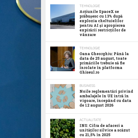
TEHNOLOGIE
Acţiunile SpaceX se
prăbuşesc cu 13% după
explozia cheltuielilor
pentru AI şi apropierea
expirării restricţiilor de
vânzare
TEHNOLOGIE
Oana Gheorghiu: Până la
data de 25 august, toate
primăriile trebuie să fie
înrolate în platforma
Ghiseul.ro
BUSINESS
Noile reglementări privind
ambalajele în UE intră în
vigoare, începând cu data
de 12 august 2026
ACTUALITATE
INS: Cifra de afaceri a
unităților silvice a scăzut
cu 21,5% în 2025