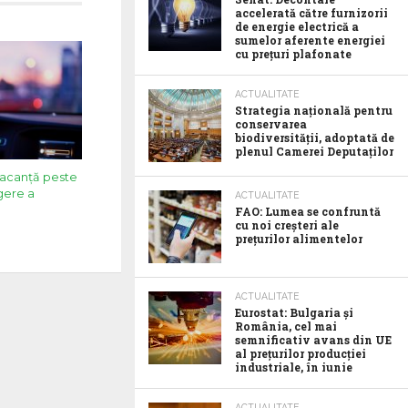
accelerată către furnizorii
de energie electrică a
sumelor aferente energiei
cu prețuri plafonate
ACTUALITATE
Strategia națională pentru
conservarea
biodiversității, adoptată de
plenul Camerei Deputaților
 vacanță peste
egere a
ACTUALITATE
FAO: Lumea se confruntă
cu noi creșteri ale
prețurilor alimentelor
ACTUALITATE
Eurostat: Bulgaria și
România, cel mai
semnificativ avans din UE
al prețurilor producției
industriale, în iunie
ACTUALITATE