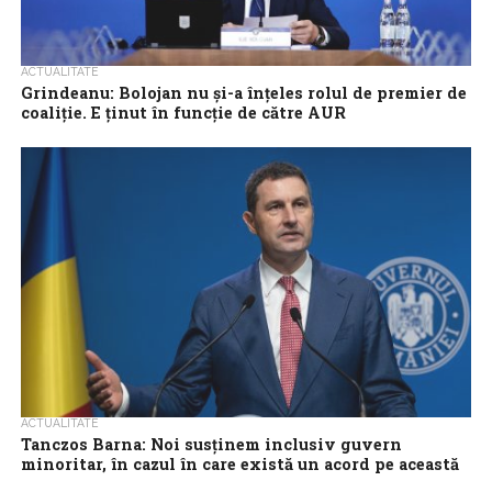
ACTUALITATE
Grindeanu: Bolojan nu și-a înțeles rolul de premier de
coaliție. E ținut în funcție de către AUR
Președintele PSD, Sorin Grindeanu, consideră că premierul
interimar, Ilie Bolojan, este menținut în funcție cu ajutorul AUR.
”Avem un partid AUR care...
ACTUALITATE
Tanczos Barna: Noi susținem inclusiv guvern
minoritar, în cazul în care există un acord pe această
variantă