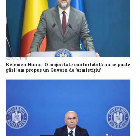
ACTUALITATE
Kelemen Hunor: O majoritate confortabilă nu se poate
găsi; am propus un Guvern de ‘armistițiu’
Președintele UDMR, Kelemen Hunor, a informat luni că a propus,
la consultările de la Cotroceni, un Guvern de ‘armistițiu’, fiindcă o
majoritate...