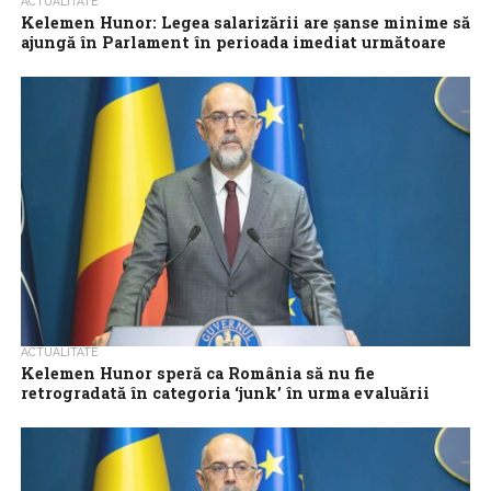
ACTUALITATE
Kelemen Hunor: Legea salarizării are șanse minime să
ajungă în Parlament în perioada imediat următoare
Președintele UDMR, Kelemen Hunor, consideră că proiectul noii
legi a salarizării unitare nu are șanse să fie adoptat în această
săptămână și...
ACTUALITATE
Kelemen Hunor speră ca România să nu fie
retrogradată în categoria ‘junk’ în urma evaluării
Fitch
Președintele UDMR, Kelemen Hunor, a declarat luni seară, că
speră ca România să nu fie retrogradată în categoria
nerecomandată investițiilor (‘junk’) în...