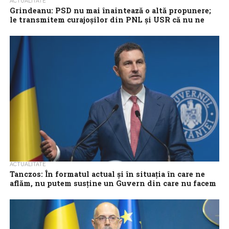
ACTUALITATE
Grindeanu: PSD nu mai înaintează o altă propunere;
le transmitem curajoșilor din PNL și USR că nu ne
temem de votul cetățenilor
Președintele PSD, Sorin Grindeanu, a declarat vineri că social-
democrații nu mai înaintează o altă propunere și le-a transmis
‘curajoșilor’ din PNL și...
ACTUALITATE
Tanczos: În formatul actual și în situația în care ne
aflăm, nu putem susține un Guvern din care nu facem
parte
UDMR nu va putea susține în formatul actual și în situația în care
se află România în prezent un Guvern din care...