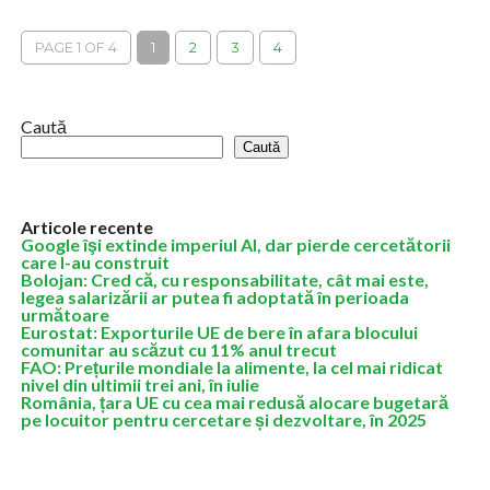
există posibilitatea creării unui Guvern minoritar PSD din care să
facă parte UDMR,...
PAGE 1 OF 4
1
2
3
4
Caută
Caută
Articole recente
Google îşi extinde imperiul AI, dar pierde cercetătorii
care l-au construit
Bolojan: Cred că, cu responsabilitate, cât mai este,
legea salarizării ar putea fi adoptată în perioada
următoare
Eurostat: Exporturile UE de bere în afara blocului
comunitar au scăzut cu 11% anul trecut
FAO: Prețurile mondiale la alimente, la cel mai ridicat
nivel din ultimii trei ani, în iulie
România, țara UE cu cea mai redusă alocare bugetară
pe locuitor pentru cercetare și dezvoltare, în 2025