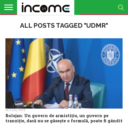
ACTUALITATE
ALL POSTS TAGGED "UDMR"
PROFIL DE
BUSINESS
ANALIZE
OPINII
FINANȚE
TIMP
ANTREPRENOR
PERSONALE
LIBER
ACTUALITATE
Bolojan: Un guvern de armistițiu, un guvern pe
tranziție, dacă nu se găsește o formulă, poate fi gândit
Premierul interimar Ilie Bolojan a declarat că un guvern de