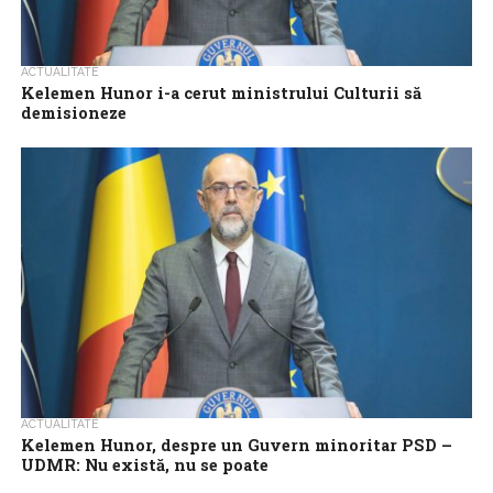
ACTUALITATE
Kelemen Hunor i-a cerut ministrului Culturii să
demisioneze
Președintele UDMR, Kelemen Hunor, a anunțat, luni, că i-a cerut
ministrului Culturii, Demeter Andras Istvan, să demisioneze și
să-și ceară scuze în...
ACTUALITATE
Kelemen Hunor, despre un Guvern minoritar PSD –
UDMR: Nu există, nu se poate
Președintele UDMR, Kelemen Hunor, a reafirmat, marți, că nu