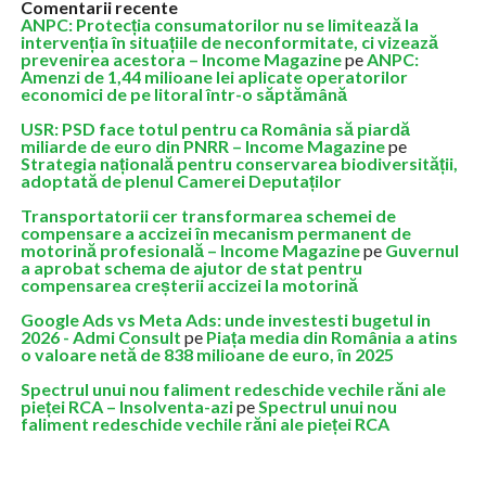
Comentarii recente
ANPC: Protecția consumatorilor nu se limitează la
intervenția în situațiile de neconformitate, ci vizează
prevenirea acestora – Income Magazine
pe
ANPC:
Amenzi de 1,44 milioane lei aplicate operatorilor
economici de pe litoral într-o săptămână
USR: PSD face totul pentru ca România să piardă
miliarde de euro din PNRR – Income Magazine
pe
Strategia națională pentru conservarea biodiversității,
adoptată de plenul Camerei Deputaților
Transportatorii cer transformarea schemei de
compensare a accizei în mecanism permanent de
motorină profesională – Income Magazine
pe
Guvernul
a aprobat schema de ajutor de stat pentru
compensarea creșterii accizei la motorină
Google Ads vs Meta Ads: unde investesti bugetul in
2026 - Admi Consult
pe
Piața media din România a atins
o valoare netă de 838 milioane de euro, în 2025
Spectrul unui nou faliment redeschide vechile răni ale
pieței RCA – Insolventa-azi
pe
Spectrul unui nou
faliment redeschide vechile răni ale pieței RCA