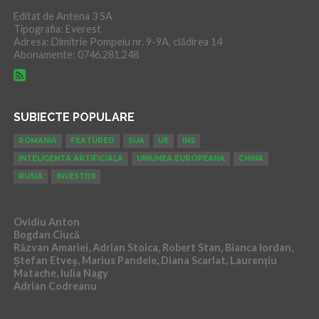
Editat de Antena 3 SA
Tipografia: Everest
Adresa: Dimitrie Pompeiu nr. 9-9A, clădirea 14
Abonamente: 0746.281.248
SUBIECTE POPULARE
ROMANIA
FEATURED
SUA
UE
INS
INTELIGENTA ARTIFICIALA
UNIUNEA EUROPEANA
CHINA
RUSIA
INVESTIȚII
Ovidiu Anton
Bogdan Ciucă
Răzvan Amariei, Adrian Stoica, Robert Stan, Bianca Iordan,
Ștefan Etveș, Marius Pandele, Diana Scarlat, Laurențiu
Matache, Iulia Nagy
Adrian Codreanu