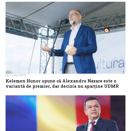
UDMR va susține inclusiv un guvern minoritar în cazul în care
există un acord pe această variantă și așteaptă o soluție de...
ACTUALITATE
Kelemen Hunor spune că Alexandru Nazare este o
variantă de premier, dar decizia nu aparține UDMR
Președintele UDMR, Kelemen Hunor, a declarat luni că, din
punctul de vedere al formațiunii pe care o conduce, Alexandru
Nazare este una...