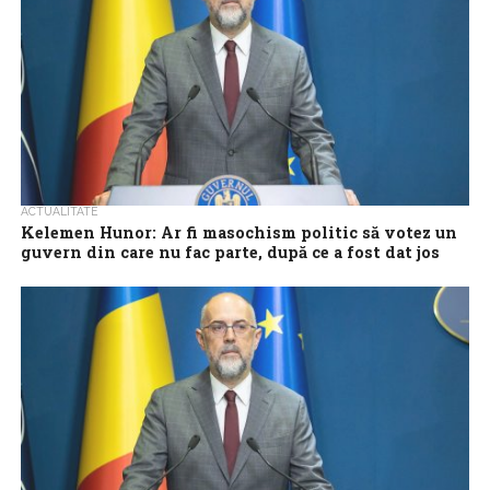
ACTUALITATE
Kelemen Hunor: Ar fi masochism politic să votez un
guvern din care nu fac parte, după ce a fost dat jos
guvernul din care am făcut parte
Preşedintele UDMR, Kelemen Hunor, a declarat, marţi seară, că
ar fi ”masochism politic” să voteze un guvern tehnic, din care
formaţiunea pe...