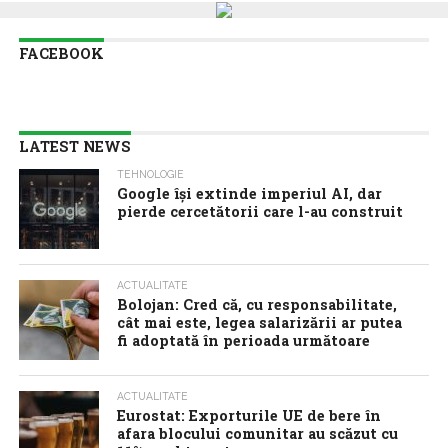
FACEBOOK
LATEST NEWS
TEHNOLOGIE
Google îşi extinde imperiul AI, dar
pierde cercetătorii care l-au construit
ACTUALITATE
Bolojan: Cred că, cu responsabilitate,
cât mai este, legea salarizării ar putea
fi adoptată în perioada următoare
ACTUALITATE
Eurostat: Exporturile UE de bere în
afara blocului comunitar au scăzut cu