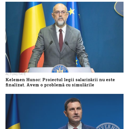
armistițiu, așa cum a propus Kelemen Hunor, ar putea fi gândit
dacă...
ACTUALITATE
Kelemen Hunor: Proiectul legii salarizării nu este
finalizat. Avem o problemă cu simulările
Președintele UDMR, Kelemen Hunor, a afirmat miercuri că
proiectul legii salarizării încă nu a fost finalizat, fiind, în opinia sa,
o ‘problemă...