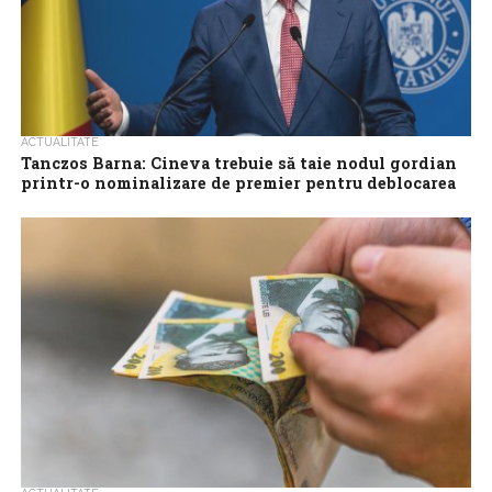
ACTUALITATE
Tanczos Barna: Cineva trebuie să taie nodul gordian
printr-o nominalizare de premier pentru deblocarea
situației
Cineva trebuie să taie nodul gordian printr-o nominalizare de
premier pentru a debloca această situație și exclud ca această
țară să ajungă...