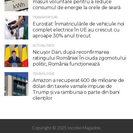
măsuri voluntare pentru a reduce
consumul de energie la orele de seară
TRANSPORTURI
Eurostat: Înmatriculările de vehicule noi
complet electrice în UE au crescut cu
aproape 30% anul trecut
ACTUALITATE
Nicuşor Dan, după reconfirmarea
ratingului României: În ciuda zgomotului
politic, România funcţionează
TEHNOLOGIE
Amazon a recuperat 600 de milioane de
dolari din taxele vamale impuse de
Trump şi va rambursa o parte din bani
clienţilor
Copyright © 2025 Income Magazine.