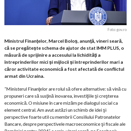
Foto: gov.ro
Ministrul Finanţelor, Marcel Boloş, anunţă, vineri seară,
că se pregăteşte schema de ajutor de stat IMM PLUS, o
măsură de sprijinire a accesului la lichidităţi a
întreprinderilor mici şi mijlocii şi întreprinderilor mari a
căror activitate economică a fost afectată de conflictul
armat din Ucraina.
”Ministerul Finanţelor are rolul să ofere alternative: să vină cu
propuneri care să susţină inovarea, investiţiile şi creşterea
economică. O misiune în care mizăm pe dialogul social ca
element central. Am avut astăzi un schimb de idei şi
perspective foarte util cu membrii Consiliului Patronatelor
Bancare, despre perspectivele macroeconomice şi fiscale ale
României pentru 2024”, a scris, vineri seară, pe Facebook,