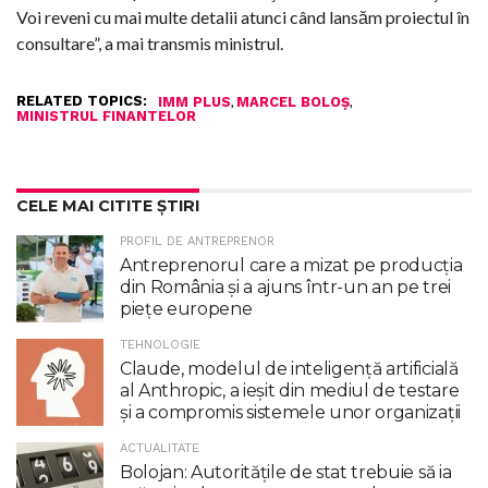
Voi reveni cu mai multe detalii atunci când lansăm proiectul în
consultare”, a mai transmis ministrul.
RELATED TOPICS:
,
,
IMM PLUS
MARCEL BOLOȘ
MINISTRUL FINANTELOR
CELE MAI CITITE ȘTIRI
PROFIL DE ANTREPRENOR
Antreprenorul care a mizat pe producția
din România și a ajuns într-un an pe trei
piețe europene
TEHNOLOGIE
Claude, modelul de inteligenţă artificială
al Anthropic, a ieşit din mediul de testare
şi a compromis sistemele unor organizaţii
ACTUALITATE
Bolojan: Autoritățile de stat trebuie să ia