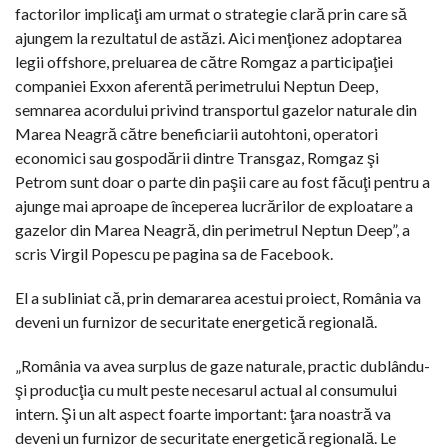
factorilor implicaţi am urmat o strategie clară prin care să
ajungem la rezultatul de astăzi. Aici menţionez adoptarea
legii offshore, preluarea de către Romgaz a participaţiei
companiei Exxon aferentă perimetrului Neptun Deep,
semnarea acordului privind transportul gazelor naturale din
Marea Neagră către beneficiarii autohtoni, operatori
economici sau gospodării dintre Transgaz, Romgaz şi
Petrom sunt doar o parte din paşii care au fost făcuţi pentru a
ajunge mai aproape de începerea lucrărilor de exploatare a
gazelor din Marea Neagră, din perimetrul Neptun Deep”, a
scris Virgil Popescu pe pagina sa de Facebook.
El a subliniat că, prin demararea acestui proiect, România va
deveni un furnizor de securitate energetică regională.
„România va avea surplus de gaze naturale, practic dublându-
şi producţia cu mult peste necesarul actual al consumului
intern. Şi un alt aspect foarte important: ţara noastră va
deveni un furnizor de securitate energetică regională. Le