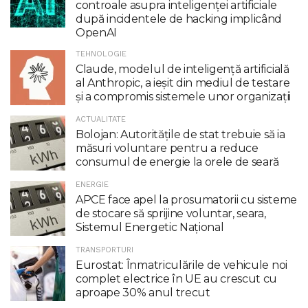
controale asupra inteligenţei artificiale
după incidentele de hacking implicând
OpenAI
TEHNOLOGIE
Claude, modelul de inteligenţă artificială
al Anthropic, a ieşit din mediul de testare
şi a compromis sistemele unor organizaţii
ACTUALITATE
Bolojan: Autoritățile de stat trebuie să ia
măsuri voluntare pentru a reduce
consumul de energie la orele de seară
ENERGIE
APCE face apel la prosumatorii cu sisteme
de stocare să sprijine voluntar, seara,
Sistemul Energetic Național
TRANSPORTURI
Eurostat: Înmatriculările de vehicule noi
complet electrice în UE au crescut cu
aproape 30% anul trecut