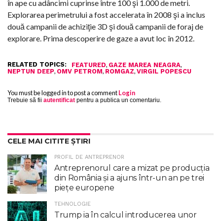
în ape cu adâncimi cuprinse între 100 şi 1.000 de metri.
Explorarea perimetrului a fost accelerata în 2008 şi a inclus
două campanii de achiziţie 3D şi două campanii de foraj de
explorare. Prima descoperire de gaze a avut loc în 2012.
RELATED TOPICS:
,
,
FEATURED
GAZE MAREA NEAGRA
,
,
,
NEPTUN DEEP
OMV PETROM
ROMGAZ
VIRGIL POPESCU
You must be logged in to post a comment
Login
Trebuie să fii
autentificat
pentru a publica un comentariu.
CELE MAI CITITE ȘTIRI
PROFIL DE ANTREPRENOR
Antreprenorul care a mizat pe producția
din România și a ajuns într-un an pe trei
piețe europene
TEHNOLOGIE
Trump ia în calcul introducerea unor