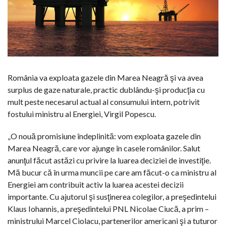
România va exploata gazele din Marea Neagră şi va avea
surplus de gaze naturale, practic dublându-şi producţia cu
mult peste necesarul actual al consumului intern, potrivit
fostului ministru al Energiei, Virgil Popescu.
„O nouă promisiune îndeplinită: vom exploata gazele din
Marea Neagră, care vor ajunge în casele românilor. Salut
anunţul făcut astăzi cu privire la luarea deciziei de investiţie.
Mă bucur că în urma muncii pe care am făcut-o ca ministru al
Energiei am contribuit activ la luarea acestei decizii
importante. Cu ajutorul şi susţinerea colegilor, a preşedintelui
Klaus Iohannis, a preşedintelui PNL Nicolae Ciucă, a prim –
ministrului Marcel Ciolacu, partenerilor americani şi a tuturor