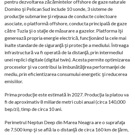
pentru dezvoltarea zăcămintelor offshore de gaze naturale
Domino şi Pelican Sud include 10 sonde, 3 sisteme de
producţie submarine şi reţeaua de conducte colectoare
asociate, o platformă offshore, conducta principală de gaze
către Tuzla şi o staţie de măsurare a gazelor. Platforma îşi
generează propria energie electrică, funcţionând la cele mai
înalte standarde de siguranţă şi protecţie a mediului. Întreaga
infrastructură va fi operată de la distanţă, prin intermediul
unei replici digitale (digital twin). Acesta permite optimizarea
proceselor şi va contribui la îmbunătăţirea performanţei de
mediu, prin eficientizarea consumului energetic şi reducerea
emisiilor.
Prima producţie este estimată în 2027. Producţia la platou va
fi de aproximativ 8 miliarde metri cubi anual (circa 140,000
bep/zi), timp de circa 10 ani.
Perimetrul Neptun Deep din Marea Neagra are o suprafaţa
de 7.500 kmp şi se află la o distanţă de circa 160 km de ţărm,