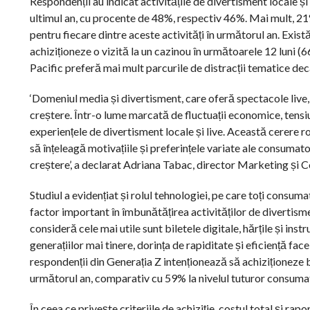
Respondenții au indicat activitățile de divertisment locale și
ultimul an, cu procente de 48%, respectiv 46%. Mai mult, 21
pentru fiecare dintre aceste activități în următorul an. Există
achiziționeze o vizită la un cazinou în următoarele 12 luni (
Pacific preferă mai mult parcurile de distracții tematice decâ
‘Domeniul media și divertisment, care oferă spectacole live, a
creștere. Într-o lume marcată de fluctuații economice, tensi
experiențele de divertisment locale și live. Această cerere r
să înțeleagă motivațiile și preferințele variate ale consumato
creștere’, a declarat Adriana Tabac, director Marketing și 
Studiul a evidențiat și rolul tehnologiei, pe care toți consuma
factor important în îmbunătățirea activităților de divertisme
consideră cele mai utile sunt biletele digitale, hărțile și ins
generațiilor mai tinere, dorința de rapiditate și eficiență f
respondenții din Generația Z intenționează să achiziționeze bi
următorul an, comparativ cu 59% la nivelul tuturor consumat
În ceea ce privește criteriile de achiziție, costul total și ra