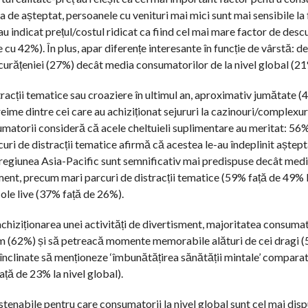
a de așteptat, persoanele cu venituri mai mici sunt mai sensibile la 
u indicat prețul/costul ridicat ca fiind cel mai mare factor de desc
 cu 42%). În plus, apar diferențe interesante în funcție de vârstă: d
curățeniei (27%) decât media consumatorilor de la nivel global (21
stracții tematice sau croaziere în ultimul an, aproximativ jumătate (
reime dintre cei care au achiziționat sejururi la cazinouri/complexuri
sumatorii consideră că acele cheltuieli suplimentare au meritat: 56%
uri de distracții tematice afirmă că acestea le-au îndeplinit aștept
n regiunea Asia-Pacific sunt semnificativ mai predispuse decât med
ent, precum mari parcuri de distracții tematice (59% față de 49% l
ole live (37% față de 26%).
achiziționarea unei activități de divertisment, majoritatea consumato
m (62%) și să petreacă momente memorabile alături de cei dragi (5
i înclinate să menționeze ‘îmbunătățirea sănătății mintale’ comparat
ață de 23% la nivel global).
stenabile pentru care consumatorii la nivel global sunt cel mai disp