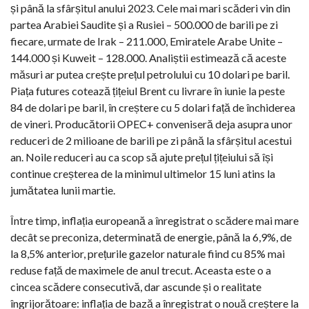
și până la sfârșitul anului 2023. Cele mai mari scăderi vin din
partea Arabiei Saudite și a Rusiei – 500.000 de barili pe zi
fiecare, urmate de Irak – 211.000, Emiratele Arabe Unite –
144.000 și Kuweit – 128.000. Analiștii estimează că aceste
măsuri ar putea crește prețul petrolului cu 10 dolari pe baril.
Piața futures cotează țițeiul Brent cu livrare în iunie la peste
84 de dolari pe baril, în creștere cu 5 dolari față de închiderea
de vineri. Producătorii OPEC+ conveniseră deja asupra unor
reduceri de 2 milioane de barili pe zi până la sfârșitul acestui
an. Noile reduceri au ca scop să ajute prețul țițeiului să își
continue creșterea de la minimul ultimelor 15 luni atins la
jumătatea lunii martie.
Între timp, inflația europeană a înregistrat o scădere mai mare
decât se preconiza, determinată de energie, până la 6,9%, de
la 8,5% anterior, prețurile gazelor naturale fiind cu 85% mai
reduse față de maximele de anul trecut. Aceasta este o a
cincea scădere consecutivă, dar ascunde și o realitate
îngrijorătoare: inflația de bază a înregistrat o nouă creștere la