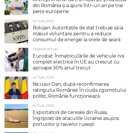
din România și a ajuns într-un an pe trei
piețe europene
ACTUALITATE
Bolojan: Autoritățile de stat trebuie să ia
măsuri voluntare pentru a reduce
consumul de energie la orele de seară
TRANSPORTURI
Eurostat: Înmatriculările de vehicule noi
complet electrice în UE au crescut cu
aproape 30% anul trecut
ACTUALITATE
Nicuşor Dan, după reconfirmarea
ratingului României: În ciuda zgomotului
politic, România funcţionează
ACTUALITATE
Exportatorii de cereale din Rusia,
îngrijorați de atacurile Ucrainei asupra
porturilor și navelor rusești