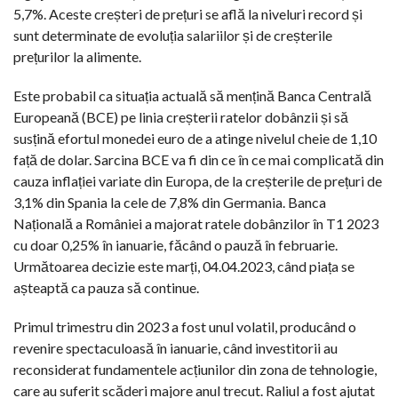
5,7%. Aceste creșteri de prețuri se află la niveluri record și
sunt determinate de evoluția salariilor și de creșterile
prețurilor la alimente.
Este probabil ca situația actuală să mențină Banca Centrală
Europeană (BCE) pe linia creșterii ratelor dobânzii și să
susțină efortul monedei euro de a atinge nivelul cheie de 1,10
față de dolar. Sarcina BCE va fi din ce în ce mai complicată din
cauza inflației variate din Europa, de la creșterile de prețuri de
3,1% din Spania la cele de 7,8% din Germania. Banca
Națională a României a majorat ratele dobânzilor în T1 2023
cu doar 0,25% în ianuarie, făcând o pauză în februarie.
Următoarea decizie este marți, 04.04.2023, când piața se
așteaptă ca pauza să continue.
Primul trimestru din 2023 a fost unul volatil, producând o
revenire spectaculoasă în ianuarie, când investitorii au
reconsiderat fundamentele acțiunilor din zona de tehnologie,
care au suferit scăderi majore anul trecut. Raliul a fost ajutat