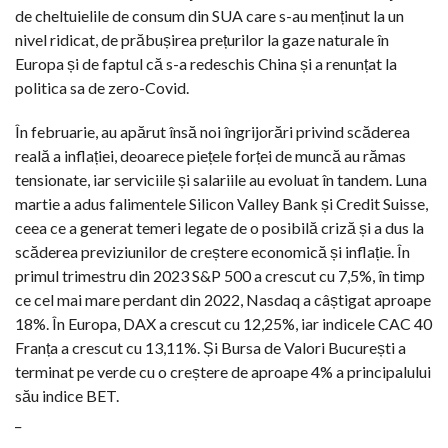
de cheltuielile de consum din SUA care s-au menținut la un
nivel ridicat, de prăbușirea prețurilor la gaze naturale în
Europa și de faptul că s-a redeschis China și a renunțat la
politica sa de zero-Covid.
În februarie, au apărut însă noi îngrijorări privind scăderea
reală a inflației, deoarece piețele forței de muncă au rămas
tensionate, iar serviciile și salariile au evoluat în tandem. Luna
martie a adus falimentele Silicon Valley Bank și Credit Suisse,
ceea ce a generat temeri legate de o posibilă criză și a dus la
scăderea previziunilor de creștere economică și inflație. În
primul trimestru din 2023 S&P 500 a crescut cu 7,5%, în timp
ce cel mai mare perdant din 2022, Nasdaq a câștigat aproape
18%. În Europa, DAX a crescut cu 12,25%, iar indicele CAC 40
Franța a crescut cu 13,11%. Și Bursa de Valori București a
terminat pe verde cu o creștere de aproape 4% a principalului
său indice BET.
_