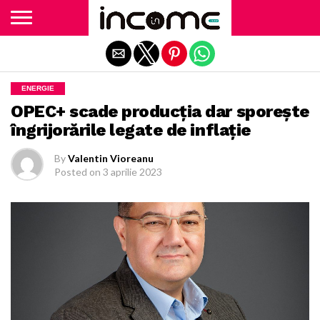
Exit mobile version
ENERGIE
OPEC+ scade producția dar sporește
îngrijorările legate de inflație
By
Valentin Vioreanu
Posted on
3 aprilie 2023