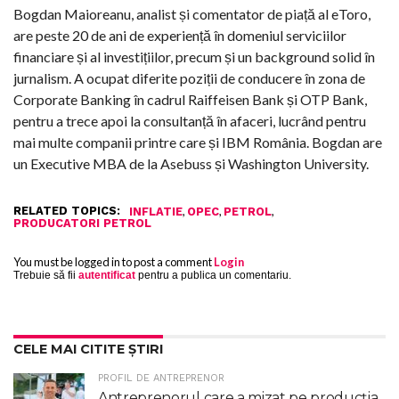
Bogdan Maioreanu, analist și comentator de piață al eToro,
are peste 20 de ani de experiență în domeniul serviciilor
financiare și al investițiilor, precum și un background solid în
jurnalism. A ocupat diferite poziții de conducere în zona de
Corporate Banking în cadrul Raiffeisen Bank și OTP Bank,
pentru a trece apoi la consultanță în afaceri, lucrând pentru
mai multe companii printre care și IBM România. Bogdan are
un Executive MBA de la Asebuss și Washington University.
RELATED TOPICS:
,
,
,
INFLATIE
OPEC
PETROL
PRODUCATORI PETROL
You must be logged in to post a comment
Login
Trebuie să fii
autentificat
pentru a publica un comentariu.
CELE MAI CITITE ȘTIRI
PROFIL DE ANTREPRENOR
Antreprenorul care a mizat pe producția