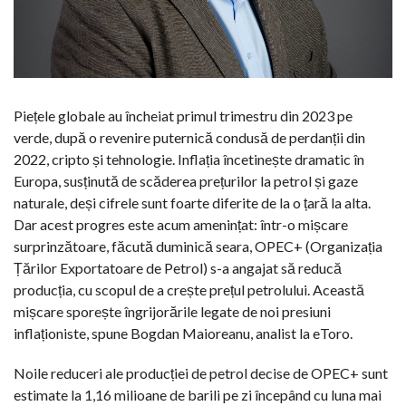
Piețele globale au încheiat primul trimestru din 2023 pe
verde, după o revenire puternică condusă de perdanții din
2022, cripto și tehnologie. Inflația încetinește dramatic în
Europa, susținută de scăderea prețurilor la petrol și gaze
naturale, deși cifrele sunt foarte diferite de la o țară la alta.
Dar acest progres este acum amenințat: într-o mișcare
surprinzătoare, făcută duminică seara, OPEC+ (Organizația
Țărilor Exportatoare de Petrol) s-a angajat să reducă
producția, cu scopul de a crește prețul petrolului. Această
mișcare sporește îngrijorările legate de noi presiuni
inflaționiste, spune Bogdan Maioreanu, analist la eToro.
Noile reduceri ale producției de petrol decise de OPEC+ sunt
estimate la 1,16 milioane de barili pe zi începând cu luna mai