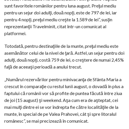
sunt favoritele românilor pentru luna august. Preţul mediu
pentru un sejur doi adulţi, două nopţi, este de 797 de lei, iar
pentru 4 nopţi, preţul mediu creşte la 1.589 de lei”, susţin
reprezentanţii Travelminit, citat într-un comunicat al
platformei.
Totodată, pentru destinaţiile de la munte, preţul mediu este
asemănător celui de la nivel de ţară. Astfel, un sejur pentru doi
adulţi, două nopţi, costă 759 de lei, o creştere de numai 2,45%
faţă de aceeaşi perioadă a anului trecut.
„Numărul rezervărilor pentru minivacanţa de Sfânta Maria a
crescut în comparaţie cu restul lunii august, o dovadă în plus a
faptului că românii vor să profite de puntea făcută între ziua
de joi (15 august) şi weekend. Aşa cum era de aşteptat, cei
mai mulţi dintre ei se vor îndrepta fie către localităţile de la
munte, în special de pe Valea Prahovei, cât şi spre litoralul
românesc”, se mai precizează în comunicat.