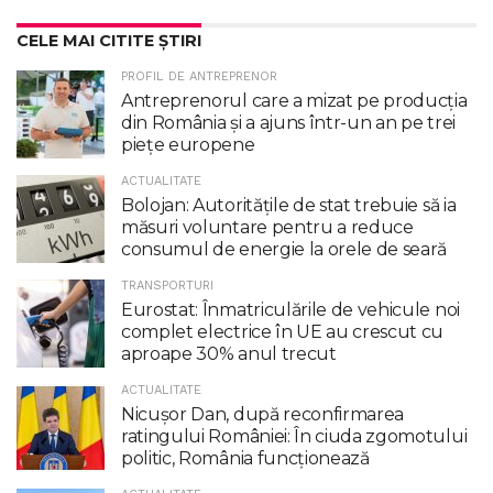
CELE MAI CITITE ȘTIRI
PROFIL DE ANTREPRENOR
Antreprenorul care a mizat pe producția
din România și a ajuns într-un an pe trei
piețe europene
ACTUALITATE
Bolojan: Autoritățile de stat trebuie să ia
măsuri voluntare pentru a reduce
consumul de energie la orele de seară
TRANSPORTURI
Eurostat: Înmatriculările de vehicule noi
complet electrice în UE au crescut cu
aproape 30% anul trecut
ACTUALITATE
Nicuşor Dan, după reconfirmarea
ratingului României: În ciuda zgomotului
politic, România funcţionează