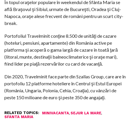
În topul oraşelor populare în weekendul de Sfânta Maria se
află Braşovul şi Sibiul, urmate de Bucureşti, Oradea şi Cluj-
Napoca, oraşe alese frecvent de români pentru un scurt city-
break.
Portofoliul Travelminit conţine 8.500 de unităţi de cazare
(hoteluri, pensiuni, apartamente) din România active pe
platforma şi acoperă o gama largă de cazare în toată ţară
(litoral, munte, destinaţii balneoclimaterice şi oraşe mari),
fiind lider pe piaţă rezervărilor cu card de vacanţă.
Din 2020, Travelminit face parte din Szallas Group, care are în
portofoliu 12 platforme hoteliere în Centrul şi Estul Europei
(România, Ungaria, Polonia, Cehia, Croaţia), cu vânzări de
peste 150 milioane de euro şi peste 350 de angajaţi.
RELATED TOPICS:
,
,
MINIVACANTA
SEJUR LA MARE
SFANTA MARIA