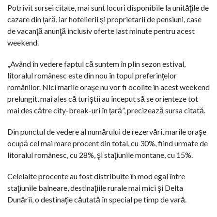
Potrivit sursei citate, mai sunt locuri disponibile la unităţile de
cazare din ţară, iar hotelierii şi proprietarii de pensiuni, case
de vacanţă anunţă inclusiv oferte last minute pentru acest
weekend.
„Având în vedere faptul că suntem în plin sezon estival,
litoralul românesc este din nou în topul preferinţelor
românilor. Nici marile oraşe nu vor fi ocolite în acest weekend
prelungit, mai ales că turiştii au început să se orienteze tot
mai des către city-break-uri în ţară”, precizează sursa citată.
Din punctul de vedere al numărului de rezervări, marile oraşe
ocupă cel mai mare procent din total, cu 30%, fiind urmate de
litoralul românesc, cu 28%, şi staţiunile montane, cu 15%.
Celelalte procente au fost distribuite în mod egal între
staţiunile balneare, destinaţiile rurale mai mici şi Delta
Dunării, o destinaţie căutată în special pe timp de vară.