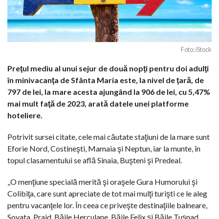
Foto: iStock
Preţul mediu al unui sejur de două nopţi pentru doi adulţi
în minivacanţa de Sfânta Maria este, la nivel de ţară, de
797 de lei, la mare acesta ajungând la 906 de lei, cu 5,47%
mai mult faţă de 2023, arată datele unei platforme
hoteliere.
Potrivit sursei citate, cele mai căutate staţiuni de la mare sunt
Eforie Nord, Costineşti, Mamaia şi Neptun, iar la munte, în
topul clasamentului se află Sinaia, Buşteni şi Predeal.
„O menţiune specială merită şi oraşele Gura Humorului şi
Colibiţa, care sunt apreciate de tot mai mulţi turişti ce le aleg
pentru vacanţele lor. În ceea ce priveşte destinaţiile balneare,
Sovata, Praid, Băile Herculane, Băile Felix şi Băile Tuşnad