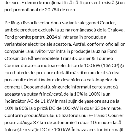
de euro. E demn de menționat însă că, în prezent, există și un
preț promoțional de 20.784 de euro.
Pe lângă livrările celor două variante ale gamei Courier,
ambele produse exclusiv la uzina românească de la Craiova,
Ford promite pentru 2024 și intrarea în producție a
variantelor electrice ale acestora. Astfel, conform oficialilor
companiei, anul viitor vor intra în producție la uzina Ford
Otosan din Bănie modelele Transit Courier și Tourneo
Courier dotate cu motoare electrice de 100 kW (136 CP) și
cu o baterie despre care oficialii mărcii nu au dorit să dea
prea multe detalii înainte de deschiderea cataloagelor de
comenzi. Deocamdată, singurele informații certe sunt că
aceasta va putea fi încărcată de la 10% la 100% la un
încărcător AC de 11 kW în mai puțin de șase ore sau de la
10% la 80% la o priză DC de 100 kW în doar 35 de minute.
Conform producătorului, utilizatorul unui E-Transit Courier
poate adăuga 87 km de autonomie în doar 10 minute dacă
folosește o stație DC de 100 kW. În baza acestor informații