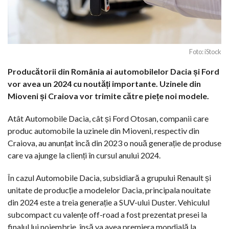
Foto: iStock
Producătorii din România ai automobilelor Dacia și Ford
vor avea un 2024 cu noutăți importante. Uzinele din
Mioveni și Craiova vor trimite către piețe noi modele.
Atât Automobile Dacia, cât și Ford Otosan, companii care
produc automobile la uzinele din Mioveni, respectiv din
Craiova, au anunțat încă din 2023 o nouă generație de produse
care va ajunge la clienți în cursul anului 2024.
În cazul Automobile Dacia, subsidiară a grupului Renault și
unitate de producție a modelelor Dacia, principala nouitate
din 2024 este a treia generație a SUV-ului Duster. Vehiculul
subcompact cu valențe off-road a fost prezentat presei la
finalul lui noiembrie, însă va avea premiera mondială la