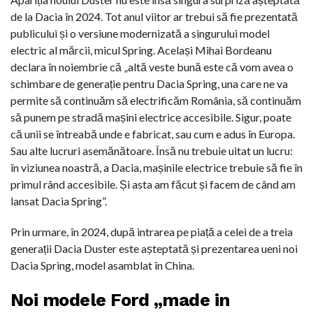
de la Dacia în 2024. Tot anul viitor ar trebui să fie prezentată
publicului și o versiune modernizată a singurului model
electric al mărcii, micul Spring. Același Mihai Bordeanu
declara în noiembrie că „altă veste bună este că vom avea o
schimbare de generație pentru Dacia Spring, una care ne va
permite să continuăm să electrificăm România, să continuăm
să punem pe stradă mașini electrice accesibile. Sigur, poate
că unii se întreabă unde e fabricat, sau cum e adus în Europa.
Sau alte lucruri asemănătoare. Însă nu trebuie uitat un lucru:
în viziunea noastră, a Dacia, mașinile electrice trebuie să fie în
primul rând accesibile. Și asta am făcut și facem de când am
lansat Dacia Spring”.
Prin urmare, în 2024, după intrarea pe piață a celei de a treia
generații Dacia Duster este așteptată și prezentarea ueni noi
Dacia Spring, model asamblat în China.
Noi modele Ford „made in