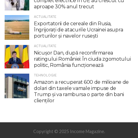
complet electrice în UE au crescut cu
aproape 30% anul trecut
ACTUALITATE
Exportatorii de cereale din Rusia,
îngrijorați de atacurile Ucrainei asupra
porturilor și navelor rusești
ACTUALITATE
Nicuşor Dan, după reconfirmarea
ratingului României: În ciuda zgomotului
politic, România funcţionează
TEHNOLOGIE
Amazon a recuperat 600 de milioane de
dolari din taxele vamale impuse de
Trump şi va rambursa o parte din bani
clienţilor
Copyright © 2025 Income Magazine.