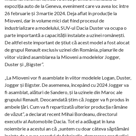
expoziția auto de la Geneva, eveniment care va avea loc între
26 februarie și 3 martie 2024. Deja aflat în producție la
Mioveni, dar în volume mici dat fiind procesul de
industrializare a modelului, SUV-ul Dacia Duster va ocupa o
parte importantă a capacității instalate a uzinei românești.
De altfel este important de știut că acest model a fost alocat
de grupul Renault exclusiv uzinei din România, planurile de
viitor vizând asamblarea la Mioveni a modelelor Jogger,
Duster și „Bigster”.
„La Mioveni vor fi asamblate în viitor modelele Logan, Duster,
Jogger și Bigster. De asemenea, începând cu 2024 Jogger va
fi asamblat, alături de Sandero, și la uzinele din Maroc ale
grupului Renault. Deocamdată știm că Jogger va fi produs în
ambele țări. Cum va fi repartizată ulterior producția rămâne
de văzut”, a declarat recent Mihai Bordeanu, directorul
executiv al Automobile Dacia. Tot el a adăugat în luna
noiembrie a acestui an că „suntem cu doar câteva săptămâni
înainte de a avea acordul de fabricație, demararea producției