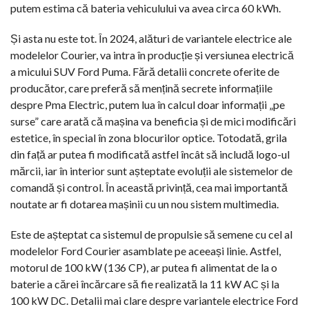
putem estima că bateria vehiculului va avea circa 60 kWh.
Și asta nu este tot. În 2024, alături de variantele electrice ale
modelelor Courier, va intra în producție și versiunea electrică
a micului SUV Ford Puma. Fără detalii concrete oferite de
producător, care preferă să mențină secrete informațiile
despre Pma Electric, putem lua în calcul doar informații „pe
surse” care arată că mașina va beneficia și de mici modificări
estetice, în special în zona blocurilor optice. Totodată, grila
din față ar putea fi modificată astfel încât să includă logo-ul
mărcii, iar în interior sunt așteptate evoluții ale sistemelor de
comandă și control. În această privință, cea mai importantă
noutate ar fi dotarea mașinii cu un nou sistem multimedia.
Este de așteptat ca sistemul de propulsie să semene cu cel al
modelelor Ford Courier asamblate pe aceeași linie. Astfel,
motorul de 100 kW (136 CP), ar putea fi alimentat de la o
baterie a cărei încărcare să fie realizată la 11 kW AC și la
100 kW DC. Detalii mai clare despre variantele electrice Ford