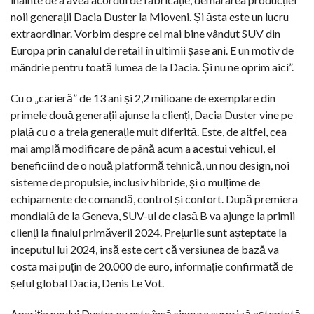
noii generații Dacia Duster la Mioveni. Și ăsta este un lucru
extraordinar. Vorbim despre cel mai bine vândut SUV din
Europa prin canalul de retail în ultimii șase ani. E un motiv de
mândrie pentru toată lumea de la Dacia. Și nu ne oprim aici”.
Cu o „carieră” de 13 ani și 2,2 milioane de exemplare din
primele două generații ajunse la clienți, Dacia Duster vine pe
piață cu o a treia generație mult diferită. Este, de altfel, cea
mai amplă modificare de până acum a acestui vehicul, el
beneficiind de o nouă platformă tehnică, un nou design, noi
sisteme de propulsie, inclusiv hibride, și o mulțime de
echipamente de comandă, control și confort. După premiera
mondială de la Geneva, SUV-ul de clasă B va ajunge la primii
clienți la finalul primăverii 2024. Prețurile sunt așteptate la
începutul lui 2024, însă este cert că versiunea de bază va
costa mai puțin de 20.000 de euro, informație confirmată de
șeful global Dacia, Denis Le Vot.
Apariția noului Duster nu este însă singura surpriză așteptată