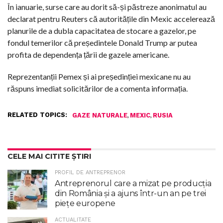
În ianuarie, surse care au dorit să-și păstreze anonimatul au
declarat pentru Reuters că autoritățile din Mexic accelerează
planurile de a dubla capacitatea de stocare a gazelor, pe
fondul temerilor că președintele Donald Trump ar putea
profita de dependența țării de gazele americane.
Reprezentanții Pemex și ai președinției mexicane nu au
răspuns imediat solicitărilor de a comenta informația.
RELATED TOPICS:
,
,
GAZE NATURALE
MEXIC
RUSIA
CELE MAI CITITE ȘTIRI
PROFIL DE ANTREPRENOR
Antreprenorul care a mizat pe producția
din România și a ajuns într-un an pe trei
piețe europene
ACTUALITATE