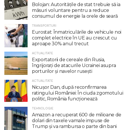
Bolojan: Autoritățile de stat trebuie să ia
măsuri voluntare pentru a reduce
consumul de energie la orele de seară
TRANSPORTURI
Eurostat: Înmatriculările de vehicule noi
complet electrice în UE au crescut cu
aproape 30% anul trecut
ACTUALITATE
Exportatorii de cereale din Rusia,
îngrijorați de atacurile Ucrainei asupra
porturilor și navelor rusești
ACTUALITATE
Nicuşor Dan, după reconfirmarea
ratingului României: În ciuda zgomotului
politic, România funcţionează
TEHNOLOGIE
Amazon a recuperat 600 de milioane de
dolari din taxele vamale impuse de
Trump şi va rambursa o parte din bani