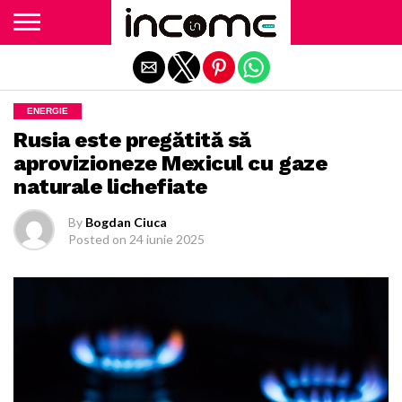
Exit mobile version
ENERGIE
Rusia este pregătită să
aprovizioneze Mexicul cu gaze
naturale lichefiate
By
Bogdan Ciuca
Posted on
24 iunie 2025