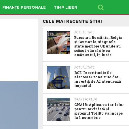
FINANȚE PERSONALE
TIMP LIBER
CELE MAI RECENTE ȘTIRI
ACTUALITATE
Eurostat: România, Belgia
și Germania, singurele
state membre UE unde au
scăzut vânzările cu
amănuntul, în iunie
ACTUALITATE
BCE: Incertitudinile
afectează zona euro dar
investițiile AI atenuează
impactul
TRANSPORTURI
CNAIR: Aplicarea tarifelor
pentru rovinietă și
sistemul TollRo va începe
la 1 octombrie