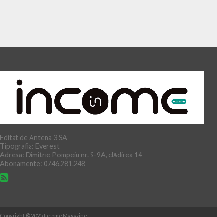
Editat de Antena 3 SA
Tipografia: Everest
Adresa: Dimitrie Pompeiu nr. 9-9A, clădirea 14
Abonamente: 0746.281.248
Copyright © 2025 Income Magazine.