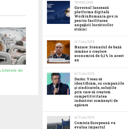
TEHNOLOGIE
Guvernul lansează
platforma digitală
WorkinRomania.gov.ro
pentru facilitarea
angajării lucrătorilor
străini
ACTUALITATE
Nazare: Scenariul de bază
rămâne o creștere
economică de 0,1% în acest
an
ru biletele de
ACTUALITATE
Darău: Vreau să
identificăm, cu companiile
și sindicatele, soluțiile
prin care să creștem
competitivitatea
industriei românești de
apărare
ACTUALITATE
Comisia Europeană va
evalua impactul