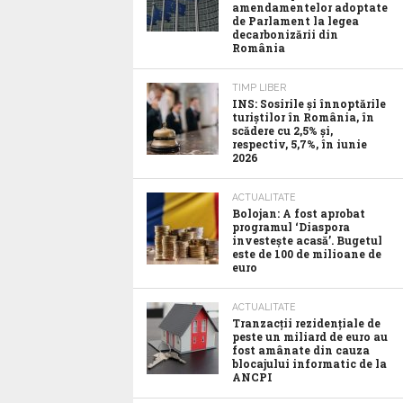
amendamentelor adoptate
de Parlament la legea
decarbonizării din
România
TIMP LIBER
INS: Sosirile și înnoptările
turiștilor în România, în
scădere cu 2,5% și,
respectiv, 5,7%, în iunie
2026
ACTUALITATE
Bolojan: A fost aprobat
programul ‘Diaspora
investește acasă’. Bugetul
este de 100 de milioane de
euro
ACTUALITATE
Tranzacții rezidențiale de
peste un miliard de euro au
fost amânate din cauza
blocajului informatic de la
ANCPI