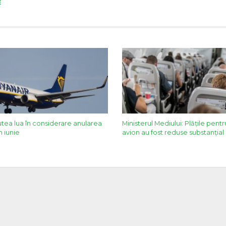
E
utea lua în considerare anularea
Ministerul Mediului: Plățile pent
n iunie
avion au fost reduse substanțial