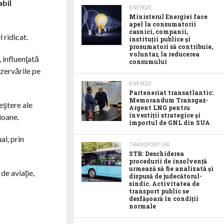
abil
ENERGIE
Ministerul Energiei face
apel la consumatorii
casnici, companii,
 ridicat.
instituții publice și
prosumatori să contribuie,
voluntar, la reducerea
 influenţată
consumului
ezervările pe
ENERGIE
Parteneriat transatlantic:
Memorandum Transgaz-
eştere ale
Argent LNG pentru
investiții strategice și
ioane.
importul de GNL din SUA
al, prin
TRANSPORTURI
STB: Deschiderea
procedurii de insolvență
urmează să fie analizată și
de aviaţie,
dispusă de judecătorul-
sindic. Activitatea de
transport public se
desfășoară în condiții
normale