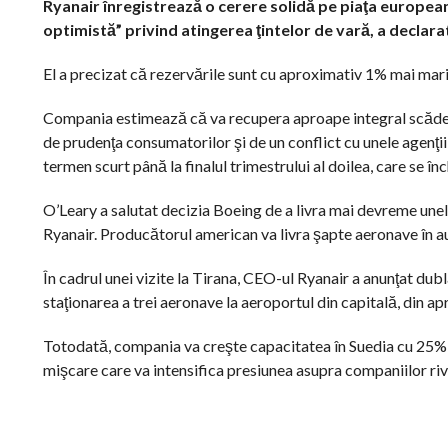
Ryanair înregistrează o cerere solidă pe piaţa european
optimistă” privind atingerea ţintelor de vară, a declara
El a precizat că rezervările sunt cu aproximativ 1% mai mari d
Compania estimează că va recupera aproape integral scăderea
de prudenţa consumatorilor şi de un conflict cu unele agenţii
termen scurt până la finalul trimestrului al doilea, care se î
O’Leary a salutat decizia Boeing de a livra mai devreme unel
Ryanair. Producătorul american va livra şapte aeronave în a
În cadrul unei vizite la Tirana, CEO-ul Ryanair a anunţat dubl
staţionarea a trei aeronave la aeroportul din capitală, din apr
Totodată, compania va creşte capacitatea în Suedia cu 25% în
mişcare care va intensifica presiunea asupra companiilor ri