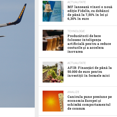
ACTUALITATE
MF lansează vineri o nouă
ediție Fidelis, cu dobânzi
de până la 7,50% în lei și
6,30% în euro
TEHNOLOGIE
Producătorii de bere
folosesc inteligența
artificială pentru a reduce
costurile și a accelera
inovarea
ACTUALITATE
AFIR: Finanțări de până la
50.000 de euro pentru
investiții în fermele mici
ANALIZE
Canicula pune presiune pe
economia Europei și
schimbă comportamentul
de consum