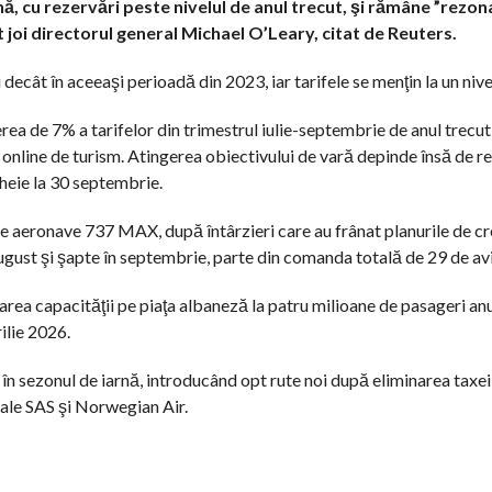
ă, cu rezervări peste nivelul de anul trecut, şi rămâne ”rezon
t joi directorul general Michael O’Leary, citat de Reuters.
ecât în aceeaşi perioadă din 2023, iar tarifele se menţin la un nivel
 de 7% a tarifelor din trimestrul iulie-septembrie de anul trecut,
 online de turism. Atingerea obiectivului de vară depinde însă de r
ncheie la 30 septembrie.
e aeronave 737 MAX, după întârzieri care au frânat planurile de cr
ugust şi şapte în septembrie, parte din comanda totală de 29 de av
area capacităţii pe piaţa albaneză la patru milioane de pasageri anu
ilie 2026.
 sezonul de iarnă, introducând opt rute noi după eliminarea taxei 
vale SAS şi Norwegian Air.