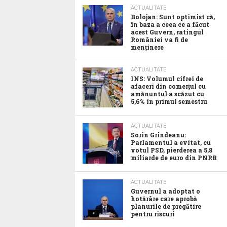
ACTUALITATE
Bolojan: Sunt optimist că,
în baza a ceea ce a făcut
acest Guvern, ratingul
României va fi de
menținere
ACTUALITATE
INS: Volumul cifrei de
afaceri din comerțul cu
amănuntul a scăzut cu
5,6% în primul semestru
ACTUALITATE
Sorin Grindeanu:
Parlamentul a evitat, cu
votul PSD, pierderea a 5,8
miliarde de euro din PNRR
ACTUALITATE
Guvernul a adoptat o
hotărâre care aprobă
planurile de pregătire
pentru riscuri