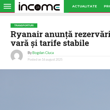
ACTUALITATE
PR
TRANSPORTURI
Ryanair anunţă rezervări
vară şi tarife stabile
By
Bogdan Ciuca
Posted on
16 august 2025