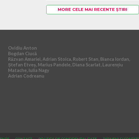
MORE CELE MAI RECENTE ȘTIRI
Ovidiu Anton
Bogdan Ciucă
Răzvan Amariei, Adrian Stoica, Robert Stan, Bianca Iordan,
Ștefan Etveș, Marius Pandele, Diana Scarlat, Laurențiu
Matache, Iulia Nagy
Adrian Codreanu