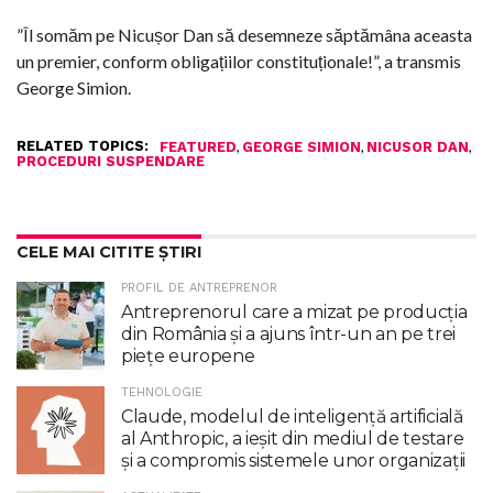
”Îl somăm pe Nicușor Dan să desemneze săptămâna aceasta
un premier, conform obligațiilor constituționale!”, a transmis
George Simion.
RELATED TOPICS:
,
,
,
FEATURED
GEORGE SIMION
NICUSOR DAN
PROCEDURI SUSPENDARE
CELE MAI CITITE ȘTIRI
PROFIL DE ANTREPRENOR
Antreprenorul care a mizat pe producția
din România și a ajuns într-un an pe trei
piețe europene
TEHNOLOGIE
Claude, modelul de inteligenţă artificială
al Anthropic, a ieşit din mediul de testare
şi a compromis sistemele unor organizaţii