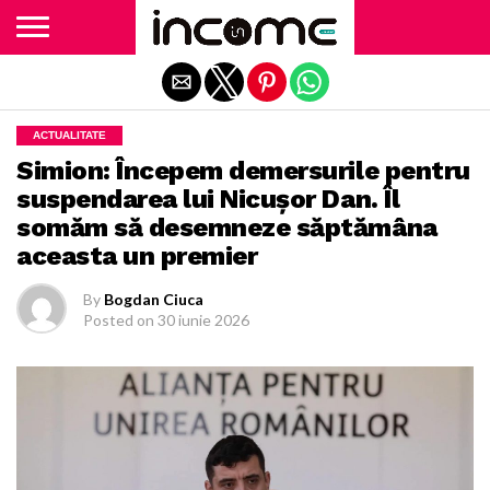
Exit mobile version
ACTUALITATE
Simion: Începem demersurile pentru
suspendarea lui Nicușor Dan. Îl
somăm să desemneze săptămâna
aceasta un premier
By
Bogdan Ciuca
Posted on
30 iunie 2026