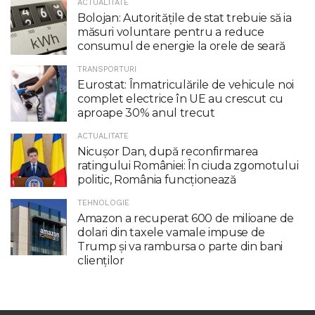
ACTUALITATE
Bolojan: Autoritățile de stat trebuie să ia
măsuri voluntare pentru a reduce
consumul de energie la orele de seară
TRANSPORTURI
Eurostat: Înmatriculările de vehicule noi
complet electrice în UE au crescut cu
aproape 30% anul trecut
ACTUALITATE
Nicuşor Dan, după reconfirmarea
ratingului României: În ciuda zgomotului
politic, România funcţionează
TEHNOLOGIE
Amazon a recuperat 600 de milioane de
dolari din taxele vamale impuse de
Trump şi va rambursa o parte din bani
clienţilor