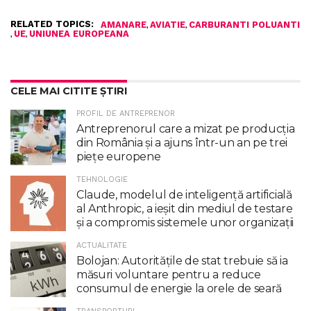
RELATED TOPICS:
,
,
AMANARE
AVIATIE
CARBURANTI POLUANTI
,
,
UE
UNIUNEA EUROPEANA
CELE MAI CITITE ȘTIRI
PROFIL DE ANTREPRENOR
Antreprenorul care a mizat pe producția
din România și a ajuns într-un an pe trei
piețe europene
TEHNOLOGIE
Claude, modelul de inteligenţă artificială
al Anthropic, a ieşit din mediul de testare
şi a compromis sistemele unor organizaţii
ACTUALITATE
Bolojan: Autoritățile de stat trebuie să ia
măsuri voluntare pentru a reduce
consumul de energie la orele de seară