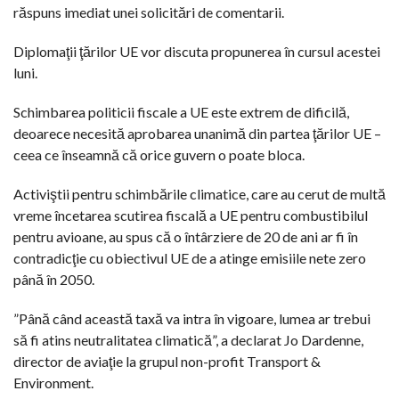
răspuns imediat unei solicitări de comentarii.
Diplomaţii ţărilor UE vor discuta propunerea în cursul acestei
luni.
Schimbarea politicii fiscale a UE este extrem de dificilă,
deoarece necesită aprobarea unanimă din partea ţărilor UE –
ceea ce înseamnă că orice guvern o poate bloca.
Activiştii pentru schimbările climatice, care au cerut de multă
vreme încetarea scutirea fiscală a UE pentru combustibilul
pentru avioane, au spus că o întârziere de 20 de ani ar fi în
contradicţie cu obiectivul UE de a atinge emisiile nete zero
până în 2050.
”Până când această taxă va intra în vigoare, lumea ar trebui
să fi atins neutralitatea climatică”, a declarat Jo Dardenne,
director de aviaţie la grupul non-profit Transport &
Environment.