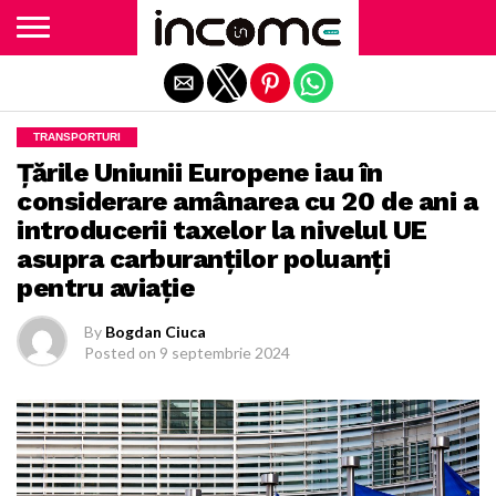
Exit mobile version
TRANSPORTURI
Ţările Uniunii Europene iau în
considerare amânarea cu 20 de ani a
introducerii taxelor la nivelul UE
asupra carburanţilor poluanţi
pentru aviaţie
By
Bogdan Ciuca
Posted on
9 septembrie 2024