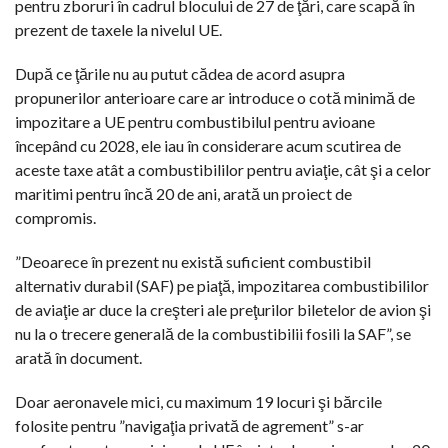
pentru zboruri în cadrul blocului de 27 de ţări, care scapă în
prezent de taxele la nivelul UE.
După ce ţările nu au putut cădea de acord asupra
propunerilor anterioare care ar introduce o cotă minimă de
impozitare a UE pentru combustibilul pentru avioane
începând cu 2028, ele iau în considerare acum scutirea de
aceste taxe atât a combustibililor pentru aviaţie, cât şi a celor
maritimi pentru încă 20 de ani, arată un proiect de
compromis.
”Deoarece în prezent nu există suficient combustibil
alternativ durabil (SAF) pe piaţă, impozitarea combustibililor
de aviaţie ar duce la creşteri ale preţurilor biletelor de avion şi
nu la o trecere generală de la combustibilii fosili la SAF”, se
arată în document.
Doar aeronavele mici, cu maximum 19 locuri şi bărcile
folosite pentru ”navigaţia privată de agrement” s-ar