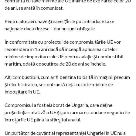
confrunta cu taxe minime ale UE înainte de expirarea celor 20
de ani, se arată în comunicat.
Pentru alte aeronave şi nave, ţările pot introduce taxe
naţionale dacă doresc – dar nu sunt obligate.
În conformitate cu proiectul de compromis, ţările UE vor
reconsidera în 15 ani dacă să înceapă aplicarea cotelor
minime de impozitare ale UE pentru aviaţie şi combustibil
maritim, odată ce scutirea de 20 de ani se încheie.
Alţi combustibili, cum ar fi benzina folosită în maşini, precum
şi electricitatea, se confruntă deja cu cote minime de
impozitare în UE.
Compromisul a fost elaborat de Ungaria, care deţine
preşedinţia rotativă a UE şi, prin urmare, conduce negocierile
între ţările UE până la sfârşitul anului.
Un purtător de cuvânt al reprezentanţei Ungariei în UE nu a