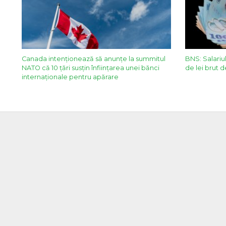
Canada intenţionează să anunţe la summitul
BNS: Salariu
NATO că 10 ţări susţin înfiinţarea unei bănci
de lei brut d
internaţionale pentru apărare