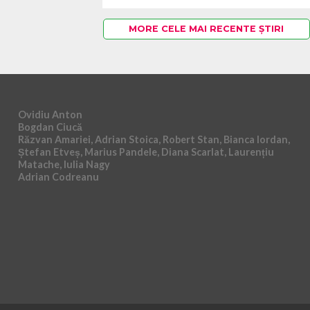
MORE CELE MAI RECENTE ȘTIRI
Ovidiu Anton
Bogdan Ciucă
Răzvan Amariei, Adrian Stoica, Robert Stan, Bianca Iordan,
Ștefan Etveș, Marius Pandele, Diana Scarlat, Laurențiu
Matache, Iulia Nagy
Adrian Codreanu