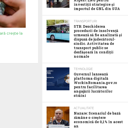
Argent LNG pentru
investiții strategice și
importul de GNL din SUA
TRANSPORTURI
STB: Deschiderea
procedurii de insolvență
ară crește la
urmează să fie analizată și
dispusă de judecătorul-
sindic. Activitatea de
transport public se
desfășoară în condiții
normale
TEHNOLOGIE
Guvernul lansează
platforma digitală
WorkinRomania.gov.ro
pentru facilitarea
angajării lucrătorilor
străini
ACTUALITATE
Nazare: Scenariul de bază
rămâne o creștere
economică de 0,1% în acest
an