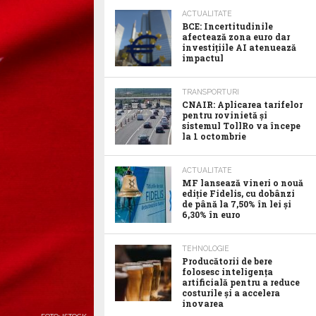
ACTUALITATE
BCE: Incertitudinile
afectează zona euro dar
investițiile AI atenuează
impactul
TRANSPORTURI
CNAIR: Aplicarea tarifelor
pentru rovinietă și
sistemul TollRo va începe
la 1 octombrie
ACTUALITATE
MF lansează vineri o nouă
ediție Fidelis, cu dobânzi
de până la 7,50% în lei și
6,30% în euro
TEHNOLOGIE
Producătorii de bere
folosesc inteligența
artificială pentru a reduce
costurile și a accelera
inovarea