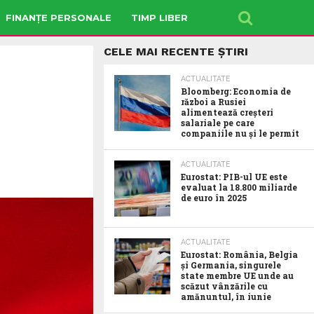
FINANȚE PERSONALE
TIMP LIBER
CELE MAI RECENTE ȘTIRI
ACTUALITATE
Bloomberg: Economia de
război a Rusiei
alimentează creșteri
salariale pe care
companiile nu și le permit
ACTUALITATE
Eurostat: PIB-ul UE este
evaluat la 18.800 miliarde
de euro în 2025
ACTUALITATE
Eurostat: România, Belgia
și Germania, singurele
state membre UE unde au
scăzut vânzările cu
amănuntul, în iunie