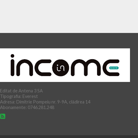
Editat de Antena 3 SA
Tipografia: Everest
Adresa: Dimitrie Pompeiu nr. 9-9A, clădirea 14
Abonamente: 0746.281.248