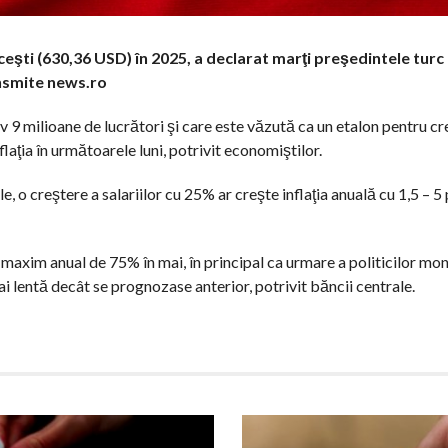
turceşti (630,36 USD) în 2025, a declarat marţi preşedintele tur
nsmite news.ro
v 9 milioane de lucrători şi care este văzută ca un etalon pentru c
flaţia în următoarele luni, potrivit economiştilor.
, o creştere a salariilor cu 25% ar creşte inflaţia anuală cu 1,5 – 5
un maxim anual de 75% în mai, în principal ca urmare a politicilor mo
 mai lentă decât se prognozase anterior, potrivit băncii centrale.