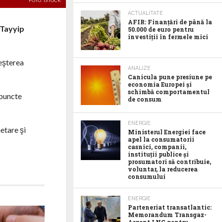
FOTO: ISTOCK
ACTUALITATE
AFIR: Finanțări de până la
c Tayyip
50.000 de euro pentru
investiții în fermele mici
reşterea
ANALIZE
Canicula pune presiune pe
economia Europei și
schimbă comportamentul
 puncte
de consum
ENERGIE
netare şi
Ministerul Energiei face
apel la consumatorii
casnici, companii,
instituții publice și
prosumatori să contribuie,
voluntar, la reducerea
consumului
ENERGIE
Parteneriat transatlantic:
Memorandum Transgaz-