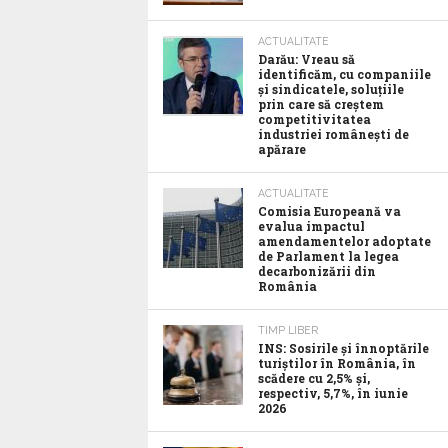
ACTUALITATE
Darău: Vreau să
identificăm, cu companiile
și sindicatele, soluțiile
prin care să creștem
competitivitatea
industriei românești de
apărare
ACTUALITATE
Comisia Europeană va
evalua impactul
amendamentelor adoptate
de Parlament la legea
decarbonizării din
România
TIMP LIBER
INS: Sosirile și înnoptările
turiștilor în România, în
scădere cu 2,5% și,
respectiv, 5,7%, în iunie
2026