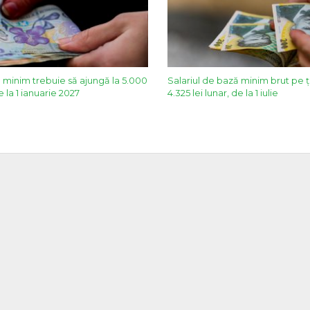
l minim trebuie să ajungă la 5.000
Salariul de bază minim brut pe ț
e la 1 ianuarie 2027
4.325 lei lunar, de la 1 iulie