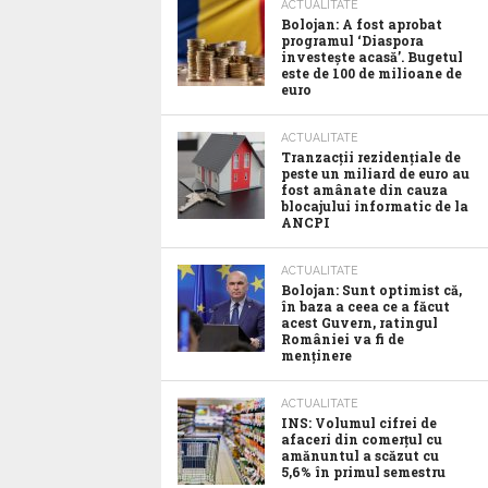
ACTUALITATE
Bolojan: A fost aprobat
programul ‘Diaspora
investește acasă’. Bugetul
este de 100 de milioane de
euro
ACTUALITATE
Tranzacții rezidențiale de
peste un miliard de euro au
fost amânate din cauza
blocajului informatic de la
ANCPI
ACTUALITATE
Bolojan: Sunt optimist că,
în baza a ceea ce a făcut
acest Guvern, ratingul
României va fi de
menținere
ACTUALITATE
INS: Volumul cifrei de
afaceri din comerțul cu
amănuntul a scăzut cu
5,6% în primul semestru