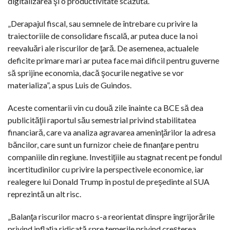
digitalizarea şi o productivitate scăzută.
„Derapajul fiscal, sau semnele de întrebare cu privire la
traiectoriile de consolidare fiscală, ar putea duce la noi
reevaluări ale riscurilor de ţară. De asemenea, actualele
deficite primare mari ar putea face mai dificil pentru guverne
să sprijine economia, dacă şocurile negative se vor
materializa”, a spus Luis de Guindos.
Aceste comentarii vin cu două zile înainte ca BCE să dea
publicităţii raportul său semestrial privind stabilitatea
financiară, care va analiza agravarea ameninţărilor la adresa
băncilor, care sunt un furnizor cheie de finanţare pentru
companiile din regiune. Investiţiile au stagnat recent pe fondul
incertitudinilor cu privire la perspectivele economice, iar
realegere lui Donald Trump în postul de preşedinte al SUA
reprezintă un alt risc.
„Balanţa riscurilor macro s-a reorientat dinspre îngrijorările
privind inflaţia ridicată spre temerile privind creşterea