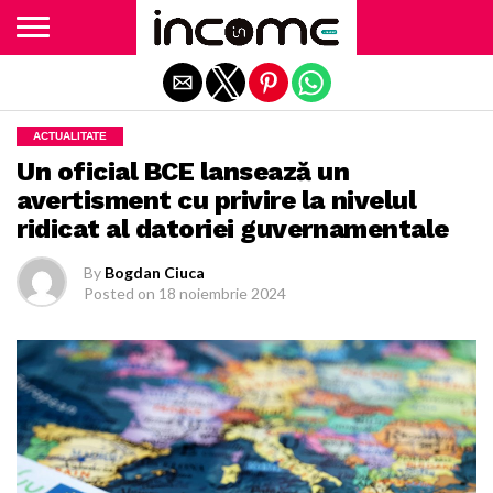
Exit mobile version
ACTUALITATE
Un oficial BCE lansează un
avertisment cu privire la nivelul
ridicat al datoriei guvernamentale
By
Bogdan Ciuca
Posted on
18 noiembrie 2024