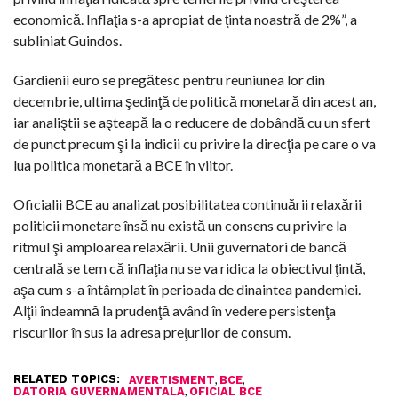
economică. Inflaţia s-a apropiat de ţinta noastră de 2%”, a
subliniat Guindos.
Gardienii euro se pregătesc pentru reuniunea lor din
decembrie, ultima şedinţă de politică monetară din acest an,
iar analiştii se aşteapă la o reducere de dobândă cu un sfert
de punct precum şi la indicii cu privire la direcţia pe care o va
lua politica monetară a BCE în viitor.
Oficialii BCE au analizat posibilitatea continuării relaxării
politicii monetare însă nu există un consens cu privire la
ritmul şi amploarea relaxării. Unii guvernatori de bancă
centrală se tem că inflaţia nu se va ridica la obiectivul ţintă,
aşa cum s-a întâmplat în perioada de dinaintea pandemiei.
Alţii îndeamnă la prudenţă având în vedere persistenţa
riscurilor în sus la adresa preţurilor de consum.
RELATED TOPICS:
,
,
AVERTISMENT
BCE
,
DATORIA GUVERNAMENTALA
OFICIAL BCE