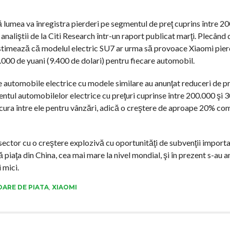
 lumea va înregistra pierderi pe segmentul de preţ cuprins între 20
analiştii de la Citi Research într-un raport publicat marţi. Plecând 
 estimează că modelul electric SU7 ar urma să provoace Xiaomi pier
8.000 de yuani (9.400 de dolari) pentru fiecare automobil.
 automobile electrice cu modele similare au anunţat reduceri de pre
gmentul automobilelor electrice cu preţuri cuprinse între 200.000 şi
ncura între ele pentru vânzări, adică o creştere de aproape 20% co
 sector cu o creştere explozivă cu oportunităţi de subvenţii importa
iaţa din China, cea mai mare la nivel mondial, şi în prezent s-au a
 mici.
ARE DE PIATA
,
XIAOMI