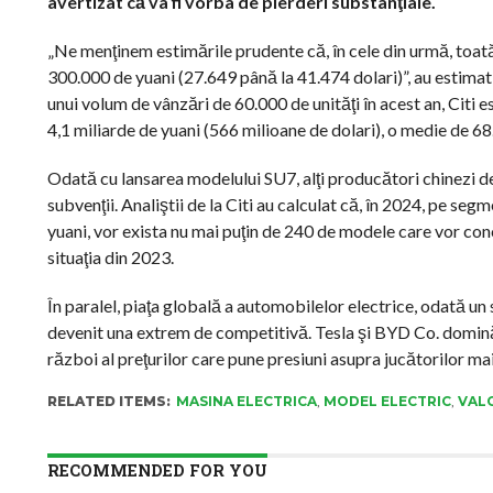
avertizat că va fi vorba de pierderi substanţiale.
„Ne menţinem estimările prudente că, în cele din urmă, toată
300.000 de yuani (27.649 până la 41.474 dolari)”, au estimat 
unui volum de vânzări de 60.000 de unităţi în acest an, Citi
4,1 miliarde de yuani (566 milioane de dolari), o medie de 6
Odată cu lansarea modelului SU7, alţi producători chinezi de
subvenţii. Analiştii de la Citi au calculat că, în 2024, pe se
yuani, vor exista nu mai puţin de 240 de modele care vor co
situaţia din 2023.
În paralel, piaţa globală a automobilelor electrice, odată un
devenit una extrem de competitivă. Tesla şi BYD Co. domină p
război al preţurilor care pune presiuni asupra jucătorilor mai
RELATED ITEMS:
MASINA ELECTRICA
,
MODEL ELECTRIC
,
VALO
RECOMMENDED FOR YOU