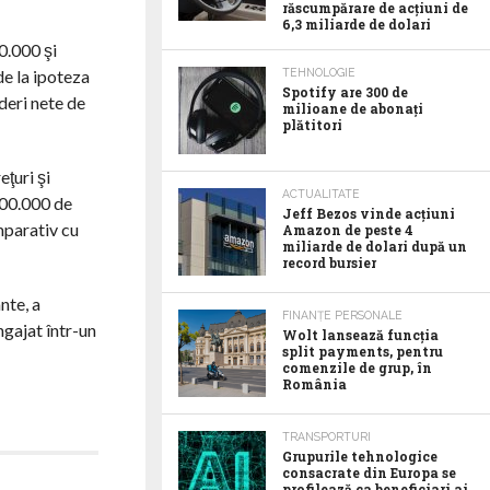
răscumpărare de acţiuni de
6,3 miliarde de dolari
0.000 şi
de la ipoteza
TEHNOLOGIE
Spotify are 300 de
deri nete de
milioane de abonaţi
plătitori
ţuri şi
ACTUALITATE
 300.000 de
Jeff Bezos vinde acţiuni
mparativ cu
Amazon de peste 4
miliarde de dolari după un
record bursier
nte, a
FINANȚE PERSONALE
ngajat într-un
Wolt lansează funcția
split payments, pentru
comenzile de grup, în
România
TRANSPORTURI
Grupurile tehnologice
consacrate din Europa se
profilează ca beneficiari ai