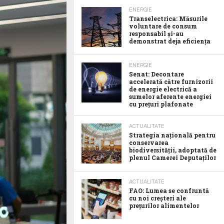
ENERGIE
Transelectrica: Măsurile
voluntare de consum
responsabil şi-au
demonstrat deja eficienţa
ENERGIE
Senat: Decontare
accelerată către furnizorii
de energie electrică a
sumelor aferente energiei
cu prețuri plafonate
ACTUALITATE
Strategia națională pentru
conservarea
biodiversității, adoptată de
plenul Camerei Deputaților
ACTUALITATE
FAO: Lumea se confruntă
cu noi creșteri ale
prețurilor alimentelor