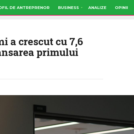
OFIL DE ANTREPRENOR
BUSINESS
ANALIZE
OPINII
i a crescut cu 7,6
lansarea primului