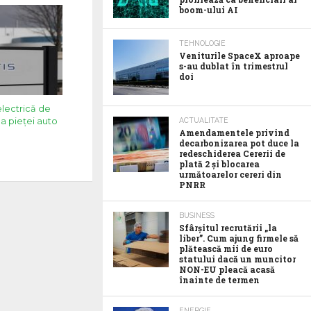
boom-ului AI
TEHNOLOGIE
Veniturile SpaceX aproape
s-au dublat în trimestrul
doi
electrică de
a pieţei auto
ACTUALITATE
Amendamentele privind
decarbonizarea pot duce la
redeschiderea Cererii de
plată 2 și blocarea
următoarelor cereri din
PNRR
BUSINESS
Sfârșitul recrutării „la
liber”. Cum ajung firmele să
plătească mii de euro
statului dacă un muncitor
NON-EU pleacă acasă
înainte de termen
ENERGIE