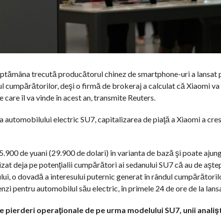
săptămâna trecută producătorul chinez de smartphone-uri a lansat 
dul cumpărătorilor, deşi o firmă de brokeraj a calculat că Xiaomi va
 care îl va vinde în acest an, transmite Reuters.
rea automobilului electric SU7, capitalizarea de piaţă a Xiaomi a cre
.900 de yuani (29.900 de dolari) în varianta de bază şi poate ajun
at deja pe potenţialii cumpărători ai sedanului SU7 că au de aştep
lui, o dovadă a interesului puternic generat în rândul cumpărătorilo
i pentru automobilul său electric, în primele 24 de ore de la lans
 pierderi operaţionale de pe urma modelului SU7, unii analişt