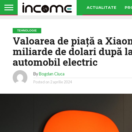
ACTUALITATE
PR
TEHNOLOGIE
Valoarea de piaţă a Xiaom
miliarde de dolari după 
automobil electric
By
Bogdan Ciuca
Posted on
2 aprilie 2024