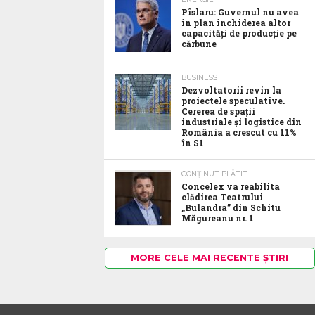
Pîslaru: Guvernul nu avea
în plan închiderea altor
capacități de producție pe
cărbune
BUSINESS
Dezvoltatorii revin la
proiectele speculative.
Cererea de spații
industriale și logistice din
România a crescut cu 11%
în S1
CONȚINUT PLĂTIT
Concelex va reabilita
clădirea Teatrului
„Bulandra” din Schitu
Măgureanu nr. 1
MORE CELE MAI RECENTE ȘTIRI