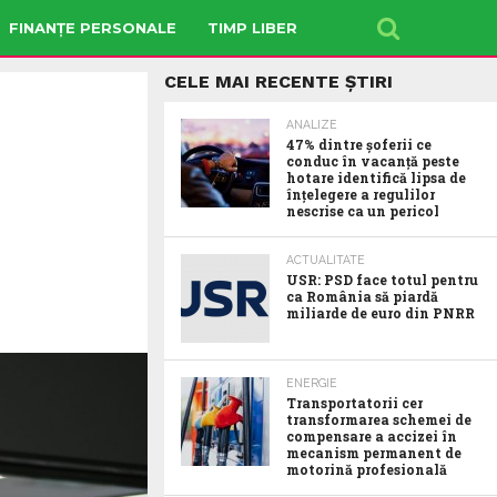
FINANȚE PERSONALE
TIMP LIBER
CELE MAI RECENTE ȘTIRI
ANALIZE
47% dintre șoferii ce
conduc în vacanță peste
hotare identifică lipsa de
înțelegere a regulilor
nescrise ca un pericol
ACTUALITATE
USR: PSD face totul pentru
ca România să piardă
miliarde de euro din PNRR
ENERGIE
Transportatorii cer
transformarea schemei de
compensare a accizei în
mecanism permanent de
motorină profesională