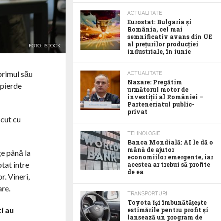
ACTUALITATE
Eurostat: Bulgaria și
România, cel mai
semnificativ avans din UE
al prețurilor producției
FOTO: ISTOCK
industriale, în iunie
primul său
ACTUALITATE
Nazare: Pregătim
 pierde
următorul motor de
investiții al României –
Parteneriatul public-
privat
scut cu
TEHNOLOGIE
Banca Mondială: AI le dă o
mână de ajutor
ge până la
economiilor emergente, iar
tat între
acestea ar trebui să profite
de ea
r. Vineri,
are.
TRANSPORTURI
Toyota îşi îmbunătăţeşte
i au
estimările pentru profit şi
lansează un program de