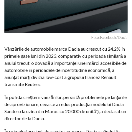
Foto: Facebook/Dacia
Vânzările de automobile marca Dacia au crescut cu 24,2% în
primele şase luni din 2023, comparativ cu perioada similară a
anului trecut, o dovadă a importanţei unei mărci accesibile de
automobile în perioadele de incertitudine economică, a
anunţat marţi divizia low-cost a grupului francez Renault,
transmite Reuters.
În pofida creşterii vânzărilor, persistă problemele pe lanţurile
de aprovizionare, ceea ce a redus producţia modelului Dacia
Sandero la uzina din Maroc cu 20.000 de unităţi, a declarat un
director de la Dacia.
În primele şase luni ale acestui an, marca Dacia a vândut în