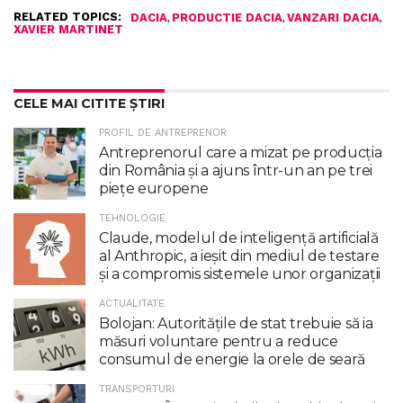
RELATED TOPICS:
,
,
,
DACIA
PRODUCTIE DACIA
VANZARI DACIA
XAVIER MARTINET
CELE MAI CITITE ȘTIRI
PROFIL DE ANTREPRENOR
Antreprenorul care a mizat pe producția
din România și a ajuns într-un an pe trei
piețe europene
TEHNOLOGIE
Claude, modelul de inteligenţă artificială
al Anthropic, a ieşit din mediul de testare
şi a compromis sistemele unor organizaţii
ACTUALITATE
Bolojan: Autoritățile de stat trebuie să ia
măsuri voluntare pentru a reduce
consumul de energie la orele de seară
TRANSPORTURI