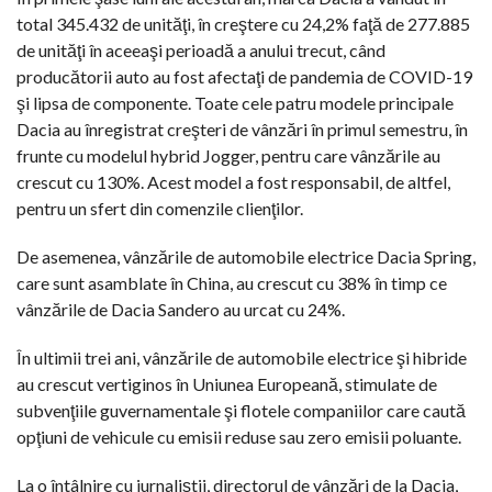
total 345.432 de unităţi, în creştere cu 24,2% faţă de 277.885
de unităţi în aceeaşi perioadă a anului trecut, când
producătorii auto au fost afectaţi de pandemia de COVID-19
şi lipsa de componente. Toate cele patru modele principale
Dacia au înregistrat creşteri de vânzări în primul semestru, în
frunte cu modelul hybrid Jogger, pentru care vânzările au
crescut cu 130%. Acest model a fost responsabil, de altfel,
pentru un sfert din comenzile clienţilor.
De asemenea, vânzările de automobile electrice Dacia Spring,
care sunt asamblate în China, au crescut cu 38% în timp ce
vânzările de Dacia Sandero au urcat cu 24%.
În ultimii trei ani, vânzările de automobile electrice şi hibride
au crescut vertiginos în Uniunea Europeană, stimulate de
subvenţiile guvernamentale şi flotele companiilor care caută
opţiuni de vehicule cu emisii reduse sau zero emisii poluante.
La o întâlnire cu jurnaliştii, directorul de vânzări de la Dacia,