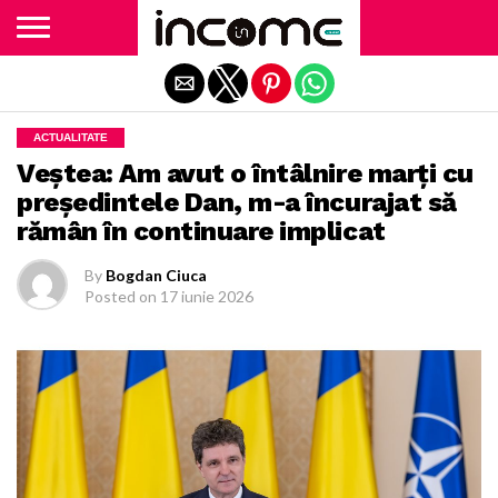
Exit mobile version
ACTUALITATE
Veștea: Am avut o întâlnire marți cu
președintele Dan, m-a încurajat să
rămân în continuare implicat
By
Bogdan Ciuca
Posted on
17 iunie 2026