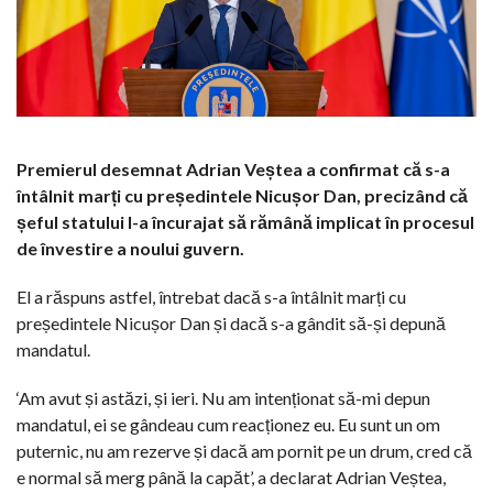
Premierul desemnat Adrian Veștea a confirmat că s-a
întâlnit marți cu președintele Nicușor Dan, precizând că
șeful statului l-a încurajat să rămână implicat în procesul
de învestire a noului guvern.
El a răspuns astfel, întrebat dacă s-a întâlnit marți cu
președintele Nicușor Dan și dacă s-a gândit să-și depună
mandatul.
‘Am avut și astăzi, și ieri. Nu am intenționat să-mi depun
mandatul, ei se gândeau cum reacționez eu. Eu sunt un om
puternic, nu am rezerve și dacă am pornit pe un drum, cred că
e normal să merg până la capăt’, a declarat Adrian Veștea,