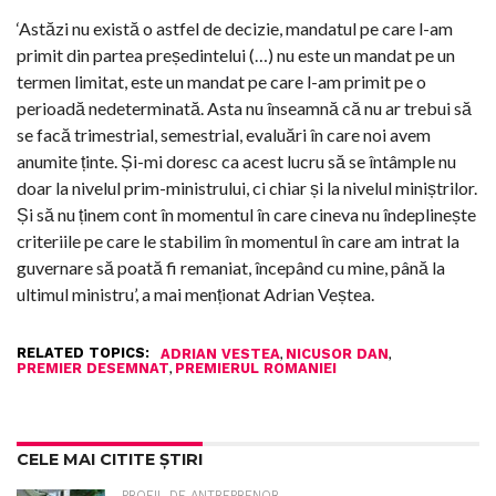
‘Astăzi nu există o astfel de decizie, mandatul pe care l-am
primit din partea președintelui (…) nu este un mandat pe un
termen limitat, este un mandat pe care l-am primit pe o
perioadă nedeterminată. Asta nu înseamnă că nu ar trebui să
se facă trimestrial, semestrial, evaluări în care noi avem
anumite ținte. Și-mi doresc ca acest lucru să se întâmple nu
doar la nivelul prim-ministrului, ci chiar și la nivelul miniștrilor.
Și să nu ținem cont în momentul în care cineva nu îndeplinește
criteriile pe care le stabilim în momentul în care am intrat la
guvernare să poată fi remaniat, începând cu mine, până la
ultimul ministru’, a mai menționat Adrian Veștea.
RELATED TOPICS:
,
,
ADRIAN VESTEA
NICUSOR DAN
,
PREMIER DESEMNAT
PREMIERUL ROMANIEI
CELE MAI CITITE ȘTIRI
PROFIL DE ANTREPRENOR