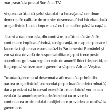
marți seară, la postul România TV.
Veștea a arătat că șeful statului l-a încurajat să continue
demersul în calitate de premier desemnat, fiind întrebat dacă
președintele i-a dat impresia că nu l-ar susține până la capăt.
‘Nu mi-a dat impresia, din contră m-a sfătuit să rămân în
continuare implicat, fiindcă, cu siguranță, prin apelul pe care-l
facem la toți cei care sunt astăzi în Parlamentul României și
vor să dea dovadă de responsabilitate și pot trece peste
anumite orgolii sau reguli create de anumiți lideri de partid, eu
îi aștept să voteze acest guvern’, a răspuns Adrian Veștea.
Totodată, premierul desemnat a afirmat că a primit din
partea președintelui ‘un mandat pe perioadă nedeterminată’,
dar a precizat că în cursul exercitării mandatului vor exista
evaluări la anumite perioade, întrebat cu privire la
continuarea protocolului coaliției care prevedea o rotativă la
guvernare.