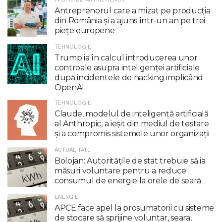
Antreprenorul care a mizat pe producția
din România și a ajuns într-un an pe trei
piețe europene
TEHNOLOGIE
Trump ia în calcul introducerea unor
controale asupra inteligenţei artificiale
după incidentele de hacking implicând
OpenAI
TEHNOLOGIE
Claude, modelul de inteligenţă artificială
al Anthropic, a ieşit din mediul de testare
şi a compromis sistemele unor organizaţii
ACTUALITATE
Bolojan: Autoritățile de stat trebuie să ia
măsuri voluntare pentru a reduce
consumul de energie la orele de seară
ENERGIE
APCE face apel la prosumatorii cu sisteme
de stocare să sprijine voluntar, seara,