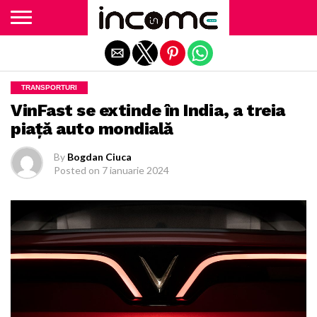
Exit mobile version
TRANSPORTURI
VinFast se extinde în India, a treia
piaţă auto mondială
By
Bogdan Ciuca
Posted on
7 ianuarie 2024