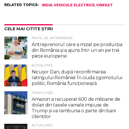
RELATED TOPICS:
,
,
INDIA
VEHICULE ELECTRICE
VINFAST
CELE MAI CITITE ȘTIRI
PROFIL DE ANTREPRENOR
Antreprenorul care a mizat pe producția
din România și a ajuns într-un an pe trei
piețe europene
ACTUALITATE
Nicuşor Dan, după reconfirmarea
ratingului României: În ciuda zgomotului
politic, România funcţionează
TEHNOLOGIE
Amazon a recuperat 600 de milioane de
dolari din taxele vamale impuse de
Trump şi va rambursa o parte din bani
clienţilor
ACTUALITATE