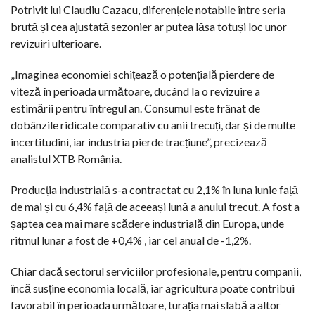
Potrivit lui Claudiu Cazacu, diferențele notabile între seria
brută și cea ajustată sezonier ar putea lăsa totuși loc unor
revizuiri ulterioare.
„Imaginea economiei schițează o potențială pierdere de
viteză în perioada următoare, ducând la o revizuire a
estimării pentru întregul an. Consumul este frânat de
dobânzile ridicate comparativ cu anii trecuți, dar și de multe
incertitudini, iar industria pierde tracțiune”, precizează
analistul XTB România.
Producția industrială s-a contractat cu 2,1% în luna iunie față
de mai și cu 6,4% față de aceeași lună a anului trecut. A fost a
șaptea cea mai mare scădere industrială din Europa, unde
ritmul lunar a fost de +0,4% , iar cel anual de -1,2%.
Chiar dacă sectorul serviciilor profesionale, pentru companii,
încă susține economia locală, iar agricultura poate contribui
favorabil în perioada următoare, turația mai slabă a altor