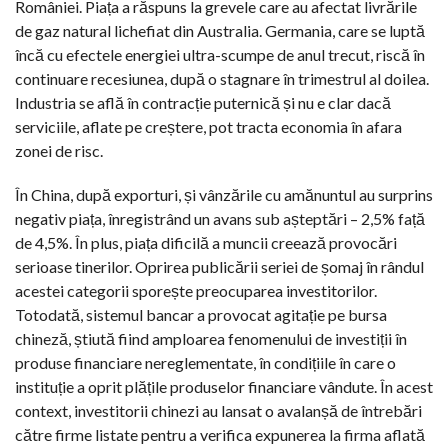
României. Piața a răspuns la grevele care au afectat livrările
de gaz natural lichefiat din Australia. Germania, care se luptă
încă cu efectele energiei ultra-scumpe de anul trecut, riscă în
continuare recesiunea, după o stagnare în trimestrul al doilea.
Industria se află în contracție puternică și nu e clar dacă
serviciile, aflate pe creștere, pot tracta economia în afara
zonei de risc.
În China, după exporturi, și vânzările cu amănuntul au surprins
negativ piața, înregistrând un avans sub așteptări – 2,5% față
de 4,5%. În plus, piața dificilă a muncii creează provocări
serioase tinerilor. Oprirea publicării seriei de șomaj în rândul
acestei categorii sporește preocuparea investitorilor.
Totodată, sistemul bancar a provocat agitație pe bursa
chineză, știută fiind amploarea fenomenului de investiții în
produse financiare nereglementate, în condițiile în care o
instituție a oprit plățile produselor financiare vândute. În acest
context, investitorii chinezi au lansat o avalanșă de întrebări
către firme listate pentru a verifica expunerea la firma aflată