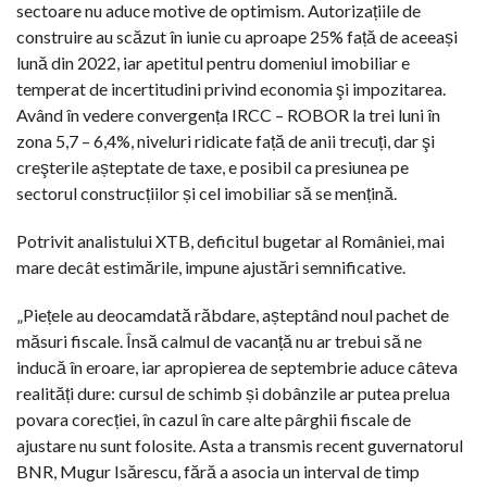
sectoare nu aduce motive de optimism. Autorizațiile de
construire au scăzut în iunie cu aproape 25% față de aceeași
lună din 2022, iar apetitul pentru domeniul imobiliar e
temperat de incertitudini privind economia şi impozitarea.
Având în vedere convergența IRCC – ROBOR la trei luni în
zona 5,7 – 6,4%, niveluri ridicate față de anii trecuți, dar şi
creşterile așteptate de taxe, e posibil ca presiunea pe
sectorul construcțiilor și cel imobiliar să se mențină.
Potrivit analistului XTB, deficitul bugetar al României, mai
mare decât estimările, impune ajustări semnificative.
„Piețele au deocamdată răbdare, așteptând noul pachet de
măsuri fiscale. Însă calmul de vacanță nu ar trebui să ne
inducă în eroare, iar apropierea de septembrie aduce câteva
realități dure: cursul de schimb și dobânzile ar putea prelua
povara corecției, în cazul în care alte pârghii fiscale de
ajustare nu sunt folosite. Asta a transmis recent guvernatorul
BNR, Mugur Isărescu, fără a asocia un interval de timp