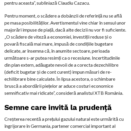
pentru aceasta”, subliniază Claudiu Cazacu.
Pentru moment, o scădere a dobânzii de referință nu se află
pe masa posibilităților. Avertismentul vine chiar în sensul unor
majorări impuse de piață, dacă alte decizii nu vor fi suficiente.
„O scădere de viteză a economiei, investiții reduse și o
povară fiscală mai mare, impusă de condițiile bugetare
delicate, ar însemna că, în anumite sectoare, perioada
următoare s-ar putea resimți ca o recesiune. Incertitudinile
din plan extern, adăugate nevoii de a corecta dezechilibre
(deficit bugetar și de cont curent) impun măsuri de re-
echilibrare bine calculate. În lipsa acestora, o schimbare
bruscă a abordării piețelor ar aduce costuri economice
semnificativ mai ridicate”, consideră analistul XTB România.
Semne care invită la prudență
Creșterea recentă a prețului gazului natural este urmărită cu
îngrijorare în Germania, partener comercial important al