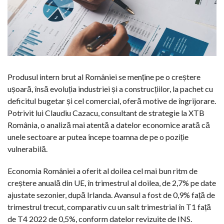
Produsul intern brut al României se menține pe o creștere
ușoară, însă evoluția industriei și a construcțiilor, la pachet cu
deficitul bugetar și cel comercial, oferă motive de îngrijorare.
Potrivit lui Claudiu Cazacu, consultant de strategie la XTB
România, o analiză mai atentă a datelor economice arată că
unele sectoare ar putea începe toamna de pe o poziție
vulnerabilă.
Economia României a oferit al doilea cel mai bun ritm de
creștere anuală din UE, în trimestrul al doilea, de 2,7% pe date
ajustate sezonier, după Irlanda. Avansul a fost de 0,9% față de
trimestrul trecut, comparativ cu un salt trimestrial în T1 față
de T4 2022 de 0,5%, conform datelor revizuite de INS.