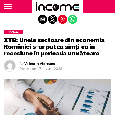
Exit mobile version
ANALIZE
XTB: Unele sectoare din economia
României s-ar putea simți ca în
recesiune în perioada următoare
By
Valentin Vioreanu
Posted on
17 august 2023