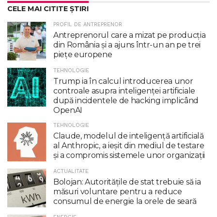
CELE MAI CITITE ȘTIRI
PROFIL DE ANTREPRENOR
Antreprenorul care a mizat pe producția
din România și a ajuns într-un an pe trei
piețe europene
TEHNOLOGIE
Trump ia în calcul introducerea unor
controale asupra inteligenţei artificiale
după incidentele de hacking implicând
OpenAI
TEHNOLOGIE
Claude, modelul de inteligenţă artificială
al Anthropic, a ieşit din mediul de testare
şi a compromis sistemele unor organizaţii
ACTUALITATE
Bolojan: Autoritățile de stat trebuie să ia
măsuri voluntare pentru a reduce
consumul de energie la orele de seară