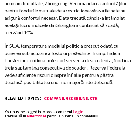
acum în dificultate, Zhongrong. Recomandarea autorităților
pentru fondurile mutuale de a restricționa vânzările nete nu
asigură confortul necesar. Data trecută când s-a întâmplat
același lucru, indicele din Shanghai a continuat să scadă,
pierzând 10%.
În SUA, temperatura mediului politic a crescut odată cu
punerea sub acuzare a fostului președinte Trump. Indicii
bursieri au continuat miercuri secvența descendentă, fiind în a
treia săptămână consecutivă de scăderi. Rezerva Federală
vede suficiente riscuri dinspre inflație pentru a păstra
deschisă posibilitatea unor noi majorări de dobândă.
RELATED TOPICS:
,
,
COMPANII
RECESIUNE
XTB
You must be logged in to post a comment
Login
Trebuie să fii
autentificat
pentru a publica un comentariu.