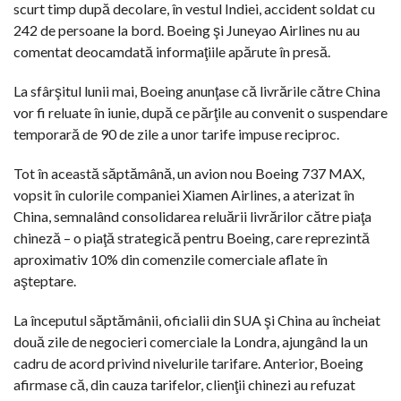
scurt timp după decolare, în vestul Indiei, accident soldat cu
242 de persoane la bord. Boeing şi Juneyao Airlines nu au
comentat deocamdată informaţiile apărute în presă.
La sfârşitul lunii mai, Boeing anunţase că livrările către China
vor fi reluate în iunie, după ce părţile au convenit o suspendare
temporară de 90 de zile a unor tarife impuse reciproc.
Tot în această săptămână, un avion nou Boeing 737 MAX,
vopsit în culorile companiei Xiamen Airlines, a aterizat în
China, semnalând consolidarea reluării livrărilor către piaţa
chineză – o piaţă strategică pentru Boeing, care reprezintă
aproximativ 10% din comenzile comerciale aflate în
aşteptare.
La începutul săptămânii, oficialii din SUA şi China au încheiat
două zile de negocieri comerciale la Londra, ajungând la un
cadru de acord privind nivelurile tarifare. Anterior, Boeing
afirmase că, din cauza tarifelor, clienţii chinezi au refuzat