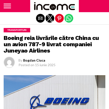
Exit mobile version
TRANSPORTURI
Boeing reia livrările către China cu
un avion 787-9 livrat companiei
Juneyao Airlines
By
Bogdan Ciuca
Posted on
15 iunie 2025