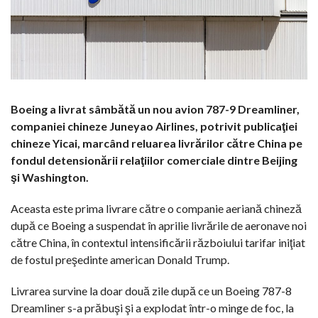
Boeing a livrat sâmbătă un nou avion 787-9 Dreamliner,
companiei chineze Juneyao Airlines, potrivit publicaţiei
chineze Yicai, marcând reluarea livrărilor către China pe
fondul detensionării relaţiilor comerciale dintre Beijing
şi Washington.
Aceasta este prima livrare către o companie aeriană chineză
după ce Boeing a suspendat în aprilie livrările de aeronave noi
către China, în contextul intensificării războiului tarifar iniţiat
de fostul preşedinte american Donald Trump.
Livrarea survine la doar două zile după ce un Boeing 787-8
Dreamliner s-a prăbuşi şi a explodat într-o minge de foc, la