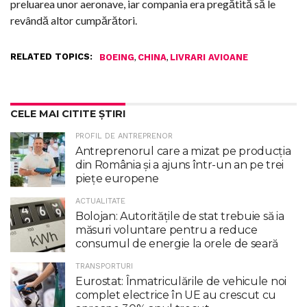
preluarea unor aeronave, iar compania era pregătită să le
revândă altor cumpărători.
RELATED TOPICS:
,
,
BOEING
CHINA
LIVRARI AVIOANE
CELE MAI CITITE ȘTIRI
PROFIL DE ANTREPRENOR
Antreprenorul care a mizat pe producția
din România și a ajuns într-un an pe trei
piețe europene
ACTUALITATE
Bolojan: Autoritățile de stat trebuie să ia
măsuri voluntare pentru a reduce
consumul de energie la orele de seară
TRANSPORTURI
Eurostat: Înmatriculările de vehicule noi
complet electrice în UE au crescut cu