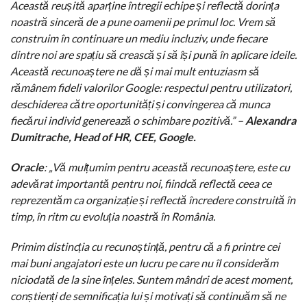
Această reușită aparține întregii echipe și reflectă dorința
noastră sinceră de a pune oamenii pe primul loc. Vrem să
construim în continuare un mediu incluziv, unde fiecare
dintre noi are spațiu să crească și să își pună în aplicare ideile.
Această recunoaștere ne dă și mai mult entuziasm să
rămânem fideli valorilor Google: respectul pentru utilizatori,
deschiderea către oportunități și convingerea că munca
fiecărui individ generează o schimbare pozitivă.” –
Alexandra
Dumitrache, Head of HR, CEE, Google.
Oracle
: „
Vă mulțumim pentru această recunoaștere, este cu
adevărat importantă pentru noi, fiindcă reflectă ceea ce
reprezentăm ca organizație și reflectă încredere construită în
timp, în ritm cu evoluția noastră în România.
Primim distincția cu recunoștință, pentru că a fi printre cei
mai buni angajatori este un lucru pe care nu îl considerăm
niciodată de la sine înțeles. Suntem mândri de acest moment,
conștienți de semnificația lui și motivați să continuăm să ne