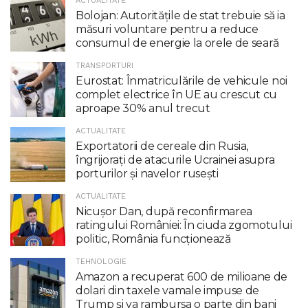
ACTUALITATE
Bolojan: Autoritățile de stat trebuie să ia
măsuri voluntare pentru a reduce
consumul de energie la orele de seară
TRANSPORTURI
Eurostat: Înmatriculările de vehicule noi
complet electrice în UE au crescut cu
aproape 30% anul trecut
ACTUALITATE
Exportatorii de cereale din Rusia,
îngrijorați de atacurile Ucrainei asupra
porturilor și navelor rusești
ACTUALITATE
Nicuşor Dan, după reconfirmarea
ratingului României: În ciuda zgomotului
politic, România funcţionează
TEHNOLOGIE
Amazon a recuperat 600 de milioane de
dolari din taxele vamale impuse de
Trump şi va rambursa o parte din bani