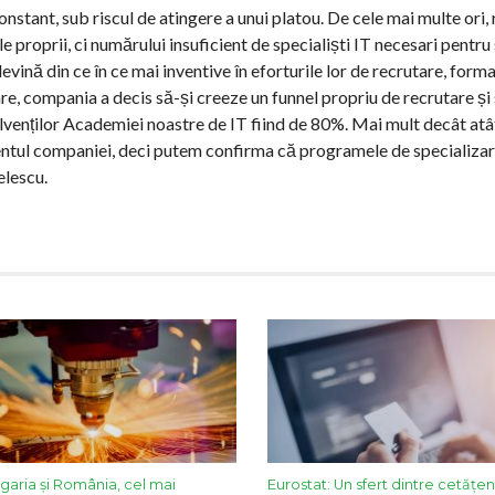
tant, sub riscul de atingere a unui platou. De cele mai multe ori, r
e proprii, ci numărului insuficient de specialiști IT necesari pentru
ină din ce în ce mai inventive în eforturile lor de recrutare, formar
țare, compania a decis să-și creeze un funnel propriu de recrutare și
olvenților Academiei noastre de IT fiind de 80%. Mai mult decât atât
ntul companiei, deci putem confirma că programele de specializare
elescu.
lgaria și România, cel mai
Eurostat: Un sfert dintre cetățe