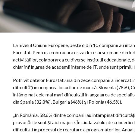
La nivelul Uniunii Europene, peste 6 din 10 companii au întâmp
Eurostat. Pentru a contracara criza de resurse umane din indu
activităților, colaborarea cu diverse instituții educaționale
chiar înființarea de academii interne de IT, unde sunt primiți
Potrivit datelor Eurostat, una din zece companii a încercat 
dificultăți în ocuparea locurilor de muncă. Slovenia (78%),
întâmpinat cele mai mari dificultăți în angajarea de specialiș
din Spania (32.8%), Bulgaria (46%) și Polonia (46.5%).
„În România, 58.6% dintre companii au întâmpinat dificultăți 
provocările sunt și aici majore. În ciuda valului de concedi
dificultăți în procesul de recrutare a programatorilor. Anual