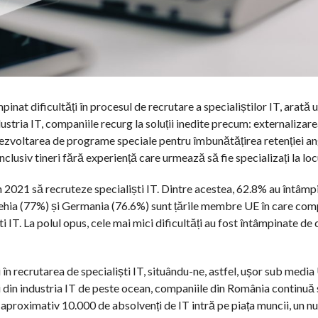
inat dificultăți în procesul de recrutare a specialiștilor IT, arată 
stria IT, companiile recurg la soluții inedite precum: externalizar
, dezvoltarea de programe speciale pentru îmbunătățirea retenției ang
 inclusiv tineri fără experiență care urmează să fie specializați la l
în 2021 să recruteze specialiști IT. Dintre acestea, 62.8% au întâmp
 Cehia (77%) și Germania (76.6%) sunt țările membre UE în care com
ti IT. La polul opus, cele mai mici dificultăți au fost întâmpinate de
în recrutarea de specialiști IT, situându-ne, astfel, ușor sub media 
eri din industria IT de peste ocean, companiile din România continuă
, aproximativ 10.000 de absolvenți de IT intră pe piața muncii, un 