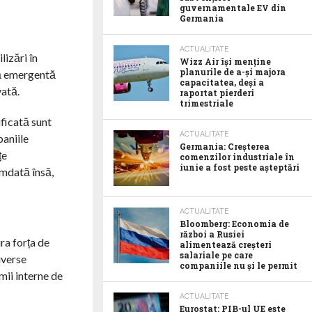
guvernamentale EV din
Germania
ACTUALITATE
lizări în
Wizz Air își menține
planurile de a-și majora
ță emergentă
capacitatea, deși a
vată.
raportat pierderi
trimestriale
ificată sunt
ACTUALITATE
paniile
Germania: Creșterea
țe
comenzilor industriale în
iunie a fost peste așteptări
amdată însă,
ACTUALITATE
Bloomberg: Economia de
război a Rusiei
ra forța de
alimentează creșteri
salariale pe care
iverse
companiile nu și le permit
mii interne de
ACTUALITATE
Eurostat: PIB-ul UE este