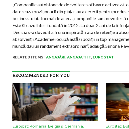
„Companiile autohtone de dezvoltare software activează, cons
datorează poziționării din piață sau a cererii pentru produsel
business-ului. Tocmai de aceea, companiile sunt nevoite să dev
Este și cazul htss, fondată în 2012. La doar 2 ani de la înfiin
Decizia s-a dovedit a fi una inspirată, rata de retenție a abs
absolvenții Academiei ocupă astăzi poziții în top manageme
muncă dau un randament extraordinar”, adaugă Simona Pav
RELATED ITEMS:
ANGAJĂRI
,
ANGAJATI IT
,
EUROSTAT
RECOMMENDED FOR YOU
Eurostat: România, Belgia și Germania,
Eurostat: Bu