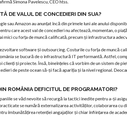
, afirmă Simona Pavelescu, CEO htss.
TĂ DE VALUL DE CONCEDIERI DIN SUA?
le sau Amazon au anunțat încă din primele luni ale anului disponibi
pentru care acest val de concedieri nu afectează, momentan, o pia
 mici cu forța de muncă calificată, precum și infrastructura adec
dezvoltare software și outsourcing. Costurile cu forța de muncă cal
 România se bucură de o infrastructură IT performantă. Astfel, com
 clienți și proiecte. Însă, bineînțeles că vorbim de un sistem de pie
edieri de peste ocean să-și facă apariția și la nivel regional. Deoc
IN ROMÂNIA DEFICITUL DE PROGRAMATORI?
aniile se văd nevoite să recurgă la tactici inedite pentru a-și asigu
racticate se numără externalizarea activităților, colaborarea cu d
tru îmbunătățirea retenției angajaților și chiar înființarea de acade