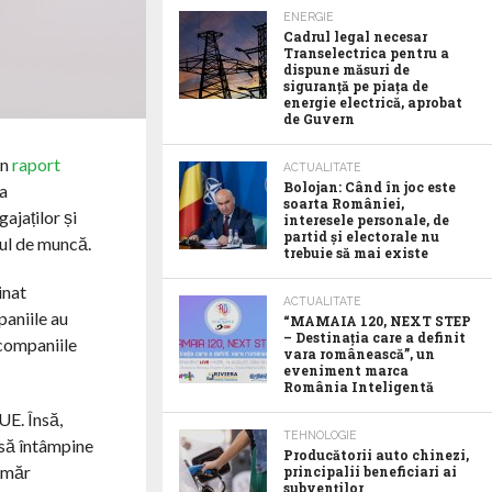
ENERGIE
Cadrul legal necesar
Transelectrica pentru a
dispune măsuri de
siguranță pe piața de
energie electrică, aprobat
de Guvern
un
raport
ACTUALITATE
Bolojan: Când în joc este
ea
soarta României,
ajaților și
interesele personale, de
partid și electorale nu
ocul de muncă.
trebuie să mai existe
inat
ACTUALITATE
paniile au
“MAMAIA 120, NEXT STEP
– Destinația care a definit
 companiile
vara românească”, un
eveniment marca
România Inteligentă
UE. Însă,
TEHNOLOGIE
 să întâmpine
Producătorii auto chinezi,
număr
principalii beneficiari ai
subvenților