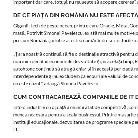
important dar care, totuși, nu reușește să acopere cererea”
DE CE PIAȚA DIN ROMÂNIA NU ESTE AFECTA
Giganții tech de peste ocean, printre care Oracle, Meta, Goog
masă. Potrivit Simonei Pavelescu, există mai multe motive 
precum România, printre acestea numărându-se costurile mai
„Țara noastră continuă să fie o destinație atractivă pentru 
mai mici decât în economiile dezvoltate și, în același timp,
autohtone continuă să atragă chiar și în această perioadă noi
interdependente și nu excludem ca ecouri ale valului de conc
nu este cazul ”, adaugă Simona Pavelescu.
CUM CONTRACAREAZĂ COMPANIILE DE IT D
Într-o industrie cu o piață a muncii atât de competitivă, comp
muncă necesară pentru a scala businessul. Printre măsurile p
instituții educaționale, dezvoltarea de programe speciale pen
IT.