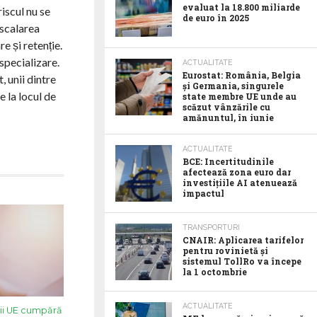
evaluat la 18.800 miliarde
iscul nu se
de euro în 2025
 scalarea
e și retenție.
 specializare.
ACTUALITATE
Eurostat: România, Belgia
, unii dintre
și Germania, singurele
 la locul de
state membre UE unde au
scăzut vânzările cu
amănuntul, în iunie
ACTUALITATE
BCE: Incertitudinile
afectează zona euro dar
investițiile AI atenuează
impactul
TRANSPORTURI
CNAIR: Aplicarea tarifelor
pentru rovinietă și
sistemul TollRo va începe
la 1 octombrie
ACTUALITATE
nii UE cumpără