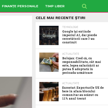
FINANȚE PERSONALE
TIMP LIBER
CELE MAI RECENTE ȘTIRI
TEHNOLOGIE
Google îşi extinde
imperiul AI, dar pierde
cercetătorii care l-au
construit
ACTUALITATE
Bolojan: Cred că, cu
responsabilitate, cât mai
este, legea salarizării ar
putea fi adoptată în
perioada următoare
ACTUALITATE
Eurostat: Exporturile UE de
bere în afara blocului
comunitar au scăzut cu
11% anul trecut