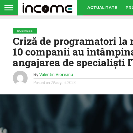
ACTUALITATE
PR
BUSINESS
Criză de programatori la 
10 companii au întâmpinat
angajarea de specialiști I
By
Valentin Vioreanu
Posted on
29 august 2023