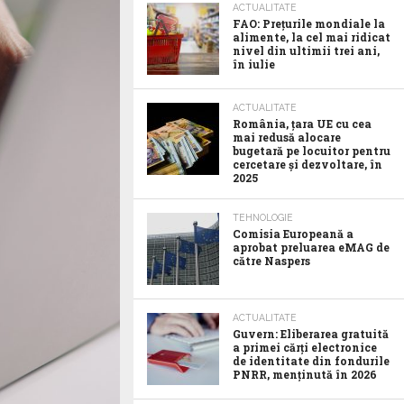
ACTUALITATE
FAO: Prețurile mondiale la
alimente, la cel mai ridicat
nivel din ultimii trei ani,
în iulie
ACTUALITATE
România, țara UE cu cea
mai redusă alocare
bugetară pe locuitor pentru
cercetare și dezvoltare, în
2025
TEHNOLOGIE
Comisia Europeană a
aprobat preluarea eMAG de
către Naspers
ACTUALITATE
Guvern: Eliberarea gratuită
a primei cărți electronice
de identitate din fondurile
PNRR, menținută în 2026