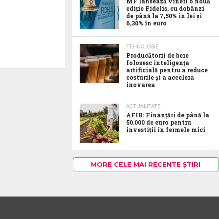
MF lansează vineri o nouă
ediție Fidelis, cu dobânzi
de până la 7,50% în lei și
6,30% în euro
TEHNOLOGIE
Producătorii de bere
folosesc inteligența
artificială pentru a reduce
costurile și a accelera
inovarea
ACTUALITATE
AFIR: Finanțări de până la
50.000 de euro pentru
investiții în fermele mici
MORE CELE MAI RECENTE ȘTIRI