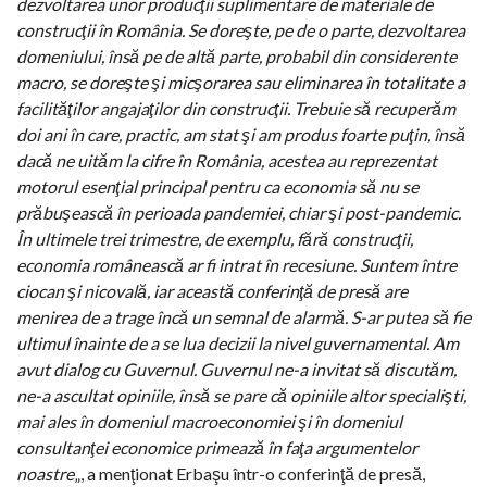
dezvoltarea unor producţii suplimentare de materiale de
construcţii în România. Se doreşte, pe de o parte, dezvoltarea
domeniului, însă pe de altă parte, probabil din considerente
macro, se doreşte şi micşorarea sau eliminarea în totalitate a
facilităţilor angajaţilor din construcţii. Trebuie să recuperăm
doi ani în care, practic, am stat şi am produs foarte puţin, însă
dacă ne uităm la cifre în România, acestea au reprezentat
motorul esenţial principal pentru ca economia să nu se
prăbuşească în perioada pandemiei, chiar şi post-pandemic.
În ultimele trei trimestre, de exemplu, fără construcţii,
economia românească ar fi intrat în recesiune. Suntem între
ciocan şi nicovală, iar această conferinţă de presă are
menirea de a trage încă un semnal de alarmă. S-ar putea să fie
ultimul înainte de a se lua decizii la nivel guvernamental. Am
avut dialog cu Guvernul. Guvernul ne-a invitat să discutăm,
ne-a ascultat opiniile, însă se pare că opiniile altor specialişti,
mai ales în domeniul macroeconomiei şi în domeniul
consultanţei economice primează în faţa argumentelor
noastre
„, a menţionat Erbaşu într-o conferinţă de presă,