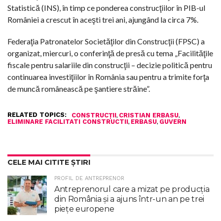
Statistică (INS), în timp ce ponderea construcţiilor în PIB-ul
României a crescut în aceşti trei ani, ajungând la circa 7%.
Federaţia Patronatelor Societăţilor din Construcţii (FPSC) a
organizat, miercuri, o conferinţă de presă cu tema „Facilităţile
fiscale pentru salariile din construcţii – decizie politică pentru
continuarea investiţiilor în România sau pentru a trimite forţa
de muncă românească pe şantiere străine”.
RELATED TOPICS:
,
,
CONSTRUCȚII
CRISTIAN ERBASU
,
,
ELIMINARE FACILITATI CONSTRUCTII
ERBASU
GUVERN
CELE MAI CITITE ȘTIRI
PROFIL DE ANTREPRENOR
Antreprenorul care a mizat pe producția
din România și a ajuns într-un an pe trei
piețe europene