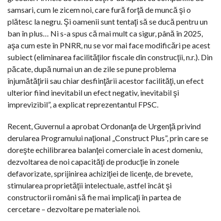
samsari, cum le zicem noi, care fură forţă de muncă şi o
plătesc la negru. Şi oamenii sunt tentaţi să se ducă pentru un
ban în plus… Ni s-a spus că mai mult ca sigur, până în 2025,
aşa cum este în PNRR, nu se vor mai face modificări pe acest
subiect (eliminarea facilităţilor fiscale din construcţii, n.r.). Din
păcate, după numai un an de zile se pune problema
înjumătăţirii sau chiar desfiinţării acestor facilităţi, un efect
ulterior fiind inevitabil un efect negativ, inevitabil şi
imprevizibil”, a explicat reprezentantul FPSC.
Recent, Guvernul a aprobat Ordonanţa de Urgenţă privind
derularea Programului naţional „Construct Plus”, prin care se
doreşte echilibrarea balanţei comerciale în acest domeniu,
dezvoltarea de noi capacităţi de producţie în zonele
defavorizate, sprijinirea achiziţiei de licenţe, de brevete,
stimularea proprietăţii intelectuale, astfel încât şi
constructorii români să fie mai implicaţi în partea de
cercetare – dezvoltare pe materiale noi.