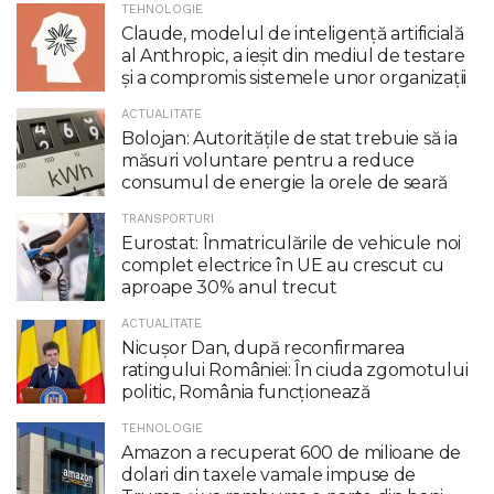
TEHNOLOGIE
Claude, modelul de inteligenţă artificială
al Anthropic, a ieşit din mediul de testare
şi a compromis sistemele unor organizaţii
ACTUALITATE
Bolojan: Autoritățile de stat trebuie să ia
măsuri voluntare pentru a reduce
consumul de energie la orele de seară
TRANSPORTURI
Eurostat: Înmatriculările de vehicule noi
complet electrice în UE au crescut cu
aproape 30% anul trecut
ACTUALITATE
Nicuşor Dan, după reconfirmarea
ratingului României: În ciuda zgomotului
politic, România funcţionează
TEHNOLOGIE
Amazon a recuperat 600 de milioane de
dolari din taxele vamale impuse de