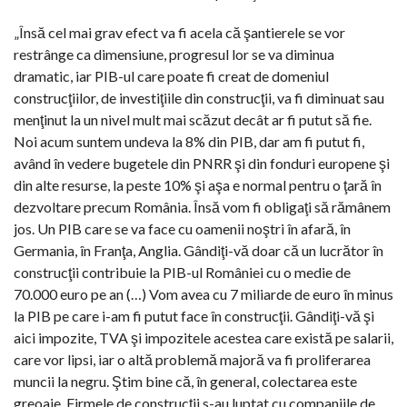
„Însă cel mai grav efect va fi acela că şantierele se vor
restrânge ca dimensiune, progresul lor se va diminua
dramatic, iar PIB-ul care poate fi creat de domeniul
construcţiilor, de investiţiile din construcţii, va fi diminuat sau
menţinut la un nivel mult mai scăzut decât ar fi putut să fie.
Noi acum suntem undeva la 8% din PIB, dar am fi putut fi,
având în vedere bugetele din PNRR şi din fonduri europene şi
din alte resurse, la peste 10% şi aşa e normal pentru o ţară în
dezvoltare precum România. Însă vom fi obligaţi să rămânem
jos. Un PIB care se va face cu oamenii noştri în afară, în
Germania, în Franţa, Anglia. Gândiţi-vă doar că un lucrător în
construcţii contribuie la PIB-ul României cu o medie de
70.000 euro pe an (…) Vom avea cu 7 miliarde de euro în minus
la PIB pe care i-am fi putut face în construcţii. Gândiţi-vă şi
aici impozite, TVA şi impozitele acestea care există pe salarii,
care vor lipsi, iar o altă problemă majoră va fi proliferarea
muncii la negru. Ştim bine că, în general, colectarea este
greoaie. Firmele de construcţii s-au luptat cu companiile de