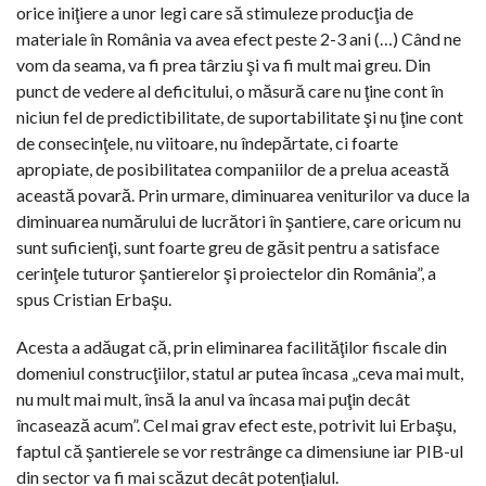
orice iniţiere a unor legi care să stimuleze producţia de
materiale în România va avea efect peste 2-3 ani (…) Când ne
vom da seama, va fi prea târziu şi va fi mult mai greu. Din
punct de vedere al deficitului, o măsură care nu ţine cont în
niciun fel de predictibilitate, de suportabilitate şi nu ţine cont
de consecinţele, nu viitoare, nu îndepărtate, ci foarte
apropiate, de posibilitatea companiilor de a prelua această
această povară. Prin urmare, diminuarea veniturilor va duce la
diminuarea numărului de lucrători în şantiere, care oricum nu
sunt suficienţi, sunt foarte greu de găsit pentru a satisface
cerinţele tuturor şantierelor şi proiectelor din România”, a
spus Cristian Erbaşu.
Acesta a adăugat că, prin eliminarea facilităţilor fiscale din
domeniul construcţiilor, statul ar putea încasa „ceva mai mult,
nu mult mai mult, însă la anul va încasa mai puţin decât
încasează acum”. Cel mai grav efect este, potrivit lui Erbaşu,
faptul că şantierele se vor restrânge ca dimensiune iar PIB-ul
din sector va fi mai scăzut decât potenţialul.