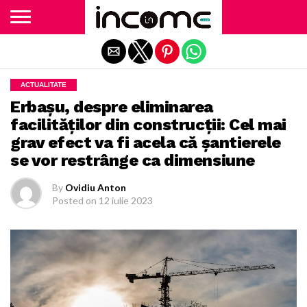
Exit mobile version
ACTUALITATE
Erbaşu, despre eliminarea
facilităţilor din construcţii: Cel mai
grav efect va fi acela că şantierele
se vor restrânge ca dimensiune
By
Ovidiu Anton
Posted on
12 iulie 2023