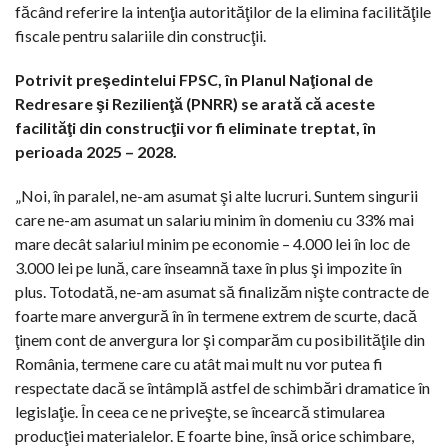
făcând referire la intenţia autorităţilor de la elimina facilităţile
fiscale pentru salariile din construcţii.
Potrivit preşedintelui FPSC, în Planul Naţional de
Redresare şi Rezilienţă (PNRR) se arată că aceste
facilităţi din construcţii vor fi eliminate treptat, în
perioada 2025 – 2028.
„Noi, în paralel, ne-am asumat şi alte lucruri. Suntem singurii
care ne-am asumat un salariu minim în domeniu cu 33% mai
mare decât salariul minim pe economie – 4.000 lei în loc de
3.000 lei pe lună, care înseamnă taxe în plus şi impozite în
plus. Totodată, ne-am asumat să finalizăm nişte contracte de
foarte mare anvergură în în termene extrem de scurte, dacă
ţinem cont de anvergura lor şi comparăm cu posibilităţile din
România, termene care cu atât mai mult nu vor putea fi
respectate dacă se întâmplă astfel de schimbări dramatice în
legislaţie. În ceea ce ne priveşte, se încearcă stimularea
producţiei materialelor. E foarte bine, însă orice schimbare,