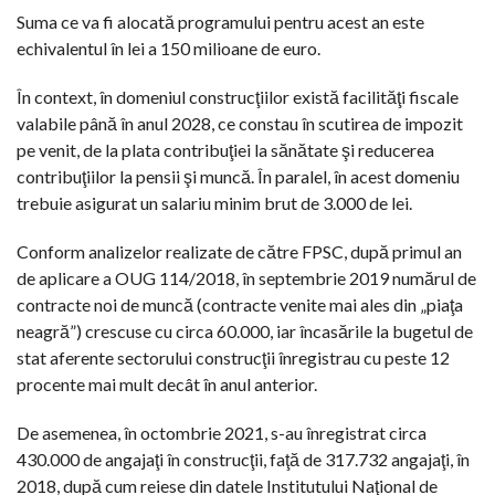
Suma ce va fi alocată programului pentru acest an este
echivalentul în lei a 150 milioane de euro.
În context, în domeniul construcţiilor există facilităţi fiscale
valabile până în anul 2028, ce constau în scutirea de impozit
pe venit, de la plata contribuţiei la sănătate şi reducerea
contribuţiilor la pensii şi muncă. În paralel, în acest domeniu
trebuie asigurat un salariu minim brut de 3.000 de lei.
Conform analizelor realizate de către FPSC, după primul an
de aplicare a OUG 114/2018, în septembrie 2019 numărul de
contracte noi de muncă (contracte venite mai ales din „piaţa
neagră”) crescuse cu circa 60.000, iar încasările la bugetul de
stat aferente sectorului construcţii înregistrau cu peste 12
procente mai mult decât în anul anterior.
De asemenea, în octombrie 2021, s-au înregistrat circa
430.000 de angajaţi în construcţii, faţă de 317.732 angajaţi, în
2018, după cum reiese din datele Institutului Naţional de