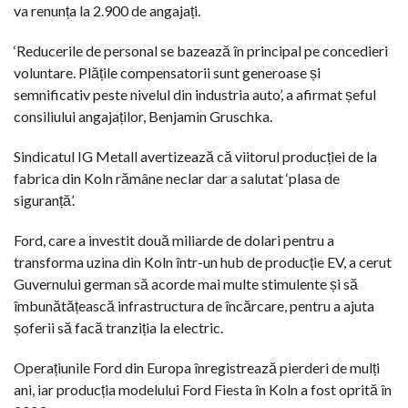
va renunța la 2.900 de angajați.
‘Reducerile de personal se bazează în principal pe concedieri
voluntare. Plățile compensatorii sunt generoase și
semnificativ peste nivelul din industria auto’, a afirmat șeful
consiliului angajaților, Benjamin Gruschka.
Sindicatul IG Metall avertizează că viitorul producției de la
fabrica din Koln rămâne neclar dar a salutat ‘plasa de
siguranță’.
Ford, care a investit două miliarde de dolari pentru a
transforma uzina din Koln într-un hub de producție EV, a cerut
Guvernului german să acorde mai multe stimulente și să
îmbunătățească infrastructura de încărcare, pentru a ajuta
șoferii să facă tranziția la electric.
Operațiunile Ford din Europa înregistrează pierderi de mulți
ani, iar producția modelului Ford Fiesta în Koln a fost oprită în