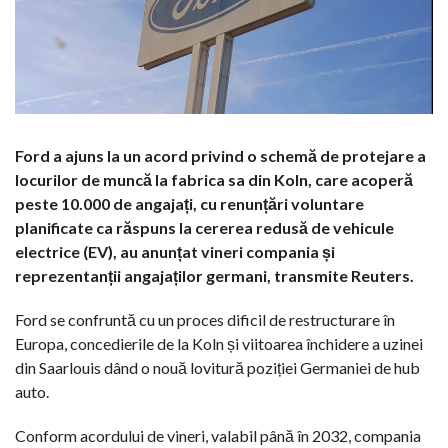
Ford a ajuns la un acord privind o schemă de protejare a
locurilor de muncă la fabrica sa din Koln, care acoperă
peste 10.000 de angajați, cu renunțări voluntare
planificate ca răspuns la cererea redusă de vehicule
electrice (EV), au anunțat vineri compania și
reprezentanții angajaților germani, transmite Reuters.
Ford se confruntă cu un proces dificil de restructurare în
Europa, concedierile de la Koln și viitoarea închidere a uzinei
din Saarlouis dând o nouă lovitură poziției Germaniei de hub
auto.
Conform acordului de vineri, valabil până în 2032, compania