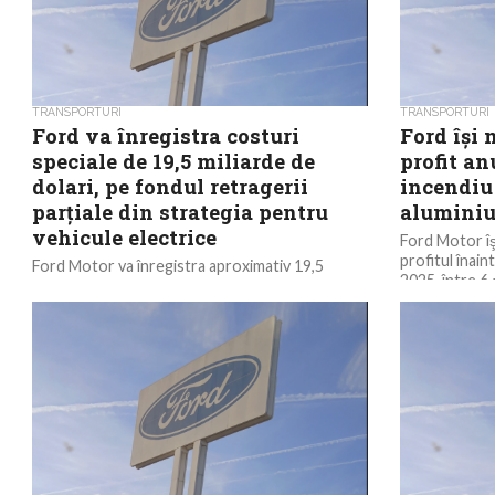
TRANSPORTURI
TRANSPORTURI
Ford va înregistra costuri
Ford îşi
speciale de 19,5 miliarde de
profit a
dolari, pe fondul retragerii
incendiu 
parţiale din strategia pentru
aluminiu
vehicule electrice
Ford Motor îş
profitul înain
Ford Motor va înregistra aproximativ 19,5
2025, între 6 ş
miliarde de dolari în elemente speciale de cost,
ca urmare a restructurării priorităţilor de
afaceri şi...