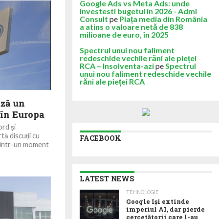
Google Ads vs Meta Ads: unde
investesti bugetul in 2026 - Admi
Consult
pe
Piața media din România
a atins o valoare netă de 838
milioane de euro, în 2025
Spectrul unui nou faliment
redeschide vechile răni ale pieței
RCA – Insolventa-azi
pe
Spectrul
unui nou faliment redeschide vechile
răni ale pieței RCA
ază un
 în Europa
rd și
ă discuții cu
FACEBOOK
t, într-un moment
LATEST NEWS
TEHNOLOGIE
Google îşi extinde
imperiul AI, dar pierde
cercetătorii care l-au