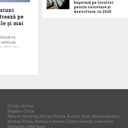
bugetară pe locuitor
pentru cercetare și
siuni
dezvoltare, în 2025
trează pe
le și mai
 lansarea
 vehicule
modele mai
.
Ovidiu Anton
Bogdan Ciucă
Răzvan Amariei, Adrian Stoica, Robert Stan, Bianca Iordan,
Ștefan Etveș, Marius Pandele, Diana Scarlat, Laurențiu
Matache, Iulia Nagy