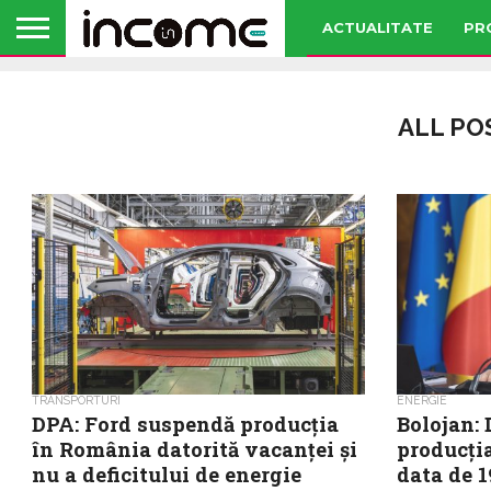
ACTUALITATE
PR
ALL PO
TRANSPORTURI
ENERGIE
DPA: Ford suspendă producția
Bolojan: 
în România datorită vacanței și
producția
nu a deficitului de energie
data de 