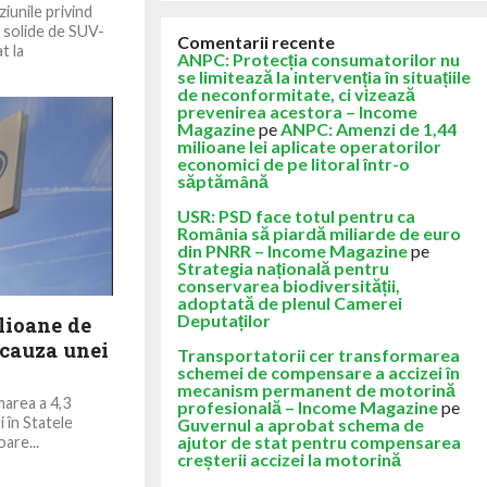
ziunile privind
e solide de SUV-
Comentarii recente
t la
ANPC: Protecția consumatorilor nu
se limitează la intervenția în situațiile
de neconformitate, ci vizează
prevenirea acestora – Income
Magazine
pe
ANPC: Amenzi de 1,44
milioane lei aplicate operatorilor
economici de pe litoral într-o
săptămână
USR: PSD face totul pentru ca
România să piardă miliarde de euro
din PNRR – Income Magazine
pe
Strategia națională pentru
conservarea biodiversității,
adoptată de plenul Camerei
Deputaților
lioane de
 cauza unei
Transportatorii cer transformarea
schemei de compensare a accizei în
mecanism permanent de motorină
area a 4,3
profesională – Income Magazine
pe
 în Statele
Guvernul a aprobat schema de
ajutor de stat pentru compensarea
oare...
creșterii accizei la motorină