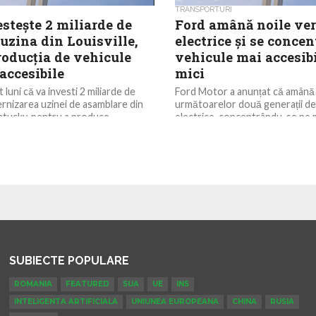
TRANSPORTURI
steşte 2 miliarde de
Ford amână noile ver
 uzina din Louisville,
electrice și se concen
roducţia de vehicule
vehicule mai accesibi
 accesibile
mici
 luni că va investi 2 miliarde de
Ford Motor a anunțat că amână
ernizarea uzinei de asamblare din
următoarelor două generații de
ntucky, pentru a produce...
electrice, concentrându-se pe 
accesibile și mai mici, transmite..
SUBIECTE POPULARE
ROMANIA
FEATURED
SUA
UE
INS
INTELIGENTA ARTIFICIALA
UNIUNEA EUROPEANA
CHINA
RUSIA