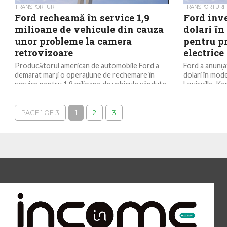
TRANSPORTURI
TRANSPORTURI
Ford recheamă în service 1,9
Ford inve
milioane de vehicule din cauza
dolari în
unor probleme la camera
pentru p
retrovizoare
electrice
Producătorul american de automobile Ford a
Ford a anunţat
demarat marți o operațiune de rechemare în
dolari în mod
service pentru 1,9 milioane de vehicule vândute
Louisville, Ke
la nivel...
PAGE 1 OF 3
1
2
3