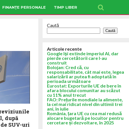
FINANȚE PERSONALE
TIMP LIBER
Caută
Caută
Articole recente
Google îşi extinde imperiul AI, dar
pierde cercetătorii care l-au
construit
Bolojan: Cred că, cu
responsabilitate, cât mai este, legea
salarizării ar putea fi adoptată în
perioada următoare
Eurostat: Exporturile UE de bere în
afara blocului comunitar au scăzut
cu 11% anul trecut
FAO: Prețurile mondiale la alimente,
la cel mai ridicat nivel din ultimii trei
ani, în iulie
reviziunile
România, țara UE cu cea mai redusă
l, după
alocare bugetară pe locuitor pentru
cercetare și dezvoltare, în 2025
 de SUV-uri