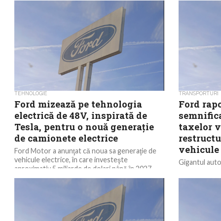
TEHNOLOGIE
TRANSPORTURI
Ford mizează pe tehnologia
Ford rapo
electrică de 48V, inspirată de
semnifica
Tesla, pentru o nouă generaţie
taxelor 
de camionete electrice
restructu
vehicule 
Ford Motor a anunţat că noua sa generaţie de
vehicule electrice, în care investeşte
Gigantul auto
aproximativ 5 miliarde de dolari până în 2027,...
pierderi nete 
restructurării
(EV),...