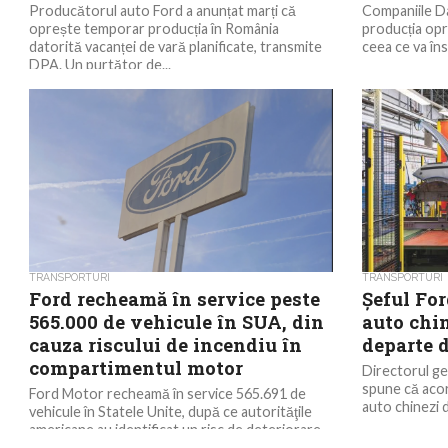
Producătorul auto Ford a anunțat marți că
Companiile Da
oprește temporar producția în România
producția opr
datorită vacanței de vară planificate, transmite
ceea ce va în
DPA. Un purtător de...
TRANSPORTURI
TRANSPORTURI
Ford recheamă în service peste
Șeful For
565.000 de vehicule în SUA, din
auto chin
cauza riscului de incendiu în
departe 
compartimentul motor
Directorul ge
spune că acor
Ford Motor recheamă în service 565.691 de
auto chinezi d
vehicule în Statele Unite, după ce autorităţile
americane au identificat un risc de deteriorare
a...