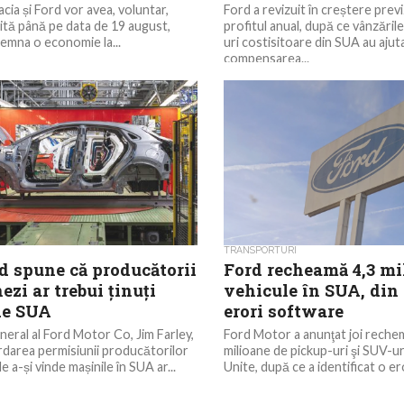
cia și Ford vor avea, voluntar,
Ford a revizuit în creștere previ
ită până pe data de 19 august,
profitul anual, după ce vânzăril
semna o economie la...
uri costisitoare din SUA au ajuta
compensarea...
TRANSPORTURI
d spune că producătorii
Ford recheamă 4,3 mi
ezi ar trebui ținuți
vehicule în SUA, din
de SUA
erori software
neral al Ford Motor Co, Jim Farley,
Ford Motor a anunţat joi rechem
darea permisiunii producătorilor
milioane de pickup-uri şi SUV-uri
e a-și vinde mașinile în SUA ar...
Unite, după ce a identificat o er