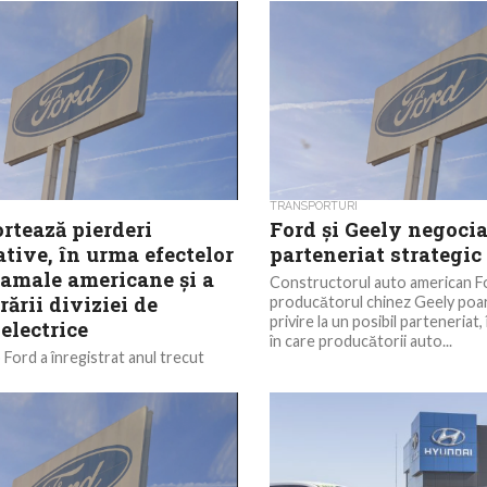
TRANSPORTURI
rtează pierderi
Ford și Geely negoci
tive, în urma efectelor
parteneriat strategic
vamale americane și a
Constructorul auto american Fo
rării diviziei de
producătorul chinez Geely poart
privire la un posibil parteneria
electrice
în care producătorii auto...
 Ford a înregistrat anul trecut
de 8,2 miliarde de dolari, pe fondul
 diviziei de vehicule electrice