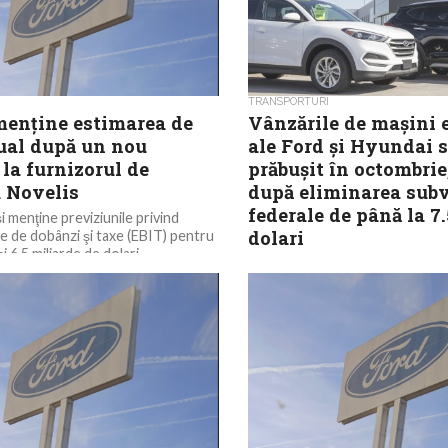
TRANSPORTURI
 menţine estimarea de
Vânzările de maşini e
nual după un nou
ale Ford şi Hyundai 
la furnizorul de
prăbuşit în octombrie
 Novelis
după eliminarea subv
federale de până la 7
i menţine previziunile privind
dolari
te de dobânzi şi taxe (EBIT) pentru
i 6,5 miliarde de dolari,...
Vânzările de vehicule complet e
scăzut drastic în octombrie, du
administraţia Trump a eliminat s
federale de până la 7.500...