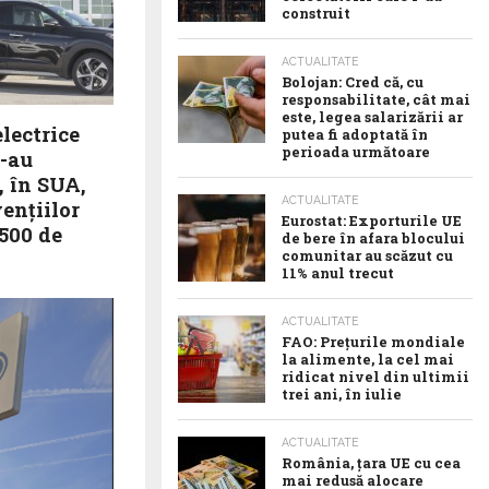
construit
ACTUALITATE
Bolojan: Cred că, cu
responsabilitate, cât mai
este, legea salarizării ar
lectrice
putea fi adoptată în
perioada următoare
s-au
, în SUA,
ACTUALITATE
enţiilor
Eurostat: Exporturile UE
.500 de
de bere în afara blocului
comunitar au scăzut cu
11% anul trecut
lectrice au
pă ce
ACTUALITATE
timulentele
FAO: Prețurile mondiale
la alimente, la cel mai
ridicat nivel din ultimii
trei ani, în iulie
ACTUALITATE
România, țara UE cu cea
mai redusă alocare