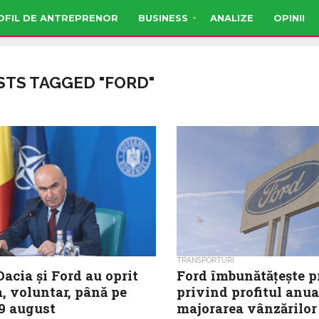
OFIL DE ANTREPRENOR
BUSINESS
ANALIZE
OPINII
STS TAGGED "FORD"
TRANSPORTURI
Dacia și Ford au oprit
Ford îmbunătățește p
, voluntar, până pe
privind profitul anua
19 august
majorarea vânzărilor