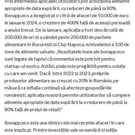
Prin intermediul aplicației, utilizatorii pot achiziționa alimente
apropiate de data expirării, cu reduceri de până la 80%.
Bonapp.eco a înregistrat o cifră de afaceri de 50.000 de euro
în ianuarie 2024, o creștere de 400% față de aceeași perioadă
a anului trecut. De la lansare, aplicația a fost descărcată de
200.000 de ori și a vândut peste 200.000 de pachete
alimentare în București și Cluj-Napoca, echivalentul a 100 de
tone de alimente salvate. „Rezultatele bune ale bonapp.eco
sunt legate de faptul că momentul este potrivit pentru
startup-ul nostru. Astăzi, piața este pregătită pentru soluția
cu care am venit. Dacă între 2022 și 2023, prețurile
produselor alimentare au crescut cu 20% în România, pe
măsură ce inflația continuă să afecteze gospodăriile
românești, aplicația noastră permite utilizatorilor să cumpere
alimente apropiate de data expirării la o reducere de până la
80% față de prețul de retail!”
Bonapp.eco este una dintre cele mai recente afaceri în care
este implicat. Printre investițiile sale se numără și ediția