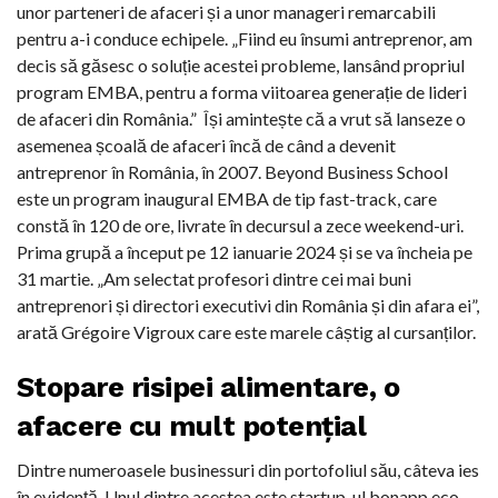
unor parteneri de afaceri și a unor manageri remarcabili
pentru a-i conduce echipele. „Fiind eu însumi antreprenor, am
decis să găsesc o soluție acestei probleme, lansând propriul
program EMBA, pentru a forma viitoarea generație de lideri
de afaceri din România.” Își amintește că a vrut să lanseze o
asemenea școală de afaceri încă de când a devenit
antreprenor în România, în 2007. Beyond Business School
este un program inaugural EMBA de tip fast-track, care
constă în 120 de ore, livrate în decursul a zece weekend-uri.
Prima grupă a început pe 12 ianuarie 2024 și se va încheia pe
31 martie. „Am selectat profesori dintre cei mai buni
antreprenori și directori executivi din România și din afara ei”,
arată Grégoire Vigroux care este marele câștig al cursanților.
Stopare risipei alimentare, o
afacere cu mult potențial
Dintre numeroasele businessuri din portofoliul său, câteva ies
în evidență. Unul dintre acestea este startup-ul bonapp.eco,