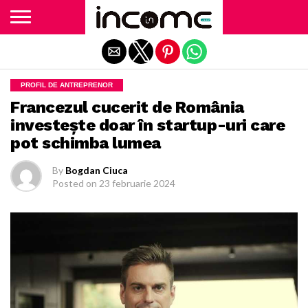
Exit mobile version
PROFIL DE ANTREPRENOR
Francezul cucerit de România
investește doar în startup-uri care
pot schimba lumea
By
Bogdan Ciuca
Posted on
23 februarie 2024