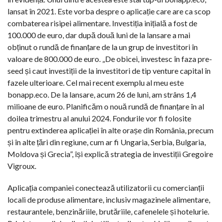
lansat în 2021. Este vorba despre o aplicație care are ca scop
combaterea risipei alimentare. Investiția inițială a fost de
100.000 de euro, dar după două luni de la lansare a mai
obținut o rundă de finanțare de la un grup de investitori în
valoare de 800.000 de euro. „De obicei, investesc în faza pre-
seed și caut investiții de la investitori de tip venture capital în
fazele ulterioare. Cel mai recent exemplu al meu este
bonapp.eco. De la lansare, acum 26 de luni, am strâns 1,4
milioane de euro. Planificăm o nouă rundă de finanțare în al
doilea trimestru al anului 2024. Fondurile vor fi folosite
pentru extinderea aplicației în alte orașe din România, precum
și în alte țări din regiune, cum ar fi Ungaria, Serbia, Bulgaria,
Moldova și Grecia”, își explică strategia de investiții Gregoire
Vigroux.
Aplicația companiei conectează utilizatorii cu comercianții
locali de produse alimentare, inclusiv magazinele alimentare,
restaurantele, benzinăriile, brutăriile, cafenelele și hotelurie.