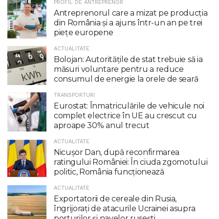
PROFIL DE ANTREPRENOR
Antreprenorul care a mizat pe producția
din România și a ajuns într-un an pe trei
piețe europene
ACTUALITATE
Bolojan: Autoritățile de stat trebuie să ia
măsuri voluntare pentru a reduce
consumul de energie la orele de seară
TRANSPORTURI
Eurostat: Înmatriculările de vehicule noi
complet electrice în UE au crescut cu
aproape 30% anul trecut
ACTUALITATE
Nicuşor Dan, după reconfirmarea
ratingului României: În ciuda zgomotului
politic, România funcţionează
ACTUALITATE
Exportatorii de cereale din Rusia,
îngrijorați de atacurile Ucrainei asupra
porturilor și navelor rusești