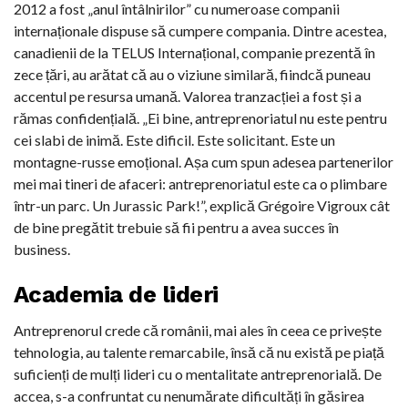
2012 a fost „anul întâlnirilor” cu numeroase companii
internaționale dispuse să cumpere compania. Dintre acestea,
canadienii de la TELUS Internațional, companie prezentă în
zece țări, au arătat că au o viziune similară, fiindcă puneau
accentul pe resursa umană. Valorea tranzacției a fost și a
rămas confidențială. „Ei bine, antreprenoriatul nu este pentru
cei slabi de inimă. Este dificil. Este solicitant. Este un
montagne-russe emoțional. Așa cum spun adesea partenerilor
mei mai tineri de afaceri: antreprenoriatul este ca o plimbare
într-un parc. Un Jurassic Park!”, explică Grégoire Vigroux cât
de bine pregătit trebuie să fii pentru a avea succes în
business.
Academia de lideri
Antreprenorul crede că românii, mai ales în ceea ce privește
tehnologia, au talente remarcabile, însă că nu există pe piață
suficienți de mulți lideri cu o mentalitate antreprenorială. De
accea, s-a confruntat cu nenumărate dificultăți în găsirea