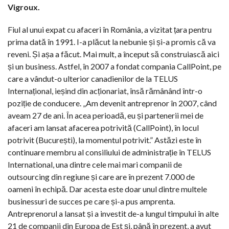
Vigroux.
Fiul al unui expat cu afaceri în România, a vizitat țara pentru
prima dată în 1991. I-a plăcut la nebunie și și-a promis că va
reveni. Și așa a făcut. Mai mult, a început să construiască aici
și un business. Astfel, în 2007 a fondat compania CallPoint, pe
care a vândut-o ulterior canadienilor de la TELUS
Internațional, ieșind din acționariat, însă rămânând într-o
poziție de conducere. „Am devenit antreprenor în 2007, când
aveam 27 de ani. În acea perioadă, eu și partenerii mei de
afaceri am lansat afacerea potrivită (CallPoint), în locul
potrivit (București), la momentul potrivit.” Astăzi este în
continuare membru al consiliului de administrație în TELUS
International, una dintre cele mai mari companii de
outsourcing din regiune și care are în prezent 7.000 de
oameni în echipă. Dar acesta este doar unul dintre multele
businessuri de succes pe care și-a pus amprenta.
Antreprenorul a lansat și a investit de-a lungul timpului în alte
21 de companii din Europa de Est și, până în prezent, a avut