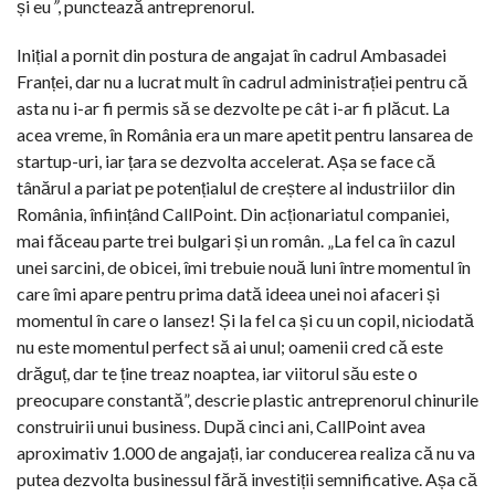
și eu
”
, punctează antreprenorul.
Inițial a pornit din postura de angajat în cadrul Ambasadei
Franței, dar nu a lucrat mult în cadrul administrației pentru că
asta nu i-ar fi permis să se dezvolte pe cât i-ar fi plăcut. La
acea vreme, în România era un mare apetit pentru lansarea de
startup-uri, iar țara se dezvolta accelerat. Așa se face că
tânărul a pariat pe potențialul de creștere al industriilor din
România, înființând CallPoint. Din acționariatul companiei,
mai făceau parte trei bulgari și un român. „La fel ca în cazul
unei sarcini, de obicei, îmi trebuie nouă luni între momentul în
care îmi apare pentru prima dată ideea unei noi afaceri și
momentul în care o lansez! Și la fel ca și cu un copil, niciodată
nu este momentul perfect să ai unul; oamenii cred că este
drăguț, dar te ține treaz noaptea, iar viitorul său este o
preocupare constantă”, descrie plastic antreprenorul chinurile
construirii unui business. După cinci ani, CallPoint avea
aproximativ 1.000 de angajați, iar conducerea realiza că nu va
putea dezvolta businessul fără investiții semnificative. Așa că