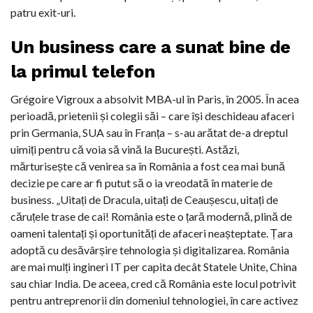
patru exit-uri.
Un business care a sunat bine de
la primul telefon
Grégoire Vigroux a absolvit MBA-ul în Paris, în 2005. În acea
perioadă, prietenii și colegii săi – care își deschideau afaceri
prin Germania, SUA sau în Franța – s-au arătat de-a dreptul
uimiți pentru că voia să vină la București. Astăzi,
mărturisește că venirea sa în România a fost cea mai bună
decizie pe care ar fi putut să o ia vreodată în materie de
business. „Uitați de Dracula, uitați de Ceaușescu, uitați de
căruțele trase de cai! România este o țară modernă, plină de
oameni talentați și oportunități de afaceri neașteptate. Țara
adoptă cu desăvârșire tehnologia și digitalizarea. România
are mai mulți ingineri IT per capita decât Statele Unite, China
sau chiar India. De aceea, cred că România este locul potrivit
pentru antreprenorii din domeniul tehnologiei, în care activez