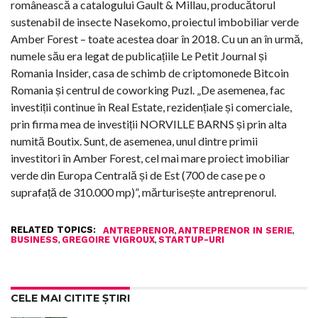
românească a catalogului Gault & Millau, producătorul
sustenabil de insecte Nasekomo, proiectul imbobiliar verde
Amber Forest – toate acestea doar în 2018. Cu un an în urmă,
numele său era legat de publicațiile Le Petit Journal și
Romania Insider, casa de schimb de criptomonede Bitcoin
Romania și centrul de coworking Puzl. „De asemenea, fac
investiții continue în Real Estate, rezidențiale și comerciale,
prin firma mea de investiții NORVILLE BARNS și prin alta
numită Boutix. Sunt, de asemenea, unul dintre primii
investitori în Amber Forest, cel mai mare proiect imobiliar
verde din Europa Centrală și de Est (700 de case pe o
suprafață de 310.000 mp)”, mărturisește antreprenorul.
RELATED TOPICS:
,
,
ANTREPRENOR
ANTREPRENOR IN SERIE
,
,
BUSINESS
GREGOIRE VIGROUX
STARTUP-URI
CELE MAI CITITE ȘTIRI